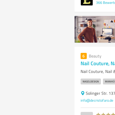
366
Bewert
6
Beauty
Nail Couture, N
Nail Couture, Nail
NAGELDESIGN
MANIKÜ
Solinger Str. 13
info@decristofaro.de