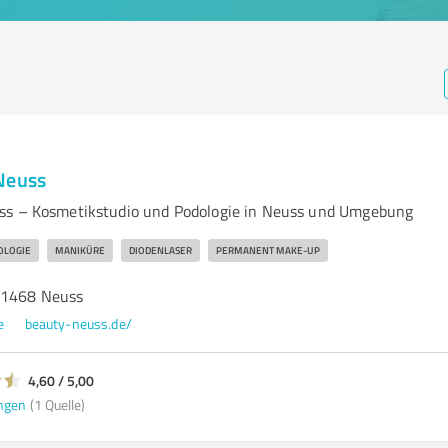
Neuss
ss – Kosmetikstudio und Podologie in Neuss und Umgebung
OLOGIE
MANIKÜRE
DIODENLASER
PERMANENT MAKE-UP
41468 Neuss
e
beauty-neuss.de/
4,60 / 5,00
ngen
(1 Quelle)