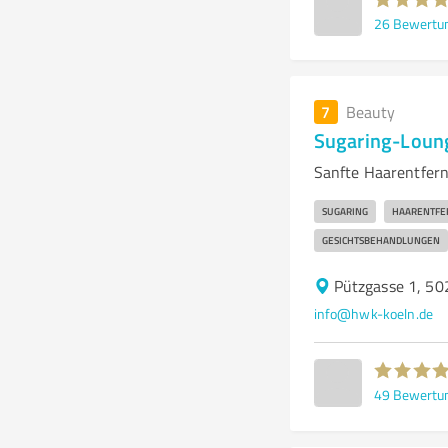
26
Bewertu
7
Beauty
Sugaring-Loun
Sanfte Haarentfer
SUGARING
HAARENTFE
GESICHTSBEHANDLUNGEN
Pützgasse 1, 5
info@hwk-koeln.de
49
Bewertu