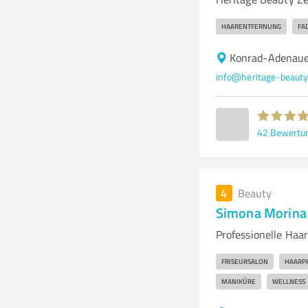
HAARENTFERNUNG
FA
Konrad-Adenauer
info@heritage-beauty
42
Bewertu
4
Beauty
Simona Morina
Professionelle Haa
FRISEURSALON
HAARP
MANIKÜRE
WELLNESS