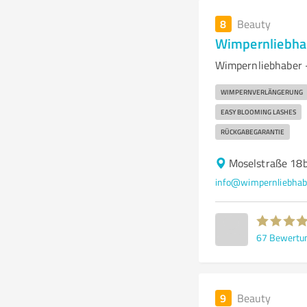
8
Beauty
Wimpernliebha
Wimpernliebhaber 
WIMPERNVERLÄNGERUNG
EASY BLOOMING LASHES
RÜCKGABEGARANTIE
Moselstraße 18
info@wimpernliebhab
67
Bewertu
9
Beauty