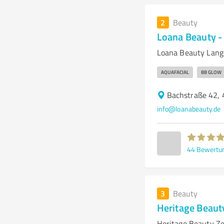
2
Beauty
Loana Beauty - 
Loana Beauty Lange
AQUAFACIAL
BB GLOW
Bachstraße 42, 
info@loanabeauty.de
44
Bewertu
3
Beauty
Heritage Beaut
Heritage Beauty Z