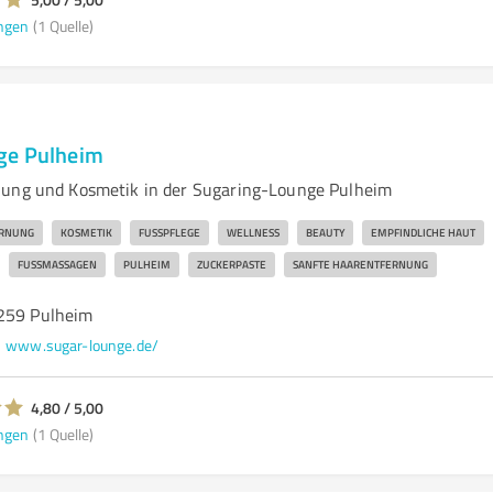
ngen
(1 Quelle)
ge Pulheim
nung und Kosmetik in der Sugaring-Lounge Pulheim
RNUNG
KOSMETIK
FUSSPFLEGE
WELLNESS
BEAUTY
EMPFINDLICHE HAUT
FUSSMASSAGEN
PULHEIM
ZUCKERPASTE
SANFTE HAARENTFERNUNG
0259 Pulheim
www.sugar-lounge.de/
4,80 / 5,00
ngen
(1 Quelle)