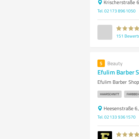
Krischerstraße
Tel. 02173 8961050
151
Bewert
5
Beauty
Efulim Barber 
Efulim Barber Shop
HAARSCHNITT
FARBBE
Heesenstraße 6
Tel. 02133 9361570