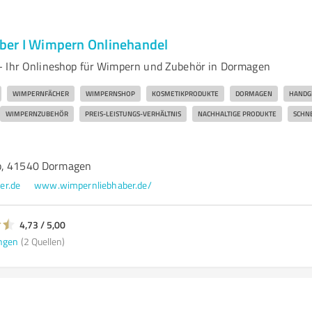
ber I Wimpern Onlinehandel
- Ihr Onlineshop für Wimpern und Zubehör in Dormagen
WIMPERNFÄCHER
WIMPERNSHOP
KOSMETIKPRODUKTE
DORMAGEN
HANDG
WIMPERNZUBEHÖR
PREIS-LEISTUNGS-VERHÄLTNIS
NACHHALTIGE PRODUKTE
SCHN
b, 41540 Dormagen
er.de
www.wimpernliebhaber.de/
4,73 / 5,00
ngen
(2 Quellen)