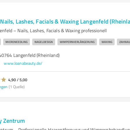
Nails, Lashes, Facials & Waxing Langenfeld (Rheinl
nfeld – Nails, Lashes, Facials & Waxing professionell
MICRONEEDLING
NAGELDESIGN
WIMPERNVERLÄNGERUNG
WAXING
ZAHNAU
40764 Langenfeld (Rheinland)
www.loanabeauty.de/
4,90 / 5,00
ngen
(1 Quelle)
y Zentrum
entrum – Professionelle Haarentfernung und Wimpernbehandlu