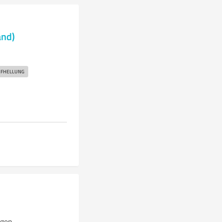
and)
FHELLUNG
ngen