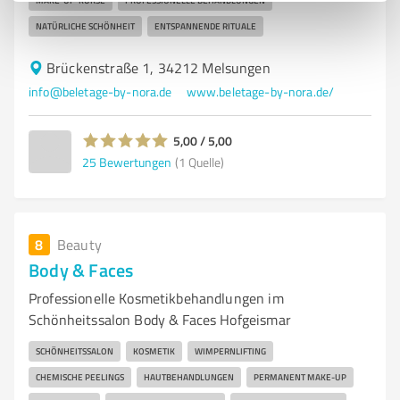
MAKE-UP-KURSE
PROFESSIONELLE BEHANDLUNGEN
NATÜRLICHE SCHÖNHEIT
ENTSPANNENDE RITUALE
Brückenstraße 1, 34212 Melsungen
info@beletage-by-nora.de
www.beletage-by-nora.de/
5,00 / 5,00
25
Bewertungen
(1 Quelle)
8
Beauty
Body & Faces
Professionelle Kosmetikbehandlungen im
Schönheitssalon Body & Faces Hofgeismar
SCHÖNHEITSSALON
KOSMETIK
WIMPERNLIFTING
CHEMISCHE PEELINGS
HAUTBEHANDLUNGEN
PERMANENT MAKE-UP