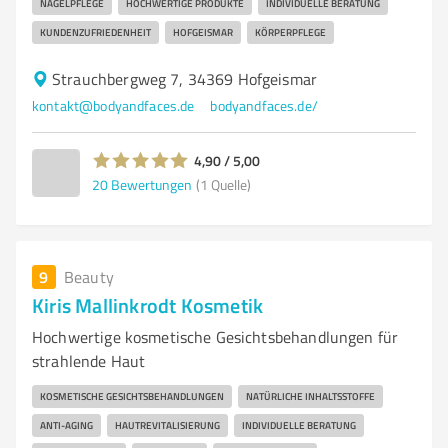
NAGELPFLEGE
HOCHWERTIGE PRODUKTE
INDIVIDUELLE BERATUNG
KUNDENZUFRIEDENHEIT
HOFGEISMAR
KÖRPERPFLEGE
Strauchbergweg 7, 34369 Hofgeismar
kontakt@bodyandfaces.de
bodyandfaces.de/
4,90 / 5,00
20
Bewertungen
(1 Quelle)
9
Beauty
Kiris Mallinkrodt Kosmetik
Hochwertige kosmetische Gesichtsbehandlungen für
strahlende Haut
KOSMETISCHE GESICHTSBEHANDLUNGEN
NATÜRLICHE INHALTSSTOFFE
ANTI-AGING
HAUTREVITALISIERUNG
INDIVIDUELLE BERATUNG