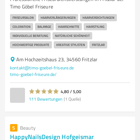
Timo Göbel Friseure
FRISEURSALON
HAARVERLÄNGERUNGEN
HAARVERDICHTUNGEN
COLORATION
BALAYAGE
HAARSCHNITTE
HAIRSTYLING
INDIVIDUELLE BERATUNG
NATÜRLICHE SCHÖNHEIT
HOCHWERTIGE PRODUKTE
KREATIVE STYLISTEN
FRITZLAR
Am Hochzeitshaus 23, 34560 Fritzlar
kontakt@timo-goebel-friseure.de
timo-goebel-friseure.de/
4,80 / 5,00
111
Bewertungen
(1 Quelle)
5
Beauty
HappyNailsDesign Hofgeismar