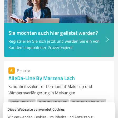
Sie möchten auch hier gelistet werden?
Registrieren Sie sich jetzt und werden Sie ein von
Kunden empfohlener ProvenExpert!
6
Beauty
AlleDa-Line By Marzena Lach
Schönheitssalon für Permanent Make-up und
Wimpernverlängerung in Melsungen
SCHÖNHEITSSALON
PERMANENT MAKE-UP
WIMPERNVERLÄNGERUNG
Diese Webseite verwendet Cookies
KOSMETIK
MELSUNGEN
ANTI-AGING
MESOTHERAPIE
BB GLOW
Wir verwenden Cookies, um Inhalte und Anzeigen zu
WIMPERNLIFTING
MICRODERMABRASION
KOBIDO