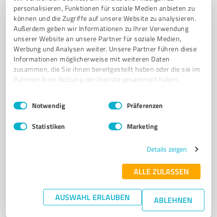
personalisieren, Funktionen für soziale Medien anbieten zu
GESCHENKGUTSCHEINE
können und die Zugriffe auf unsere Website zu analysieren.
Außerdem geben wir Informationen zu Ihrer Verwendung
Brückenstraße 5, 34212 Melsungen
unserer Website an unsere Partner für soziale Medien,
info@alleda-kosmetik.de
www.alleda-kosmetik.de/
Werbung und Analysen weiter. Unsere Partner führen diese
Informationen möglicherweise mit weiteren Daten
zusammen, die Sie ihnen bereitgestellt haben oder die sie im
4,90 / 5,00
Rahmen Ihrer Nutzung der Dienste gesammelt haben.
30
Bewertungen
(1 Quelle)
Einwilligungsauswahl
Impressum
|
Datenschutzbestimmungen
Notwendig
Präferenzen
Statistiken
Marketing
7
Beauty
Beletage by Nora
Details zeigen
Professionelles Permanent Make-up und
ALLE ZULASSEN
Kosmetikbehandlungen in Melsungen
PERMANENT MAKE-UP
KOSMETIKSTUDIO
HAUTPFLEGE
ANTI-AGING
AUSWAHL ERLAUBEN
ABLEHNEN
QMS
MELSUNGEN
AUGENBRAUEN
LIPPENKONTUR