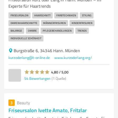
Experte für Haartrends
FRISEURSALON
HAARSCHNITT
FARBTECHNIKEN
STYLING
DAMENHAARSCHNITTE
MÄNNERFRISUREN
KINDERFRISUREN
BALAYAGE
OMBRE
PFLEGEBEHANDLUNGEN
TRENDS
INDIVIDUELLE SCHÖNHEIT
Burgstraße 6, 34346 Hann. Münden
kurzoderlang@t-online.de
www.kurzoderlang.org/
4,80 / 5,00
54
Bewertungen
(1 Quelle)
3
Beauty
Friseursalon Ivette Amato, Fritzlar