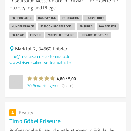
Friseursalon Ivette Amato in Fritzlar – Ihr Experte für
Haarstyling und Pflege
FRISEURSALON
HAARSTYLING
COLORATION
HAARSCHNITT
KUNDENSERVICE
SASSOON PROFESSIONAL
FRISUREN
HAARPFLEGE
FRITZLAR
FRISEUR
MODISCHES STYLING
KREATIVE BERATUNG
Marktpl. 7, 34560 Fritzlar
info@friseursalon-ivetteamato.de
www.friseursalon-ivetteamato.de/
4,80 / 5,00
70
Bewertungen
(1 Quelle)
4
Beauty
Timo Göbel Friseure
Professionelle Friseurdienstleistungen in Fritzlar bei