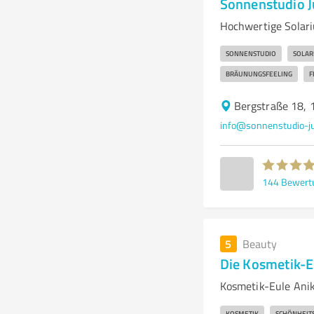
Sonnenstudio J
Hochwertige Solar
SONNENSTUDIO
SOLAR
BRÄUNUNGSFEELING
F
Bergstraße 18, 
info@sonnenstudio-j
144
Bewert
5
Beauty
Die Kosmetik-E
Kosmetik-Eule Anik
KOSMETIK
SCHÖNHEIT