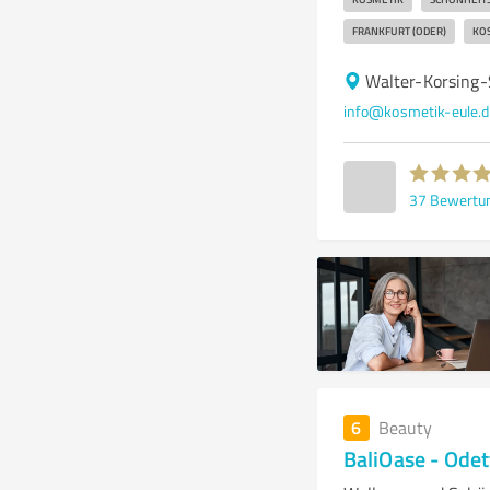
FRANKFURT (ODER)
KO
Walter-Korsing-
info@kosmetik-eule.d
37
Bewertu
6
Beauty
BaliOase - Odet