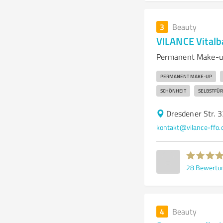
3
Beauty
VILANCE Vital
Permanent Make-up
PERMANENT MAKE-UP
SCHÖNHEIT
SELBSTFÜ
Dresdener Str. 3
kontakt@vilance-ffo.
28
Bewertu
4
Beauty