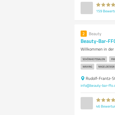
159
Bewert
2
Beauty
Beauty-Bar-FFO
Willkommen in der 
SCHÖNHEITSSALON
FR
WAXING
NAGELDESIGN
Rudolf-Frantz-S
info@beauty-bar-ffo.
46
Bewertu