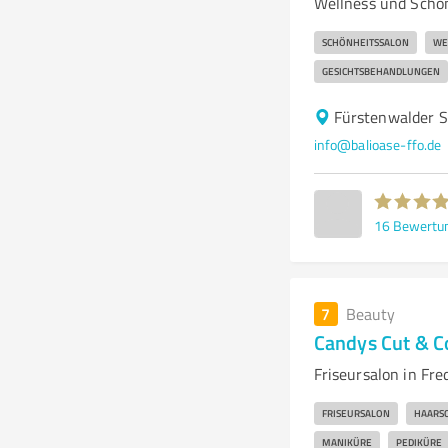
Wellness und Schön
SCHÖNHEITSSALON
WE
GESICHTSBEHANDLUNGEN
Fürstenwalder S
info@balioase-ffo.de
16
Bewertu
7
Beauty
Candys Cut & C
Friseursalon in Fr
FRISEURSALON
HAARSC
MANIKÜRE
PEDIKÜRE