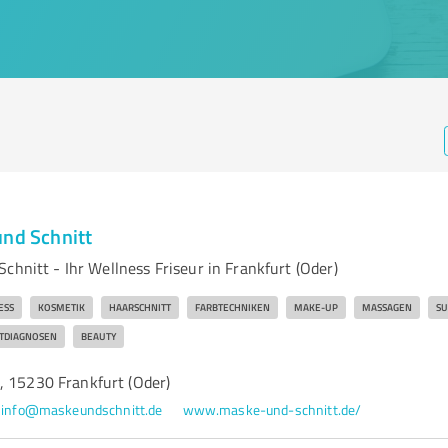
und Schnitt
chnitt - Ihr Wellness Friseur in Frankfurt (Oder)
ESS
KOSMETIK
HAARSCHNITT
FARBTECHNIKEN
MAKE-UP
MASSAGEN
SU
TDIAGNOSEN
BEAUTY
, 15230 Frankfurt (Oder)
info@maskeundschnitt.de
www.maske-und-schnitt.de/