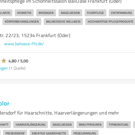
heitspflege im Schönheitssalon BaliOase Frankfurt (Oder)
LLNESS
KOSMETIK
MASSAGEN
NAGELDESIGN
FUSSPFLEGE
ENTSPANNUNG
KÖRPERBEHANDLUNGEN
BALINESISCHE WELLNESS
HOCHWERTIGE PFLEGEPRODUKTE
tr. 22/23, 15234 Frankfurt (Oder)
www.balioase-ffo.de/
4,80 / 5,00
ngen
(1 Quelle)
olor
edersdorf für Haarschnitte, Haarverlängerungen und mehr
HNITT
HAARVERLÄNGERUNG
NAGELDESIGN
BRAUTFRISUREN
TYPBERATUNG
FREDERSDORF
KREATIVE HAARSCHNITTE
FRISEURINNUNG