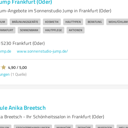
ump Frankfurt (Oder)
ium-Angebote im Sonnenstudio Jump in Frankfurt (Oder)
IUM
BRÄUNUNGSGERÄTE
KOSMETIK
HAUTTYPEN
BERATUNG
WOHLFÜHLAM
RANKFURT
SONNENBANK
HAUTPFLEGE
AKTIONEN
15230 Frankfurt (Oder)
ump.de
www.sonnenstudio-jump.de/
4,90 / 5,00
ungen
(1 Quelle)
ule Anika Breetsch
a Breetsch - Ihr Schönheitssalon in Frankfurt (Oder)
SSALON
GESICHTSBEHANDLUNGEN
MANIKÜRE
PEDIKÜRE
MASSAGEN
WELLN