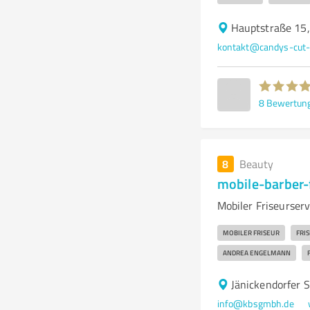
Hauptstraße 15,
kontakt@candys-cut-c
8
Bewertun
8
Beauty
mobile-barber-
Mobiler Friseurser
MOBILER FRISEUR
FRI
ANDREA ENGELMANN
Jänickendorfer S
info@kbsgmbh.de