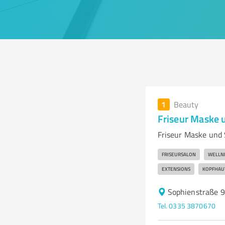
1
Beauty
Friseur Maske 
Friseur Maske und S
FRISEURSALON
WELLN
EXTENSIONS
KOPFHAU
Sophienstraße 9
Tel. 0335 3870670