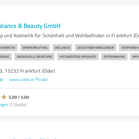
balance & Beauty GmbH
 und Kosmetik für Schönheit und Wohlbefinden in Frankfurt (O
KOSMETIK
WIMPERNLIFTING
WELLNESS
GESICHTSBEHANDLUNGEN
KÖRPERBEH
RSORGE
INDIVIDUELLE BERATUNG
HOCHWERTIGE PRODUKTE
ENTSPANNUNG
WOH
3, 15232 Frankfurt (Oder)
de
www.vilance-ffo.de/
5,00 / 5,00
ngen
(1 Quelle)