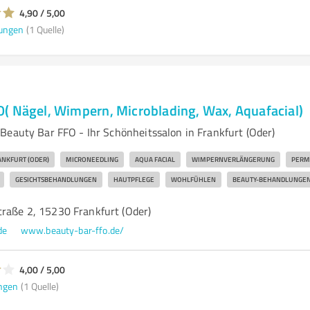
4,90 / 5,00
ungen
(1 Quelle)
( Nägel, Wimpern, Microblading, Wax, Aquafacial)
Beauty Bar FFO - Ihr Schönheitssalon in Frankfurt (Oder)
ANKFURT (ODER)
MICRONEEDLING
AQUA FACIAL
WIMPERNVERLÄNGERUNG
PERM
GESICHTSBEHANDLUNGEN
HAUTPFLEGE
WOHLFÜHLEN
BEAUTY-BEHANDLUNGE
traße 2, 15230 Frankfurt (Oder)
de
www.beauty-bar-ffo.de/
4,00 / 5,00
ngen
(1 Quelle)