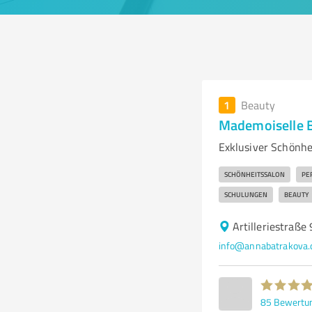
1
Beauty
Mademoiselle B
Exklusiver Schönhe
SCHÖNHEITSSALON
PE
SCHULUNGEN
BEAUTY
Artilleriestraße
info@annabatrakova.
85
Bewertu