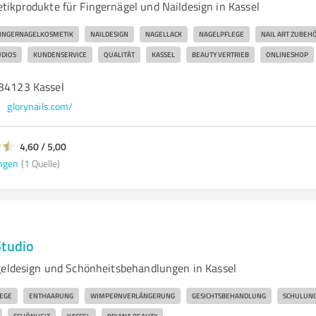
ikprodukte für Fingernägel und Naildesign in Kassel
INGERNAGELKOSMETIK
NAILDESIGN
NAGELLACK
NAGELPFLEGE
NAIL ART ZUBEH
UDIOS
KUNDENSERVICE
QUALITÄT
KASSEL
BEAUTY VERTRIEB
ONLINESHOP
 34123 Kassel
glorynails.com/
4,60 / 5,00
ngen
(1 Quelle)
Studio
geldesign und Schönheitsbehandlungen in Kassel
EGE
ENTHAARUNG
WIMPERNVERLÄNGERUNG
GESICHTSBEHANDLUNG
SCHULUN