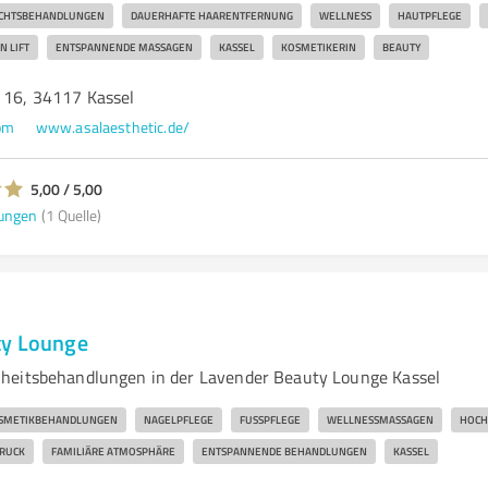
ICHTSBEHANDLUNGEN
DAUERHAFTE HAARENTFERNUNG
WELLNESS
HAUTPFLEGE
 LIFT
ENTSPANNENDE MASSAGEN
KASSEL
KOSMETIKERIN
BEAUTY
e 16, 34117 Kassel
om
www.asalaesthetic.de/
5,00 / 5,00
ungen
(1 Quelle)
ty Lounge
heitsbehandlungen in der Lavender Beauty Lounge Kassel
SMETIKBEHANDLUNGEN
NAGELPFLEGE
FUSSPFLEGE
WELLNESSMASSAGEN
HOCH
RUCK
FAMILIÄRE ATMOSPHÄRE
ENTSPANNENDE BEHANDLUNGEN
KASSEL