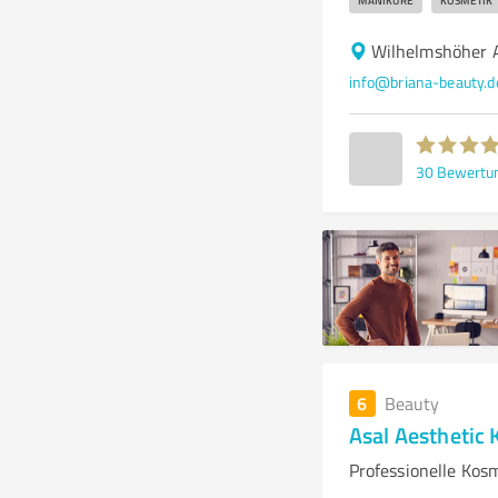
MANIKÜRE
KOSMETIK
Wilhelmshöher A
info@briana-beauty.d
30
Bewertu
6
Beauty
Asal Aesthetic 
Professionelle Kos