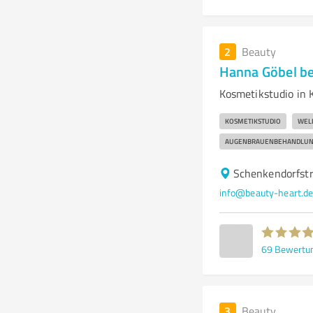
2
Beauty
Hanna Göbel be
Kosmetikstudio in 
KOSMETIKSTUDIO
WEL
AUGENBRAUENBEHANDLU
Schenkendorfstr
info@beauty-heart.d
69
Bewertu
3
Beauty