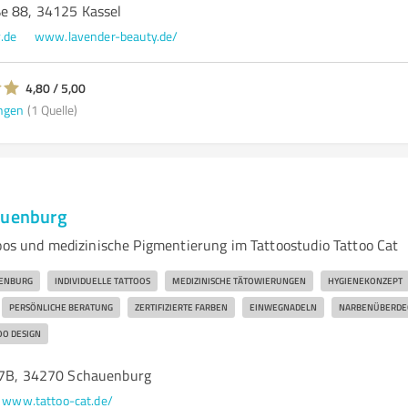
e 88, 34125 Kassel
.de
www.lavender-beauty.de/
4,80 / 5,00
ngen
(1 Quelle)
auenburg
toos und medizinische Pigmentierung im Tattoostudio Tattoo Cat
ENBURG
INDIVIDUELLE TATTOOS
MEDIZINISCHE TÄTOWIERUNGEN
HYGIENEKONZEPT
PERSÖNLICHE BERATUNG
ZERTIFIZIERTE FARBEN
EINWEGNADELN
NARBENÜBERDE
OO DESIGN
17B, 34270 Schauenburg
www.tattoo-cat.de/