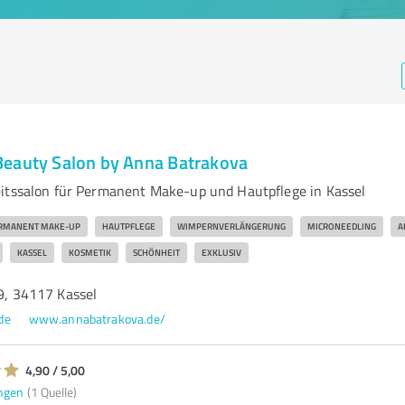
eauty Salon by Anna Batrakova
itssalon für Permanent Make-up und Hautpflege in Kassel
RMANENT MAKE-UP
HAUTPFLEGE
WIMPERNVERLÄNGERUNG
MICRONEEDLING
A
KASSEL
KOSMETIK
SCHÖNHEIT
EXKLUSIV
 9, 34117 Kassel
de
www.annabatrakova.de/
4,90 / 5,00
ngen
(1 Quelle)