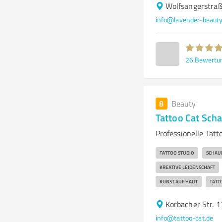
Wolfsangerstraß
info@lavender-beauty
26
Bewertu
8
Beauty
Tattoo Cat Sch
Professionelle Tat
TATTOO STUDIO
SCHAU
KREATIVE LEIDENSCHAFT
KUNST AUF HAUT
TATT
Korbacher Str. 
info@tattoo-cat.de