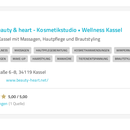
auty & heart - Kosmetikstudio • Wellness Kassel
Kassel mit Massagen, Hautpflege und Brautstyling
LNESS
MASSAGEN
HAUTPFLEGEBERATUNG
KOSMETIKANWENDUNGEN
WIMPERN
NGEN
MAKE-UP
HAARSTYLING
MANIKÜRE
TIEFENENTSPANNUNG
BRAUTSTYL
aße 6-8, 34119 Kassel
e
www.beauty-heart.net/
5,00 / 5,00
ngen
(1 Quelle)