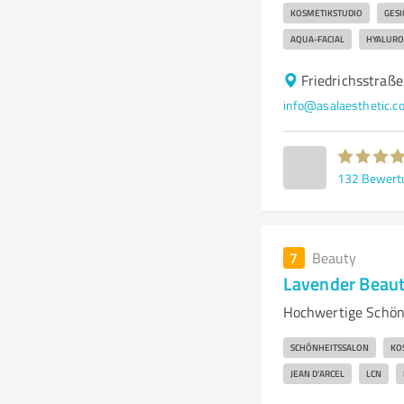
KOSMETIKSTUDIO
GES
AQUA-FACIAL
HYALURON
Friedrichsstraß
info@asalaesthetic.c
132
Bewert
7
Beauty
Lavender Beau
Hochwertige Schön
SCHÖNHEITSSALON
KO
JEAN D'ARCEL
LCN