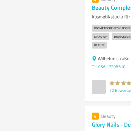
Beauty Complet
Kosmetikstudio für
KOSMETISCHE GESICHTSBE
MAKE-UP
HAUTGESUN
BEAUTY
Wilhelmsstraße 
Tel. 0561 7298610
72
Bewertu
4
Beauty
Glory Nails - D