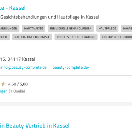
e - Kassel
 Gesichtsbehandlungen und Hautpflege in Kassel
HANDLUNGEN
HAUTANALYSE
INDIVIDUELLE BEHANDLUNGEN
HAUTPFLEGE
HAAR
DHEIT
NACHHALTIGE ERGEBNISSE
PROFESSIONELLE BERATUNG
HOCHWERTIGE PRODU
15, 34117 Kassel
info@beauty-complete.de
beauty-complete.de/
4,50 / 5,00
ngen
(1 Quelle)
ein Beauty Vertrieb in Kassel