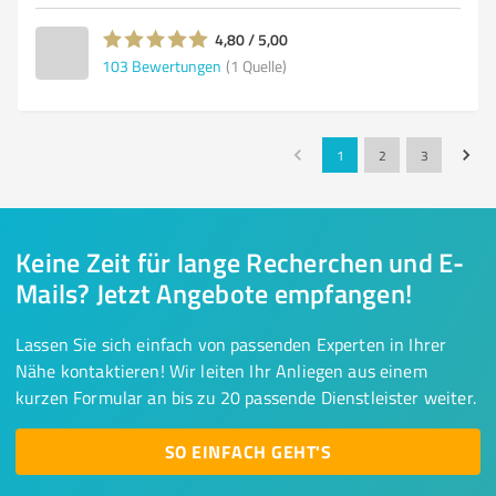
4,80 / 5,00
103
Bewertungen
(1 Quelle)
1
2
3
Keine Zeit für lange Recherchen und E-
Mails? Jetzt Angebote empfangen!
Lassen Sie sich einfach von passenden Experten in Ihrer
Nähe kontaktieren! Wir leiten Ihr Anliegen aus einem
kurzen Formular an bis zu 20 passende Dienstleister weiter.
SO EINFACH GEHT'S