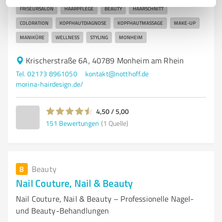
FRISEURSALON
HAARPFLEGE
BEAUTY
HAARSCHNITT
COLORATION
KOPFHAUTDIAGNOSE
KOPFHAUTMASSAGE
MAKE-UP
MANIKÜRE
WELLNESS
STYLING
MONHEIM
Krischerstraße 6A, 40789 Monheim am Rhein
Tel. 02173 8961050
kontakt@notthoff.de
morina-hairdesign.de/
4,50 / 5,00
151
Bewertungen
(1 Quelle)
8
Beauty
Nail Couture, Nail & Beauty
Nail Couture, Nail & Beauty – Professionelle Nagel-
und Beauty-Behandlungen