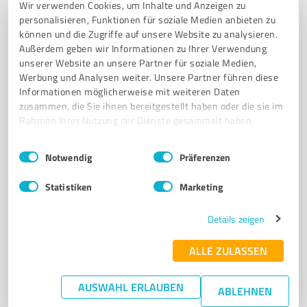
Wir verwenden Cookies, um Inhalte und Anzeigen zu
FRISEUR BURSCHEID
HAARSTUDIO
DAMENFRISUREN
personalisieren, Funktionen für soziale Medien anbieten zu
HERRENFRISUREN
KINDERFRISUREN
KOSMETIK
können und die Zugriffe auf unsere Website zu analysieren.
Außerdem geben wir Informationen zu Ihrer Verwendung
GESICHTSBEHANDLUNGEN
MASSAGEN
MANIKÜRE
MAKE-UP
unserer Website an unsere Partner für soziale Medien,
HOCHZEITSSERVICE
HAUSBESUCHE
Werbung und Analysen weiter. Unsere Partner führen diese
Informationen möglicherweise mit weiteren Daten
Ziegeleiweg 2, 51399 Burscheid
zusammen, die Sie ihnen bereitgestellt haben oder die sie im
info@fatmalenz.de
www.fatmalenz.de/
Rahmen Ihrer Nutzung der Dienste gesammelt haben.
Einwilligungsauswahl
Impressum
|
Datenschutzbestimmungen
Notwendig
Präferenzen
4,60 / 5,00
54
Bewertungen
(1 Quelle)
Statistiken
Marketing
Details zeigen
7
Beauty
ALLE ZULASSEN
Simona Morina Hairdesign
Professionelle Haar- und Beauty-Dienstleistungen in
AUSWAHL ERLAUBEN
ABLEHNEN
Monheim