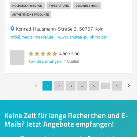
HOCHSTECKFRISUREN
TYPBERATUNG
GESUNDES HAAR
AUTHENTISCHE PRODUKTE
Konrad-Hausmann-Straße 2, 50767 Köln
info@media-maedel.de
www.andrea-pulichino.de/
4,80 / 5,00
167
Bewertungen
(1 Quelle)
1
2
3
4
5
…
9
Keine Zeit für lange Recherchen und E-
Mails? Jetzt Angebote empfangen!