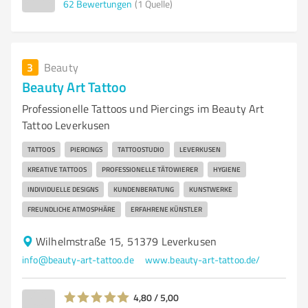
62
Bewertungen
(1 Quelle)
3
Beauty
Beauty Art Tattoo
Professionelle Tattoos und Piercings im Beauty Art
Tattoo Leverkusen
TATTOOS
PIERCINGS
TATTOOSTUDIO
LEVERKUSEN
KREATIVE TATTOOS
PROFESSIONELLE TÄTOWIERER
HYGIENE
INDIVIDUELLE DESIGNS
KUNDENBERATUNG
KUNSTWERKE
FREUNDLICHE ATMOSPHÄRE
ERFAHRENE KÜNSTLER
Wilhelmstraße 15, 51379 Leverkusen
info@beauty-art-tattoo.de
www.beauty-art-tattoo.de/
4,80 / 5,00