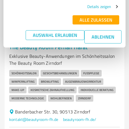
4,90 / 5,00
Details zeigen
40
Bewertungen
(1 Quelle)
ALLE ZULASSEN
AUSWAHL ERLAUBEN
ABLEHNEN
7
Beauty
The Beauty Room Ferhan Harat
Exklusive Beauty-Anwendungen im Schönheitssalon
The Beauty Room Zirndorf
SCHÖNHEITSSALON
GESICHTSBEHANDLUNGEN
FUSSPFLEGE
WIMPERNLIFTING
BROWLIFTING
AUGENBRAUENKORREKTUR
MAKE-UP
KOSMETISCHE ZAHNAUFHELLUNG
INDIVIDUELLE BERATUNG
MODERNE TECHNOLOGIE
WOHLBEFINDEN
ZIRNDORF
Banderbacher Str. 30, 90513 Zirndorf
kontakt@beautyroom-fh.de
beautyroom-fh.de/