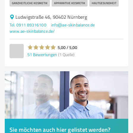
GANZHEITLICHE KOSMETIK
APPARATIVE KOSMETIK
HAUTGESUNDHEIT
Ludwigstraße 46, 90402 Nürnberg
Tel. 0911 89316100
info@ae-skinbalance.de
www.ae-skinbalance.de/
5,00 / 5,00
51
Bewertungen
(1 Quelle)
Sie möchten auch hier gelistet werden?