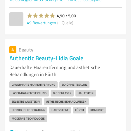
4,90 / 5,00
49
Bewertungen
(1 Quelle)
4
Beauty
Authentic Beauty-Lidia Goaie
Dauerhafte Haarentfernung und ästhetische
Behandlungen in Fürth
DAUERHAFTE HAARENTFERNUNG
SCHÖNHEITSSALON
LASER-HAARENTFERNUNG
DIODENLASER
HAUTTYPEN
SELBSTBEWUSSTSEIN
ÄSTHETISCHE BEHANDLUNGEN
INDIVIDUELLE BERATUNG
HAUTPFLEGE
FÜRTH
KOMFORT
MODERNE TECHNOLOGIE