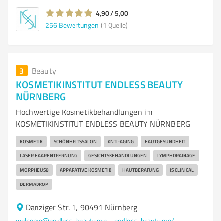
4,90 / 5,00
256
Bewertungen
(1 Quelle)
3
Beauty
KOSMETIKINSTITUT ENDLESS BEAUTY
NÜRNBERG
Hochwertige Kosmetikbehandlungen im
KOSMETIKINSTITUT ENDLESS BEAUTY NÜRNBERG
KOSMETIK
SCHÖNHEITSSALON
ANTI-AGING
HAUTGESUNDHEIT
LASER HAARENTFERNUNG
GESICHTSBEHANDLUNGEN
LYMPHDRAINAGE
MORPHEUS8
APPARATIVE KOSMETIK
HAUTBERATUNG
IS CLINICAL
DERMADROP
Danziger Str. 1, 90491 Nürnberg
welcome@endless-beauty.me
endless-beauty.me/