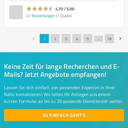
4,70 / 5,00
41
Bewertungen
(1 Quelle)
1
2
3
4
5
…
18
Keine Zeit für lange Recherchen und E-
Mails? Jetzt Angebote empfangen!
Lassen Sie sich einfach von passenden Experten in Ihrer
Nähe kontaktieren! Wir leiten Ihr Anliegen aus einem
kurzen Formular an bis zu 20 passende Dienstleister weiter.
SO EINFACH GEHT'S