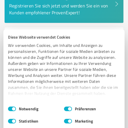
Registrieren Sie sich jetzt und werden Sie ein von
Kunden empfohlener ProvenExpert!
6
Diese Webseite verwendet Cookies
Beauty
ElleXina - Beauty and Wellness
Wir verwenden Cookies, um Inhalte und Anzeigen zu
personalisieren, Funktionen für soziale Medien anbieten zu
Kosmetik- und Nagelstudio mit Fußpflege und
können und die Zugriffe auf unsere Website zu analysieren.
Massagen in Nürnberg
Außerdem geben wir Informationen zu Ihrer Verwendung
unserer Website an unsere Partner für soziale Medien,
KOSMETIKSTUDIO
NAGELSTUDIO
FUSSPFLEGE
Werbung und Analysen weiter. Unsere Partner führen diese
GESICHTSBEHANDLUNGEN
MASSAGEN
NEUROKOSMETIK
Informationen möglicherweise mit weiteren Daten
zusammen, die Sie ihnen bereitgestellt haben oder die sie im
ANTI-AGING
MICRONEEDLING
BEAUTY-ACCESSOIRES
Rahmen Ihrer Nutzung der Dienste gesammelt haben.
NÜRNBERGER ALTSTADT
WELLNESS
HAUTPFLEGE
Einwilligungsauswahl
Impressum
|
Datenschutzbestimmungen
Notwendig
Präferenzen
Westtorgraben 19-21, 90429 Nürnberg
contact@ellexina.com
ellexina.com/
Statistiken
Marketing