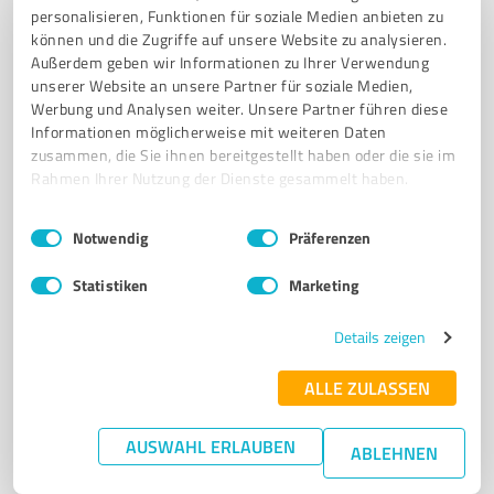
Massage und Fußpflege
personalisieren, Funktionen für soziale Medien anbieten zu
können und die Zugriffe auf unsere Website zu analysieren.
SCHÖNHEITSSALON
KOSMETIK
FUSSPFLEGE
MASSAGE
Außerdem geben wir Informationen zu Ihrer Verwendung
unserer Website an unsere Partner für soziale Medien,
WELLNESS
FLOATING
ENTSPANNUNG
HAUTPFLEGE
Werbung und Analysen weiter. Unsere Partner führen diese
INDIVIDUELLE BEHANDLUNGEN
NEUMÜNSTER
GANZHEITLICHE PFLEGE
Informationen möglicherweise mit weiteren Daten
HOCHWERTIGE PRODUKTE
zusammen, die Sie ihnen bereitgestellt haben oder die sie im
Rahmen Ihrer Nutzung der Dienste gesammelt haben.
Hürsland 72, 24536 Neumünster
Einwilligungsauswahl
Impressum
|
Datenschutzbestimmungen
info@deinwunschbrunnen.de
Notwendig
Präferenzen
www.deinwunschbrunnen.de/
Statistiken
Marketing
4,90 / 5,00
Details zeigen
186
Bewertungen
(1 Quelle)
ALLE ZULASSEN
7
Beauty
AUSWAHL ERLAUBEN
ABLEHNEN
Fußpflege-Kosmetik-Wendt Neumünster