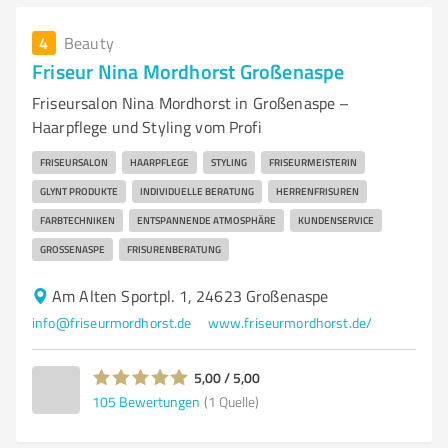
4
Beauty
Friseur Nina Mordhorst Großenaspe
Friseursalon Nina Mordhorst in Großenaspe –
Haarpflege und Styling vom Profi
FRISEURSALON
HAARPFLEGE
STYLING
FRISEURMEISTERIN
GLYNT PRODUKTE
INDIVIDUELLE BERATUNG
HERRENFRISUREN
FARBTECHNIKEN
ENTSPANNENDE ATMOSPHÄRE
KUNDENSERVICE
GROSSENASPE
FRISURENBERATUNG
Am Alten Sportpl. 1, 24623 Großenaspe
info@friseurmordhorst.de
www.friseurmordhorst.de/
5,00 / 5,00
105
Bewertungen
(1 Quelle)