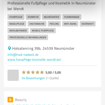
Professionelle Fußpflege und Kosmetik in Neumünster
bei Wendt
FUSSPFLEGE
KOSMETIK
NEUMÜNSTER
FUSSMASSAGE
NAGELPFLEGE
HAUTANALYSE
PEELING
ANTI-AGING
SCHÖNHEIT
WOHLBEFINDEN
MOBILE FUSSPFLEGE
PROFESSIONELLE BEHANDLUNGEN
Holsatenring 39b, 24539 Neumünster
info@hwk-luebeck.de
www.fusspflege-kosmetik-wendt.de/
5,00 / 5,00
34
Bewertungen
(1 Quelle)
8
Beauty