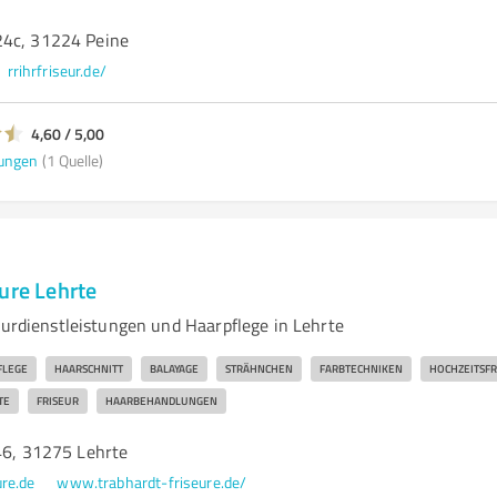
24c, 31224 Peine
rrihrfriseur.de/
4,60 / 5,00
ungen
(1 Quelle)
ure Lehrte
eurdienstleistungen und Haarpflege in Lehrte
FLEGE
HAARSCHNITT
BALAYAGE
STRÄHNCHEN
FARBTECHNIKEN
HOCHZEITSFR
TE
FRISEUR
HAARBEHANDLUNGEN
 46, 31275 Lehrte
re.de
www.trabhardt-friseure.de/