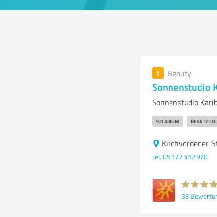
1
Beauty
Sonnenstudio K
Sonnenstudio Karib
SOLARIUM
BEAUTY-CO
Kirchvordener St
Tel. 05172 412970
38
Bewertu