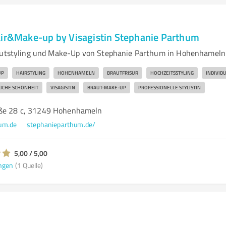
air&Make-up by Visagistin Stephanie Parthum
rautstyling und Make-Up von Stephanie Parthum in Hohenhameln
UP
HAIRSTYLING
HOHENHAMELN
BRAUTFRISUR
HOCHZEITSSTYLING
INDIVID
ICHE SCHÖNHEIT
VISAGISTIN
BRAUT-MAKE-UP
PROFESSIONELLE STYLISTIN
aße 28 c, 31249 Hohenhameln
um.de
stephanieparthum.de/
5,00 / 5,00
ngen
(1 Quelle)