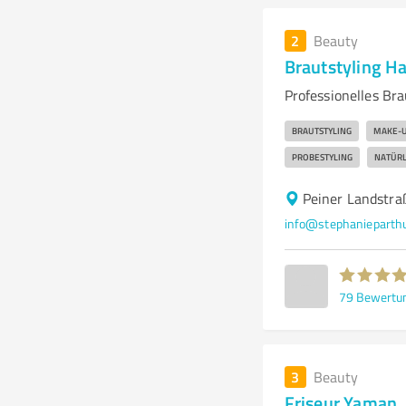
2
Beauty
Brautstyling H
Professionelles B
BRAUTSTYLING
MAKE-
PROBESTYLING
NATÜRL
Peiner Landstr
info@stephanieparth
79
Bewertu
3
Beauty
Friseur Yaman