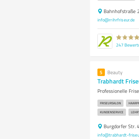
Bahnhofstraße 
info@rrihrfriseur.de
247
Bewert
5
Beauty
Trabhardt Frise
Professionelle Fris
FRISEURSALON
HAARP
KUNDENSERVICE
LEHR
Burgdorfer Str.
info@trabhardt-friseu