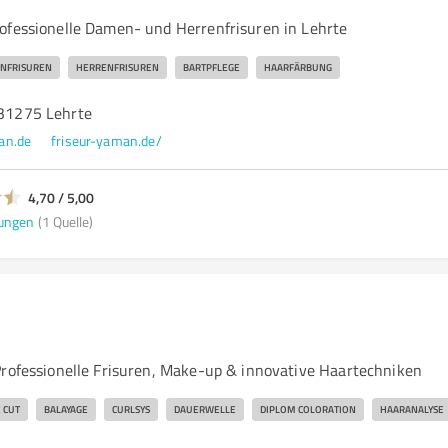
ofessionelle Damen- und Herrenfrisuren in Lehrte
NFRISUREN
HERRENFRISUREN
BARTPFLEGE
HAARFÄRBUNG
 31275 Lehrte
an.de
friseur-yaman.de/
4,70 / 5,00
ungen
(1 Quelle)
Professionelle Frisuren, Make-up & innovative Haartechniken
 CUT
BALAYAGE
CURLSYS
DAUERWELLE
DIPLOM COLORATION
HAARANALYSE