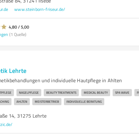
traße 84, 31241 Ilsede
ur.de
www.steinborn-friseur.de/
4,80 / 5,00
ngen
(1 Quelle)
ik Lehrte
metikbehandlungen und individuelle Hautpflege in Ahlten
TPFLEGE
NAGELPFLEGE
BEAUTY TREATMENTS
MEDICAL BEAUTY
SPA WAVE
F
CHING
AHLTEN
MEISTERBETRIEB
INDIVIDUELLE BERATUNG
aße 14, 31275 Lehrte
zzic.de/