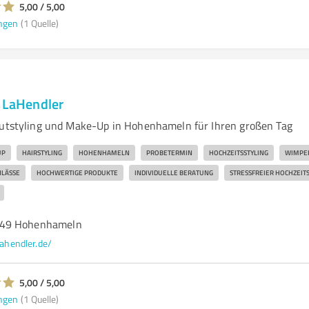
5,00 / 5,00
ngen
(1 Quelle)
y LaHendler
autstyling und Make-Up in Hohenhameln für Ihren großen Tag
UP
HAIRSTYLING
HOHENHAMELN
PROBETERMIN
HOCHZEITSSTYLING
WIMPE
NLÄSSE
HOCHWERTIGE PRODUKTE
INDIVIDUELLE BERATUNG
STRESSFREIER HOCHZEIT
249 Hohenhameln
lahendler.de/
5,00 / 5,00
ngen
(1 Quelle)