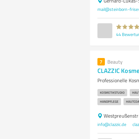
Gerhard-Lukas-S
mail@steinborn-frise
44
Bewertu
7
Beauty
CLAZZIC Kosmet
Professionelle Kos
KOSMETIKSTUDIO
HAU
HANDPFLEGE
HAUTCOA
Westpreußenstr
info@clazzic.de
cla