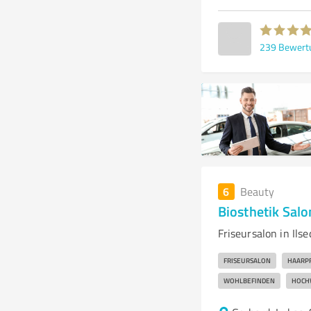
239
Bewert
6
Beauty
Biosthetik Salo
Friseursalon in Il
FRISEURSALON
HAARP
WOHLBEFINDEN
HOCH