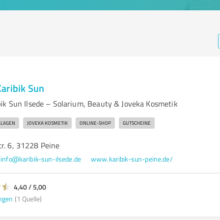
aribik Sun
ik Sun Ilsede – Solarium, Beauty & Joveka Kosmetik
LLAGEN
JOVEKA KOSMETIK
ONLINE-SHOP
GUTSCHEINE
r. 6, 31228 Peine
info@karibik-sun-ilsede.de
www.karibik-sun-peine.de/
4,40 / 5,00
ngen
(1 Quelle)