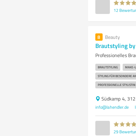
12
Bewertu
8
Beauty
Brautstyling b
Professionelles Br
BRAUTSTYLING
MAKE-
STYLING FÜR BESONDERE A
PROFESSIONELLE STYLISTIN
Südkamp 4, 31
info@lahendler.de
29
Bewertu