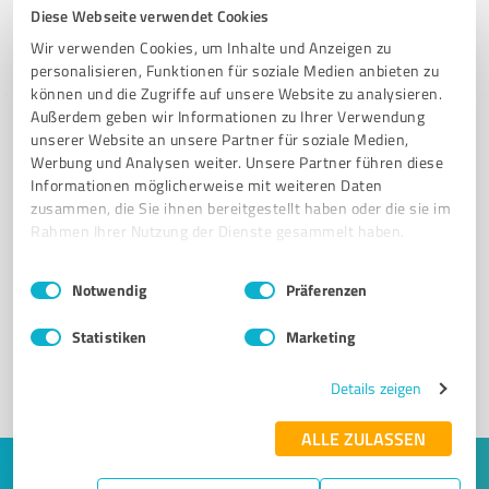
Diese Webseite verwendet Cookies
Wir verwenden Cookies, um Inhalte und Anzeigen zu
personalisieren, Funktionen für soziale Medien anbieten zu
können und die Zugriffe auf unsere Website zu analysieren.
Außerdem geben wir Informationen zu Ihrer Verwendung
unserer Website an unsere Partner für soziale Medien,
Werbung und Analysen weiter. Unsere Partner führen diese
Informationen möglicherweise mit weiteren Daten
zusammen, die Sie ihnen bereitgestellt haben oder die sie im
Rahmen Ihrer Nutzung der Dienste gesammelt haben.
Sie möchten auch hier gelistet werden?
Registrieren Sie sich jetzt und werden Sie ein von
Einwilligungsauswahl
Impressum
|
Datenschutzbestimmungen
Notwendig
Präferenzen
Kunden empfohlener ProvenExpert!
Statistiken
Marketing
1
Details zeigen
ALLE ZULASSEN