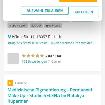
Haarschnitte und Haarverlängerung
AUSWAHL ERLAUBEN
ABLEHNEN
FRISEURSALON
HAARSCHNITT
HAARVERLÄNGERUNG
BALAYAGE
CYNERIE
TRESSEN
STYLING
DAMENFRISEUR
HERRENFRISEUR
KINDERFRISEUR
ROSTOCK
HAARPFLEGE
Kölner Str. 11, 18057 Rostock
info@herervoss-friseure.de
www.herervoss-friseure.de/
4,80 / 5,00
162
Bewertungen
(1 Quelle)
8
Beauty
Medizinische Pigmentierung - Permanent
Make Up - Studio SELENA by Nataliya
Kuperman