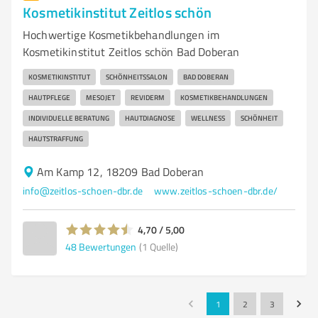
Kosmetikinstitut Zeitlos schön
Hochwertige Kosmetikbehandlungen im
Kosmetikinstitut Zeitlos schön Bad Doberan
KOSMETIKINSTITUT
SCHÖNHEITSSALON
BAD DOBERAN
HAUTPFLEGE
MESOJET
REVIDERM
KOSMETIKBEHANDLUNGEN
INDIVIDUELLE BERATUNG
HAUTDIAGNOSE
WELLNESS
SCHÖNHEIT
HAUTSTRAFFUNG
Am Kamp 12, 18209 Bad Doberan
info@zeitlos-schoen-dbr.de
www.zeitlos-schoen-dbr.de/
4,70 / 5,00
48
Bewertungen
(1 Quelle)
1
2
3