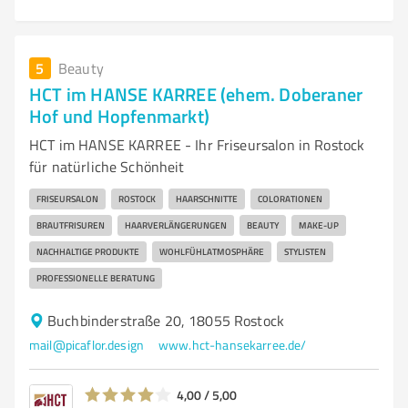
5
Beauty
HCT im HANSE KARREE (ehem. Doberaner
Hof und Hopfenmarkt)
HCT im HANSE KARREE - Ihr Friseursalon in Rostock
für natürliche Schönheit
FRISEURSALON
ROSTOCK
HAARSCHNITTE
COLORATIONEN
BRAUTFRISUREN
HAARVERLÄNGERUNGEN
BEAUTY
MAKE-UP
NACHHALTIGE PRODUKTE
WOHLFÜHLATMOSPHÄRE
STYLISTEN
PROFESSIONELLE BERATUNG
Buchbinderstraße 20, 18055 Rostock
mail@picaflor.design
www.hct-hansekarree.de/
4,00 / 5,00