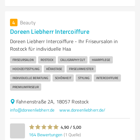
4
Beauty
Doreen Liebherr Intercoiffure
Doreen Liebherr Intercoiffure - Ihr Friseursalon in
Rostock für individuelle Haa
FRISEURSALON
ROSTOCK
CALLIGRAPHY CUT
HAARPFLEGE
HOCHZEITSSTYLING
KÉRASTASE
FRISEURMEISTER
INDIVIDUELLE BERATUNG
SCHÖNHEIT
STYLING
INTERCOIFFURE
PREMIUMFRISEUR
Fahnenstraße 2A, 18057 Rostock
info@doreenliebherr.de
www.doreenliebherr.de/
4,90 / 5,00
164
Bewertungen
(1 Quelle)