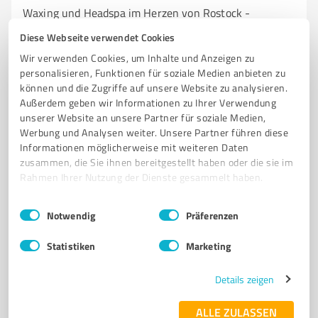
Waxing und Headspa im Herzen von Rostock -
ENTHAART Schönheitssalon
Diese Webseite verwendet Cookies
SCHÖNHEITSSALON
WAXING
HEADSPA
MANIKÜRE
PEDIKÜRE
Wir verwenden Cookies, um Inhalte und Anzeigen zu
personalisieren, Funktionen für soziale Medien anbieten zu
SPRAY TANNING
ROSTOCK
ENTSPANNUNG
HAARENTFERNUNG
können und die Zugriffe auf unsere Website zu analysieren.
HAUTPFLEGE
WELLNESS
GESICHTSBEHANDLUNGEN
Außerdem geben wir Informationen zu Ihrer Verwendung
unserer Website an unsere Partner für soziale Medien,
Zelckstraße 1, 18055 Rostock
Werbung und Analysen weiter. Unsere Partner führen diese
Informationen möglicherweise mit weiteren Daten
info@enthaart-waxing.de
www.enthaart-waxing.de/
zusammen, die Sie ihnen bereitgestellt haben oder die sie im
Rahmen Ihrer Nutzung der Dienste gesammelt haben.
4,80 / 5,00
102
Bewertungen
(1 Quelle)
Einwilligungsauswahl
Impressum
|
Datenschutzbestimmungen
Notwendig
Präferenzen
Statistiken
Marketing
7
Beauty
Details zeigen
HERER & VOß FRISEURE in Rostock
ALLE ZULASSEN
Friseursalon HERER & VOß FRISEURE in Rostock –