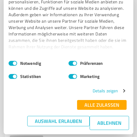
WOHLFÜHLATMOSPHÄRE
personalisieren, Funktionen für soziale Medien anbieten zu
können und die Zugriffe auf unsere Website zu analysieren.
Außerdem geben wir Informationen zu Ihrer Verwendung
Wiesenstraße 3, 59494 Soest
unserer Website an unsere Partner für soziale Medien,
info@luilei-soest.de
www.luilei-soest.de/
Werbung und Analysen weiter. Unsere Partner führen diese
Informationen möglicherweise mit weiteren Daten
4,70 / 5,00
zusammen, die Sie ihnen bereitgestellt haben oder die sie im
Rahmen Ihrer Nutzung der Dienste gesammelt haben.
136
Bewertungen
(1 Quelle)
Einwilligungsauswahl
Impressum
|
Datenschutzbestimmungen
Notwendig
Präferenzen
7
Beauty
Statistiken
Marketing
Anja Schlichting Soest
Details zeigen
Friseursalon Anja Schlichting - Ihr Experte für
Haarpflege und Styling in Soest
ALLE ZULASSEN
FRISEURSALON
HAARPFLEGE
STYLING
HAARSCHNITT
AUSWAHL ERLAUBEN
COLORATION
FRISEURTEAM
SOEST
ONLINE-TERMINBUCHUNG
ABLEHNEN
INDIVIDUELLE BERATUNG
TRENDS
KUNDENSERVICE