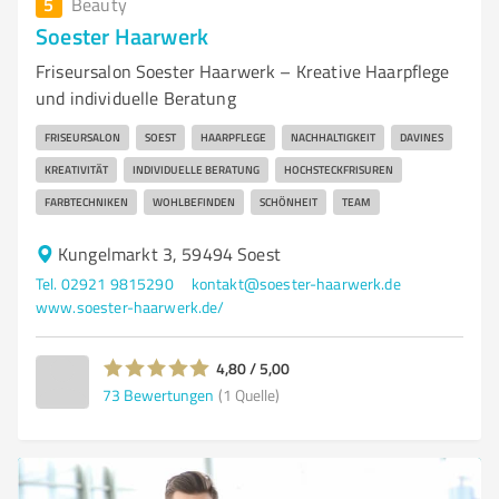
5
Beauty
Soester Haarwerk
Friseursalon Soester Haarwerk – Kreative Haarpflege
und individuelle Beratung
FRISEURSALON
SOEST
HAARPFLEGE
NACHHALTIGKEIT
DAVINES
KREATIVITÄT
INDIVIDUELLE BERATUNG
HOCHSTECKFRISUREN
FARBTECHNIKEN
WOHLBEFINDEN
SCHÖNHEIT
TEAM
Kungelmarkt 3, 59494 Soest
Tel. 02921 9815290
kontakt@soester-haarwerk.de
www.soester-haarwerk.de/
4,80 / 5,00
73
Bewertungen
(1 Quelle)