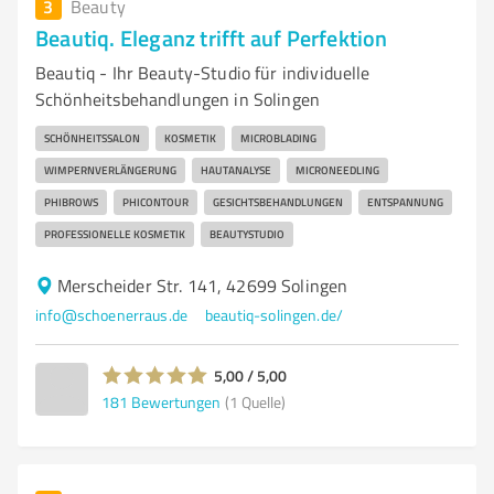
3
Beauty
Beautiq. Eleganz trifft auf Perfektion
Beautiq - Ihr Beauty-Studio für individuelle
Schönheitsbehandlungen in Solingen
SCHÖNHEITSSALON
KOSMETIK
MICROBLADING
WIMPERNVERLÄNGERUNG
HAUTANALYSE
MICRONEEDLING
PHIBROWS
PHICONTOUR
GESICHTSBEHANDLUNGEN
ENTSPANNUNG
PROFESSIONELLE KOSMETIK
BEAUTYSTUDIO
Merscheider Str. 141, 42699 Solingen
info@schoenerraus.de
beautiq-solingen.de/
5,00 / 5,00
181
Bewertungen
(1 Quelle)