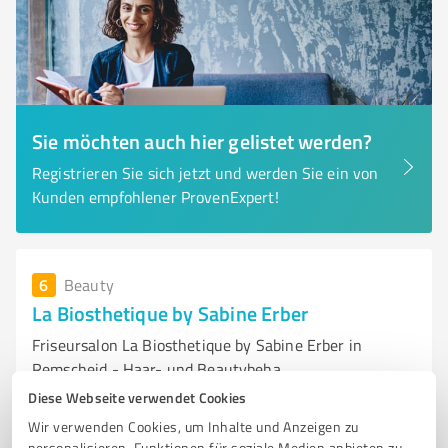
Sie möchten auch hier gelistet werden?
Registrieren Sie sich jetzt und werden Sie ein von
Kunden empfohlener ProvenExpert!
6
Beauty
La Biosthetique by Sabine Erber
Friseursalon La Biosthetique by Sabine Erber in
Remscheid - Haar- und Beautybeha
Diese Webseite verwendet Cookies
FRISEURSALON
REMSCHEID
HAARBEHANDLUNGEN
KOSMETIK
Wir verwenden Cookies, um Inhalte und Anzeigen zu
WELLNESS
BEAUTY
PROFESSIONELLE FRISEURE
personalisieren, Funktionen für soziale Medien anbieten zu