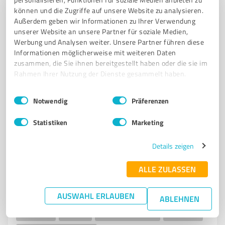
HOCHWERTIGE PRODUKTE
INDIVIDUELLE BERATUNG
ENTSPANNUNG
können und die Zugriffe auf unsere Website zu analysieren.
Außerdem geben wir Informationen zu Ihrer Verwendung
VERWÖHNERLEBNIS
LA BIOSTHETIQUE
unserer Website an unsere Partner für soziale Medien,
Werbung und Analysen weiter. Unsere Partner führen diese
Theodor-Körner-Straße 1, 42853 Remscheid
Informationen möglicherweise mit weiteren Daten
Tel. 02191 929000
info@sabine-erber.de
zusammen, die Sie ihnen bereitgestellt haben oder die sie im
sabine-erber.de/
Rahmen Ihrer Nutzung der Dienste gesammelt haben.
Einwilligungsauswahl
Impressum
|
Datenschutzbestimmungen
4,90 / 5,00
Notwendig
Präferenzen
188
Bewertungen
(1 Quelle)
Statistiken
Marketing
Details zeigen
7
Beauty
Nail Couture, Nail & Beauty
ALLE ZULASSEN
Nail Couture, Nail & Beauty – Professionelle Nagel-
AUSWAHL ERLAUBEN
und Beauty-Behandlungen
ABLEHNEN
NAGELDESIGN
MANIKÜRE
BEAUTY-BEHANDLUNGEN
NAGELSTUDIO