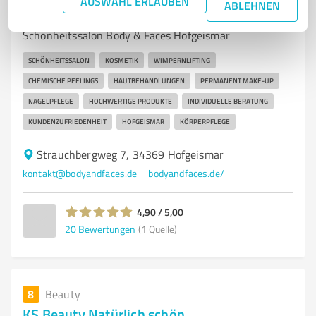
AUSWAHL ERLAUBEN
ABLEHNEN
Professionelle Kosmetikbehandlungen im
Schönheitssalon Body & Faces Hofgeismar
SCHÖNHEITSSALON
KOSMETIK
WIMPERNLIFTING
CHEMISCHE PEELINGS
HAUTBEHANDLUNGEN
PERMANENT MAKE-UP
NAGELPFLEGE
HOCHWERTIGE PRODUKTE
INDIVIDUELLE BERATUNG
KUNDENZUFRIEDENHEIT
HOFGEISMAR
KÖRPERPFLEGE
Strauchbergweg 7, 34369 Hofgeismar
kontakt@bodyandfaces.de
bodyandfaces.de/
4,90 / 5,00
20
Bewertungen
(1 Quelle)
8
Beauty
KS Beauty Natürlich schön