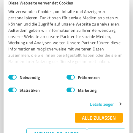
Diese Webseite verwendet Cookies
Professionelles Permanent Make-up und
Wir verwenden Cookies, um Inhalte und Anzeigen zu
Kosmetikbehandlungen in Melsungen
personalisieren, Funktionen für soziale Medien anbieten zu
können und die Zugriffe auf unsere Website zu analysieren.
PERMANENT MAKE-UP
KOSMETIKSTUDIO
HAUTPFLEGE
ANTI-AGING
Außerdem geben wir Informationen zu Ihrer Verwendung
QMS
MELSUNGEN
AUGENBRAUEN
LIPPENKONTUR
unserer Website an unsere Partner für soziale Medien,
MAKE-UP-KURSE
PROFESSIONELLE BEHANDLUNGEN
Werbung und Analysen weiter. Unsere Partner führen diese
Informationen möglicherweise mit weiteren Daten
NATÜRLICHE SCHÖNHEIT
ENTSPANNENDE RITUALE
zusammen, die Sie ihnen bereitgestellt haben oder die sie im
Rahmen Ihrer Nutzung der Dienste gesammelt haben.
Brückenstraße 1, 34212 Melsungen
info@beletage-by-nora.de
www.beletage-by-nora.de/
Einwilligungsauswahl
Impressum
|
Datenschutzbestimmungen
Notwendig
Präferenzen
5,00 / 5,00
Statistiken
Marketing
25
Bewertungen
(1 Quelle)
Details zeigen
ALLE ZULASSEN
7
Beauty
Body & Faces