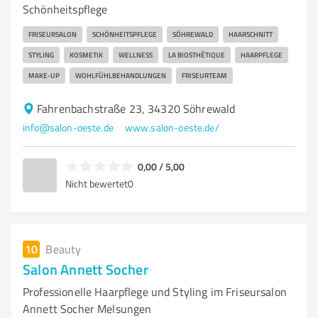
Schönheitspflege
FRISEURSALON
SCHÖNHEITSPFLEGE
SÖHREWALD
HAARSCHNITT
STYLING
KOSMETIK
WELLNESS
LA BIOSTHÉTIQUE
HAARPFLEGE
MAKE-UP
WOHLFÜHLBEHANDLUNGEN
FRISEURTEAM
Fahrenbachstraße 23, 34320 Söhrewald
info@salon-oeste.de
www.salon-oeste.de/
0,00 / 5,00
Nicht bewertet
0
10
Beauty
Salon Annett Socher
Professionelle Haarpflege und Styling im Friseursalon
Annett Socher Melsungen