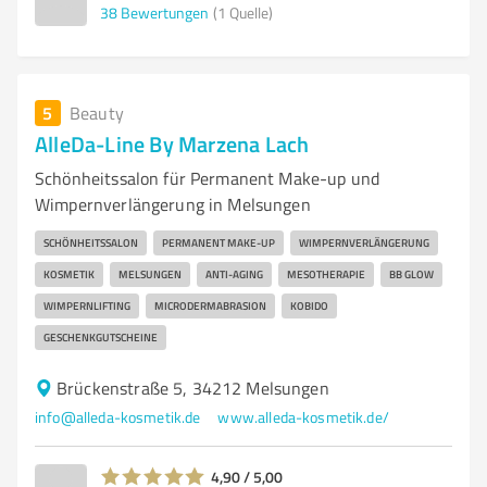
38
Bewertungen
(1 Quelle)
5
Beauty
AlleDa-Line By Marzena Lach
Schönheitssalon für Permanent Make-up und
Wimpernverlängerung in Melsungen
SCHÖNHEITSSALON
PERMANENT MAKE-UP
WIMPERNVERLÄNGERUNG
KOSMETIK
MELSUNGEN
ANTI-AGING
MESOTHERAPIE
BB GLOW
WIMPERNLIFTING
MICRODERMABRASION
KOBIDO
GESCHENKGUTSCHEINE
Brückenstraße 5, 34212 Melsungen
info@alleda-kosmetik.de
www.alleda-kosmetik.de/
4,90 / 5,00