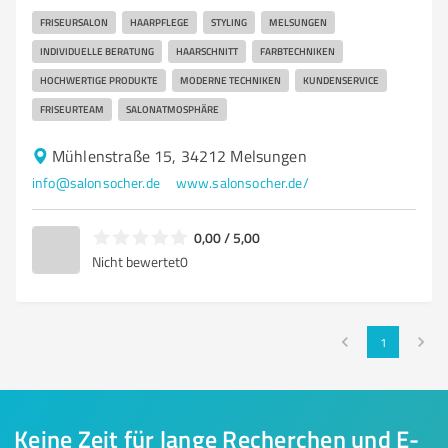
FRISEURSALON
HAARPFLEGE
STYLING
MELSUNGEN
INDIVIDUELLE BERATUNG
HAARSCHNITT
FARBTECHNIKEN
HOCHWERTIGE PRODUKTE
MODERNE TECHNIKEN
KUNDENSERVICE
FRISEURTEAM
SALONATMOSPHÄRE
Mühlenstraße 15, 34212 Melsungen
info@salonsocher.de
www.salonsocher.de/
0,00 / 5,00
Nicht bewertet
0
1
Keine Zeit für lange Recherchen und E-