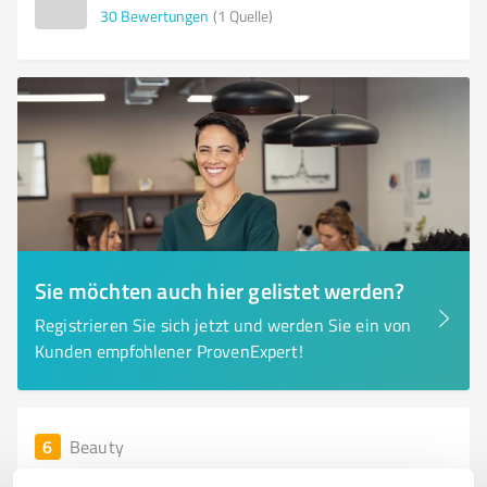
30
Bewertungen
(1 Quelle)
Sie möchten auch hier gelistet werden?
Registrieren Sie sich jetzt und werden Sie ein von
Kunden empfohlener ProvenExpert!
6
Beauty
Beletage by Nora