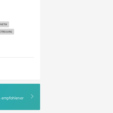
HETIK
BETREUUNG
en empfohlener