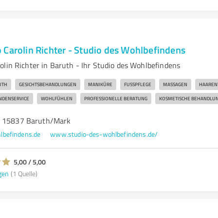
 Carolin Richter - Studio des Wohlbefindens
olin Richter in Baruth - Ihr Studio des Wohlbefindens
UTH
GESICHTSBEHANDLUNGEN
MANIKÜRE
FUSSPFLEGE
MASSAGEN
HAAREN
NDENSERVICE
WOHLFÜHLEN
PROFESSIONELLE BERATUNG
KOSMETISCHE BEHANDLU
, 15837 Baruth/Mark
lbefindens.de
www.studio-des-wohlbefindens.de/
5,00 / 5,00
gen
(1 Quelle)