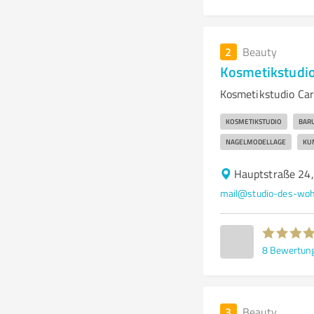
2
Beauty
Kosmetikstudio
Kosmetikstudio Car
KOSMETIKSTUDIO
BAR
NAGELMODELLAGE
KU
Hauptstraße 24
mail@studio-des-woh
8
Bewertun
3
Beauty