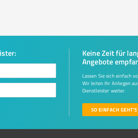
ister:
Keine Zeit für la
Angebote empfa
Lassen Sie sich einfach v
Wir leiten Ihr Anliegen a
Dienstleister weiter.
SO EINFACH GEHT'S