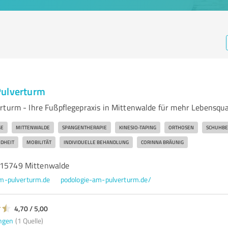
Pulverturm
rturm - Ihre Fußpflegepraxis in Mittenwalde für mehr Lebensqu
E
MITTENWALDE
SPANGENTHERAPIE
KINESIO-TAPING
ORTHOSEN
SCHUHBE
DHEIT
MOBILITÄT
INDIVIDUELLE BEHANDLUNG
CORINNA BRÄUNIG
 15749 Mittenwalde
m-pulverturm.de
podologie-am-pulverturm.de/
4,70 / 5,00
ngen
(1 Quelle)