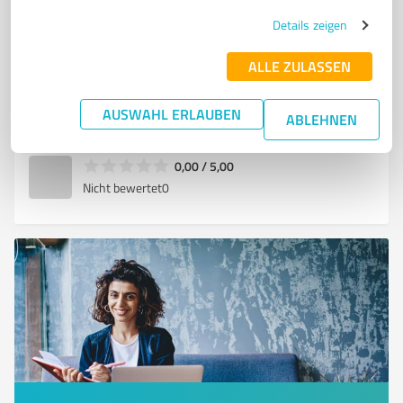
pavloviktor
Details zeigen
PAVLOVIKTOR
ALLE ZULASSEN
avvovl, 26267 Berlin
Tel. +380098989898
rebelssasha@gmail.com
AUSWAHL ERLAUBEN
wirschreiben.com/hausarbeit-schreiben-lassen/
ABLEHNEN
0,00 / 5,00
Nicht bewertet
0