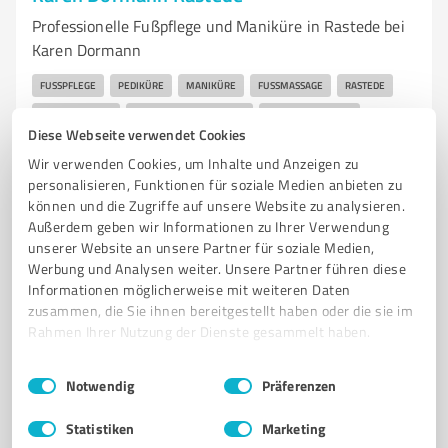
Professionelle Fußpflege und Maniküre in Rastede bei
Karen Dormann
FUSSPFLEGE
PEDIKÜRE
MANIKÜRE
FUSSMASSAGE
RASTEDE
HÜHNERAUGEN
EINGEWACHSENE NÄGEL
NAGELKORREKTUR
Diese Webseite verwendet Cookies
FRENCH PEDIKÜRE
WELLNESS
FUSSGESUNDHEIT
GUTSCHEINE
Wir verwenden Cookies, um Inhalte und Anzeigen zu
personalisieren, Funktionen für soziale Medien anbieten zu
Mühlenstraße 87, 26180 Rastede
können und die Zugriffe auf unsere Website zu analysieren.
info@fusspflege-rastede.de
www.fusspflege-rastede.de/
Außerdem geben wir Informationen zu Ihrer Verwendung
unserer Website an unsere Partner für soziale Medien,
Werbung und Analysen weiter. Unsere Partner führen diese
5,00 / 5,00
Informationen möglicherweise mit weiteren Daten
10
Bewertungen
(1 Quelle)
zusammen, die Sie ihnen bereitgestellt haben oder die sie im
Rahmen Ihrer Nutzung der Dienste gesammelt haben.
Einwilligungsauswahl
Impressum
|
Datenschutzbestimmungen
Notwendig
Präferenzen
5
Beauty
pavloviktor
Statistiken
Marketing