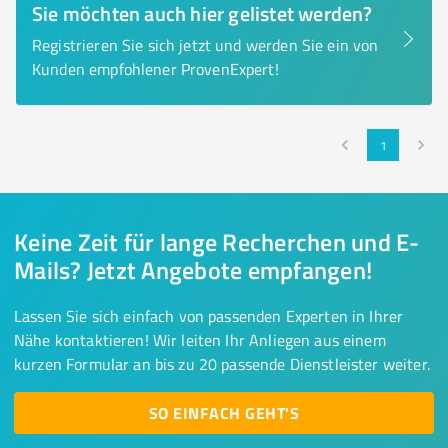
Sie möchten auch hier gelistet werden?
Registrieren Sie sich jetzt und werden Sie ein von
Kunden empfohlener ProvenExpert!
1
Keine Zeit für lange Recherchen und E-
Mails? Jetzt Angebote empfangen!
Lassen Sie sich einfach von passenden Experten in Ihrer
Nähe kontaktieren! Wir leiten Ihr Anliegen aus einem
kurzen Formular an bis zu 20 passende Dienstleister weiter.
SO EINFACH GEHT'S