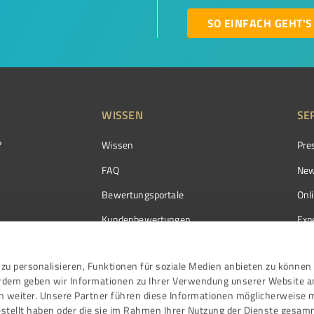
SO EINFACH GEHT'S
WISSEN
SE
?
Wissen
Pre
FAQ
New
Bewertungsportale
Onl
Kundenbewertungen
Exp
Kundenzufriedenheit
Exp
zu personalisieren, Funktionen für soziale Medien anbieten zu können 
Bewertungs­richtlinien
erdem geben wir Informationen zu Ihrer Verwendung unserer Website a
Events
n weiter. Unsere Partner führen diese Informationen möglicherweise 
stellt haben oder die sie im Rahmen Ihrer Nutzung der Dienste gesam