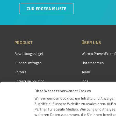
ZUR ERGEBNISLISTE
PRODUKT
ÜBER UNS
Bewertungssiegel
Warum ProvenExpert
Kundenumfragen
Unternehmen
Vorteile
Team
Enterprise Solution
Jobs
Partnerprogramm
Kundenstimmen
Diese Webseite verwendet Cookies
Wir verwenden Cookies, um Inhalte und Anzeigen 
Auszeichnungen
Kontakt
Zugriffe auf unsere Website zu analysieren. Auß
Partner für soziale Medien, Werbung und Analyse
weiteren Daten zusammen, die Sie ihnen bereitge