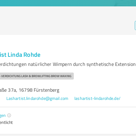
ist Linda Rohde
rdichtungen natürlicher Wimpern durch synthetische Extension
VERDICHTUNG LASH & BROWLIFTING BROW WAXING
aße 37a, 16798 Fürstenberg
3
Lashartist.lindarohde@gmail.com
lashartist-lindarohde.de/
gen
entlicht