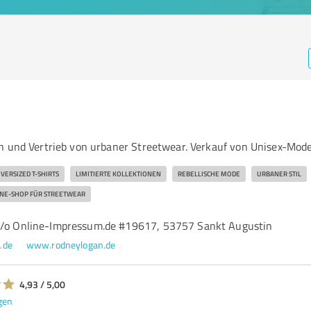
n und Vertrieb von urbaner Streetwear. Verkauf von Unisex-Mod
VERSIZED T-SHIRTS
LIMITIERTE KOLLEKTIONEN
REBELLISCHE MODE
URBANER STIL
NE-SHOP FÜR STREETWEAR
c/o Online-Impressum.de #19617, 53757 Sankt Augustin
.de
www.rodneylogan.de
4,93 / 5,00
gen