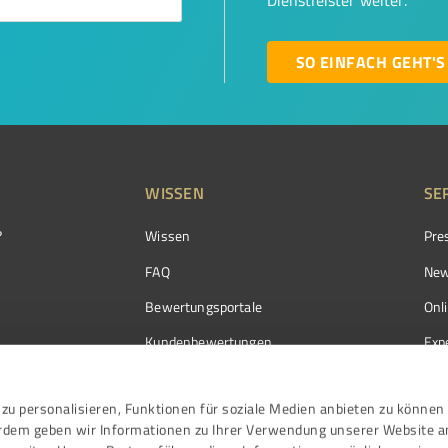
Dienstleister weiter.
SO EINFACH GEHT'S
WISSEN
SE
?
Wissen
Pre
FAQ
New
Bewertungsportale
Onl
Kundenbewertungen
Exp
Kundenzufriedenheit
Exp
zu personalisieren, Funktionen für soziale Medien anbieten zu können 
Bewertungs­richtlinien
erdem geben wir Informationen zu Ihrer Verwendung unserer Website a