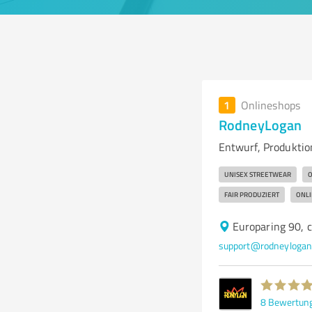
1
Onlineshops
RodneyLogan
Entwurf, Produktio
UNISEX STREETWEAR
O
FAIR PRODUZIERT
ONLI
Europaring 90, 
support@rodneylogan
8
Bewertun