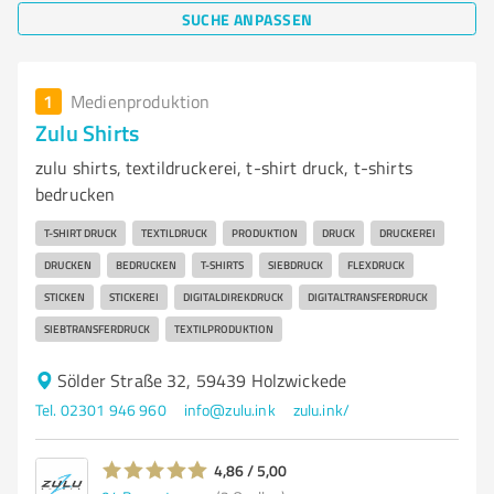
SUCHE ANPASSEN
1
Medienproduktion
Zulu Shirts
zulu shirts, textildruckerei, t-shirt druck, t-shirts
bedrucken
T-SHIRT DRUCK
TEXTILDRUCK
PRODUKTION
DRUCK
DRUCKEREI
DRUCKEN
BEDRUCKEN
T-SHIRTS
SIEBDRUCK
FLEXDRUCK
STICKEN
STICKEREI
DIGITALDIREKDRUCK
DIGITALTRANSFERDRUCK
SIEBTRANSFERDRUCK
TEXTILPRODUKTION
Sölder Straße 32, 59439 Holzwickede
Tel. 02301 946 960
info@zulu.ink
zulu.ink/
4,86 / 5,00