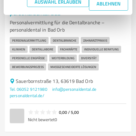
AUSWAHL ERLAUBEN
ABLEHNEN
6
Beratung
personaldental Bad
Personalvermittlung für die Dentalbranche –
personaldental in Bad Orb
PERSONALVERMITTLUNG
DENTALBRANCHE
ZAHNARZTPRAXIS
KLINIKEN
DENTALLABORE
FACHKRÄFTE
INDIVIDUELLE BERATUNG
PERSONELLE ENGPÄSSE
WEITERBILDUNG
DIVERSITÄT
BEWERBUNGSPROZESS
MASSGESCHNEIDERTE LÖSUNGEN
Sauerbornstraße 13, 63619 Bad Orb
Tel. 06052 9121980
info@personaldental.de
personaldental.de/
0,00 / 5,00
Nicht bewertet
0