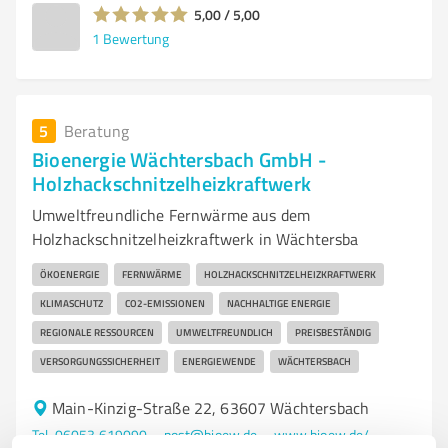
5,00 / 5,00
1
Bewertung
5
Beratung
Bioenergie Wächtersbach GmbH -
Holzhackschnitzelheizkraftwerk
Umweltfreundliche Fernwärme aus dem
Holzhackschnitzelheizkraftwerk in Wächtersba
ÖKOENERGIE
FERNWÄRME
HOLZHACKSCHNITZELHEIZKRAFTWERK
KLIMASCHUTZ
CO2-EMISSIONEN
NACHHALTIGE ENERGIE
REGIONALE RESSOURCEN
UMWELTFREUNDLICH
PREISBESTÄNDIG
VERSORGUNGSSICHERHEIT
ENERGIEWENDE
WÄCHTERSBACH
Main-Kinzig-Straße 22, 63607 Wächtersbach
Tel. 06053 619090
post@bioew.de
www.bioew.de/