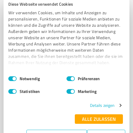
Diese Webseite verwendet Cookies
3,50 / 5,00
Wir verwenden Cookies, um Inhalte und Anzeigen zu
personalisieren, Funktionen für soziale Medien anbieten zu
2
Bewertungen
(1 Quelle)
können und die Zugriffe auf unsere Website zu analysieren.
Außerdem geben wir Informationen zu Ihrer Verwendung
unserer Website an unsere Partner für soziale Medien,
Werbung und Analysen weiter. Unsere Partner führen diese
Informationen möglicherweise mit weiteren Daten
zusammen, die Sie ihnen bereitgestellt haben oder die sie im
Rahmen Ihrer Nutzung der Dienste gesammelt haben.
Einwilligungsauswahl
Impressum
|
Datenschutzbestimmungen
Notwendig
Präferenzen
Statistiken
Marketing
Sie möchten auch hier gelistet werden?
Registrieren Sie sich jetzt und werden Sie ein von
Details zeigen
Kunden empfohlener ProvenExpert!
ALLE ZULASSEN