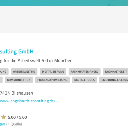
nsulting GmbH
g für die Arbeitswelt 5.0 in München
DUNG
ARBEITSWELT 5.0
DIGITALISIERUNG
FACHKRÄFTEMANGEL
NACHHALTIGKEIT
G
KOMMUNIKATION
PROZESSOPTIMIERUNG
DIGITALE TOOLS
EMOTIONALE GESUN
37434 Bilshausen
www.engelhardt-consulting.de/
5,00 / 5,00
gen
(1 Quelle)