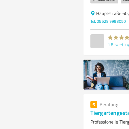
RETTUNGSKRÄFTE
LAN
Hauptstraße 60
Tel. 05528 9993050
1
Bewertun
6
Beratung
Tiergartengest
Professionelle Tie