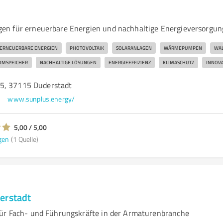
en für erneuerbare Energien und nachhaltige Energieversorgun
ERNEUERBARE ENERGIEN
PHOTOVOLTAIK
SOLARANLAGEN
WÄRMEPUMPEN
WA
OMSPEICHER
NACHHALTIGE LÖSUNGEN
ENERGIEEFFIZIENZ
KLIMASCHUTZ
INNOVA
5, 37115 Duderstadt
www.sunplus.energy/
5,00 / 5,00
gen
(1 Quelle)
erstadt
ür Fach- und Führungskräfte in der Armaturenbranche