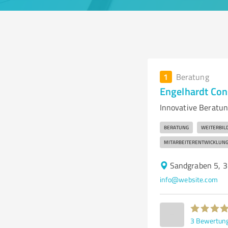
1
Beratung
Engelhardt Co
Innovative Beratun
BERATUNG
WEITERBIL
MITARBEITERENTWICKLUN
Sandgraben 5, 
info@website.com
3
Bewertun