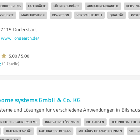
REKRUTIERUNG
FACHKRÄFTE
FÜHRUNGSKRÄFTE
ARMATURENBRANCHE
PERSONA
ROJEKTE
MARKTPOSITION
DISKRETION
VERTRAULICHKEIT
QUALITÄT
PROFE
37115 Duderstadt
www.lionsearch.de/
5,00 / 5,00
g
(1 Quelle)
rborne systems GmbH & Co. KG
steme und Lösungen für verschiedene Anwendungen in Bilshau
NNTE LUFTFAHRTSYSTEME
INNOVATIVE LÖSUNGEN
BILSHAUSEN
TECHNOLOGISCHE I
DATENINTEGRITÄT
NACHHALTIGE DESIGNS
MILITÄRISCHE ANWENDUNGEN
SICHER