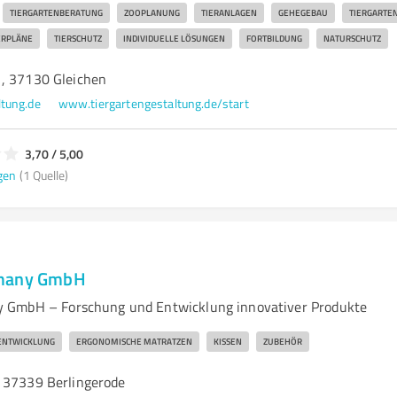
TIERGARTENBERATUNG
ZOOPLANUNG
TIERANLAGEN
GEHEGEBAU
TIERGARTE
RPLÄNE
TIERSCHUTZ
INDIVIDUELLE LÖSUNGEN
FORTBILDUNG
NATURSCHUTZ
, 37130 Gleichen
ltung.de
www.tiergartengestaltung.de/start
3,70 / 5,00
gen
(1 Quelle)
rmany GmbH
 GmbH – Forschung und Entwicklung innovativer Produkte
ENTWICKLUNG
ERGONOMISCHE MATRATZEN
KISSEN
ZUBEHÖR
 37339 Berlingerode