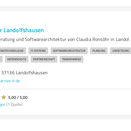
r Landolfshausen
Beratung und Softwarearchitektur von Claudia Ronsöhr in Landol
ONSTECHNOLOGIE
IT-SYSTEME
SOFTWAREARCHITEKTUR
PLANUNG
UMSETZUNG
Z
DATENSCHUTZ
PARTNERSCHAFT
TRANSPARENZ
, 37136 Landolfshausen
arrivo-it.de
5,00 / 5,00
gen
(1 Quelle)