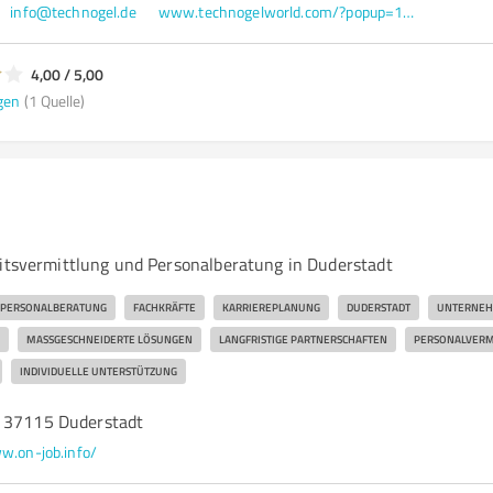
info@technogel.de
www.technogelworld.com/?popup=1&language=en
4,00 / 5,00
gen
(1 Quelle)
eitsvermittlung und Personalberatung in Duderstadt
PERSONALBERATUNG
FACHKRÄFTE
KARRIEREPLANUNG
DUDERSTADT
UNTERNE
MASSGESCHNEIDERTE LÖSUNGEN
LANGFRISTIGE PARTNERSCHAFTEN
PERSONALVERM
INDIVIDUELLE UNTERSTÜTZUNG
, 37115 Duderstadt
.on-job.info/