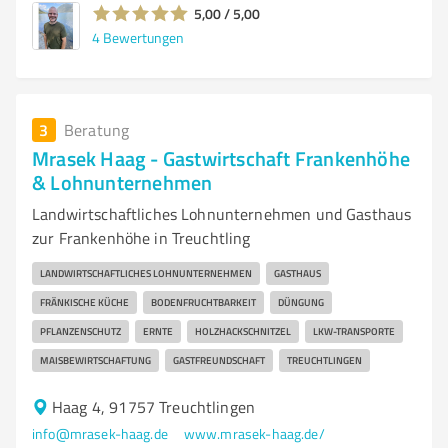
5,00 / 5,00
4
Bewertungen
3
Beratung
Mrasek Haag - Gastwirtschaft Frankenhöhe
& Lohnunternehmen
Landwirtschaftliches Lohnunternehmen und Gasthaus
zur Frankenhöhe in Treuchtling
LANDWIRTSCHAFTLICHES LOHNUNTERNEHMEN
GASTHAUS
FRÄNKISCHE KÜCHE
BODENFRUCHTBARKEIT
DÜNGUNG
PFLANZENSCHUTZ
ERNTE
HOLZHACKSCHNITZEL
LKW-TRANSPORTE
MAISBEWIRTSCHAFTUNG
GASTFREUNDSCHAFT
TREUCHTLINGEN
Haag 4, 91757 Treuchtlingen
info@mrasek-haag.de
www.mrasek-haag.de/