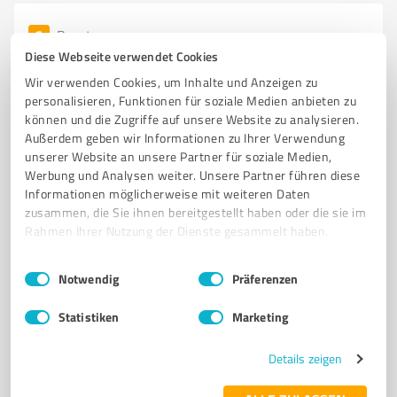
6
Beratung
Dr.-Ing. Johannes Ackva
Diese Webseite verwendet Cookies
Wir verwenden Cookies, um Inhalte und Anzeigen zu
Ingenieurbüro für Mechanik - Finite-Elemente-
personalisieren, Funktionen für soziale Medien anbieten zu
Analyse und technische Beratung
können und die Zugriffe auf unsere Website zu analysieren.
Außerdem geben wir Informationen zu Ihrer Verwendung
INGENIEURBÜRO
MECHANIK
FINITE-ELEMENTE-ANALYSE
unserer Website an unsere Partner für soziale Medien,
CODE-ASTER
STRUKTURMECHANIK
SCHULUNGEN
SEMINARE
Werbung und Analysen weiter. Unsere Partner führen diese
Informationen möglicherweise mit weiteren Daten
SOFTWAREINSTALLATION
BRUCHMECHANIK
WÄRMEÜBERTRAGUNG
zusammen, die Sie ihnen bereitgestellt haben oder die sie im
DYNAMISCHE ANALYSEN
TECHNISCHE BERATUNG
Rahmen Ihrer Nutzung der Dienste gesammelt haben.
Markgrafenstraße 21, 91717 Wassertrüdingen
Einwilligungsauswahl
Impressum
|
Datenschutzbestimmungen
Notwendig
Präferenzen
code-aster@code-aster.de
www.code-aster.de/
Statistiken
Marketing
5,00 / 5,00
1
Bewertung
(1 Quelle)
Details zeigen