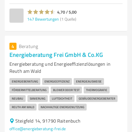
4,70 / 5,00
147
Bewertungen
(1 Quelle)
4
Beratung
Energieberatung Frei GmbH & Co.KG
Energieberatung und Energieeffizienzlösungen in
Reuth am Wald
ENERGIEBERATUNG
ENERGIEEFFIZIENZ
ENERGIEAUSWEISE
FÖRDERMITTELBERATUNG
BLOWER DOOR TEST
THERMOGRAFIE
NEUBAU
SANIERUNG
LUFTDICHTHEIT
GEBÄUDEENERGIEBERATER
REUTH AM WALD
NACHHALTIGE ENERGIENUTZUNG
Steigfeld 14, 91790 Raitenbuch
office@energieberatung-frei.de