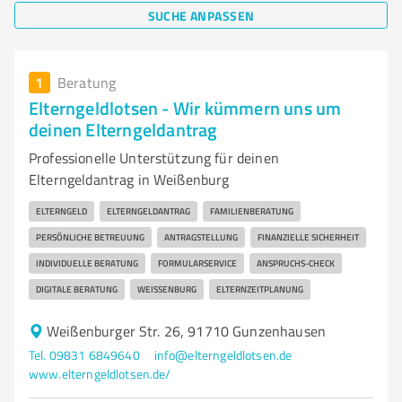
SUCHE ANPASSEN
1
Beratung
Elterngeldlotsen - Wir kümmern uns um
deinen Elterngeldantrag
Professionelle Unterstützung für deinen
Elterngeldantrag in Weißenburg
ELTERNGELD
ELTERNGELDANTRAG
FAMILIENBERATUNG
PERSÖNLICHE BETREUUNG
ANTRAGSTELLUNG
FINANZIELLE SICHERHEIT
INDIVIDUELLE BERATUNG
FORMULARSERVICE
ANSPRUCHS-CHECK
DIGITALE BERATUNG
WEISSENBURG
ELTERNZEITPLANUNG
Weißenburger Str. 26, 91710 Gunzenhausen
Tel. 09831 6849640
info@elterngeldlotsen.de
www.elterngeldlotsen.de/