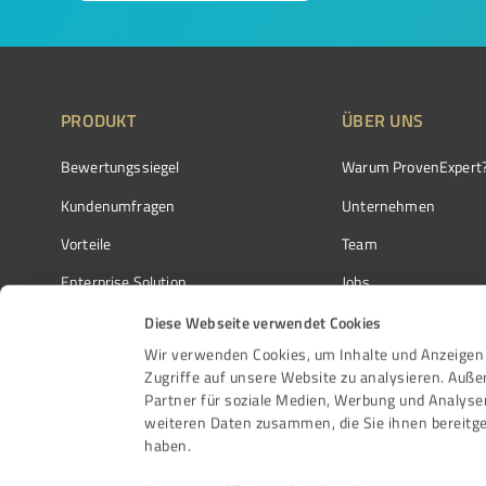
PRODUKT
ÜBER UNS
Bewertungssiegel
Warum ProvenExpert
Kundenumfragen
Unternehmen
Vorteile
Team
Enterprise Solution
Jobs
Partnerprogramm
Kundenstimmen
Diese Webseite verwendet Cookies
Wir verwenden Cookies, um Inhalte und Anzeigen 
Auszeichnungen
Kontakt
Zugriffe auf unsere Website zu analysieren. Auß
Partner für soziale Medien, Werbung und Analyse
weiteren Daten zusammen, die Sie ihnen bereitge
haben.