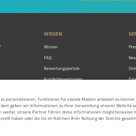
WISSEN
SE
?
Wissen
Pre
FAQ
New
Bewertungsportale
Onl
Kundenbewertungen
Exp
Kundenzufriedenheit
Exp
zu personalisieren, Funktionen für soziale Medien anbieten zu können 
Bewertungs­richtlinien
erdem geben wir Informationen zu Ihrer Verwendung unserer Website a
Events
n weiter. Unsere Partner führen diese Informationen möglicherweise 
stellt haben oder die sie im Rahmen Ihrer Nutzung der Dienste gesam