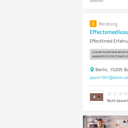
3
Beratung
Effectxmedlux
EffectXmed Erfahru
LUXURY GLOW SKIN BOOST
WARENTEST EFFECTXMED C
Berlin, 15205 
pawiri7957@dcbin.c
Nicht bewer