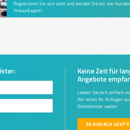
Registrieren Sie sich jetzt und werden Sie ein von Kund
ProvenExpert!
ister:
Keine Zeit für la
Angebote empfa
Lassen Sie sich einfach v
Wir leiten Ihr Anliegen a
Dienstleister weiter.
SO EINFACH GEHT'S