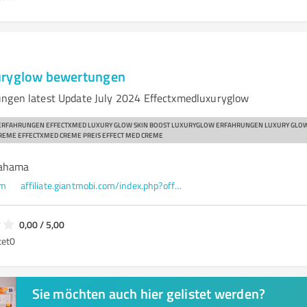
uryglow bewertungen
ngen latest Update July 2024 Effectxmedluxuryglow
 ERFAHRUNGEN EFFECTXMED LUXURY GLOW SKIN BOOST LUXURYGLOW ERFAHRUNGEN LUXURY GLOW 
REME EFFECTXMED CREME PREIS EFFECT MED CREME
Bahama
om
affiliate.giantmobi.com/index.php?offer_id=27195&aff_id=446&url_id=830&aff_sub2=Paraash
0,00 / 5,00
tet
0
Sie möchten auch hier gelistet werden?