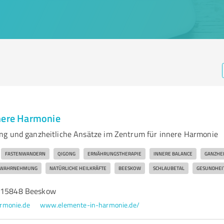
nere Harmonie
ng und ganzheitliche Ansätze im Zentrum für innere Harmonie
FASTENWANDERN
QIGONG
ERNÄHRUNGSTHERAPIE
INNERE BALANCE
GANZHEI
RWAHRNEHMUNG
NATÜRLICHE HEILKRÄFTE
BEESKOW
SCHLAUBETAL
GESUNDHEI
, 15848 Beeskow
rmonie.de
www.elemente-in-harmonie.de/