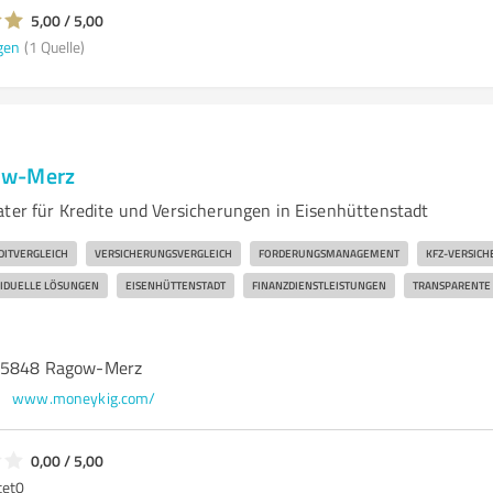
5,00 / 5,00
gen
(1 Quelle)
ow-Merz
ater für Kredite und Versicherungen in Eisenhüttenstadt
DITVERGLEICH
VERSICHERUNGSVERGLEICH
FORDERUNGSMANAGEMENT
KFZ-VERSIC
VIDUELLE LÖSUNGEN
EISENHÜTTENSTADT
FINANZDIENSTLEISTUNGEN
TRANSPARENTE
 15848 Ragow-Merz
www.moneykig.com/
0,00 / 5,00
tet
0