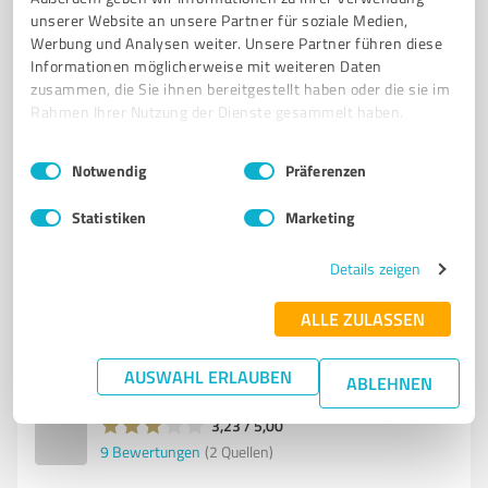
unserer Website an unsere Partner für soziale Medien,
Werbung und Analysen weiter. Unsere Partner führen diese
Informationen möglicherweise mit weiteren Daten
6
Beratung
zusammen, die Sie ihnen bereitgestellt haben oder die sie im
LassDampfab Frankfurt (Oder)
Rahmen Ihrer Nutzung der Dienste gesammelt haben.
Onlineshop für E-Zigaretten und Zubehör in Frankfurt
Einwilligungsauswahl
Impressum
|
Datenschutzbestimmungen
(Oder) - LassDampfab
Notwendig
Präferenzen
E-ZIGARETTEN
ONLINESHOP
ZUBEHÖR
FRANKFURT (ODER)
Statistiken
Marketing
AKKUTRÄGER
VERDAMPFER
LIQUIDS
AROMEN
KUNDENSERVICE
SCHNELLER VERSAND
BONUSPUNKTE
DAMPFER
Details zeigen
Goepelstraße 90, 15234 Frankfurt (Oder)
ALLE ZULASSEN
Tel. 0335 55407980
info@lassdampfab.de
lassdampfab.de/
AUSWAHL ERLAUBEN
ABLEHNEN
3,23 / 5,00
9
Bewertungen
(2 Quellen)