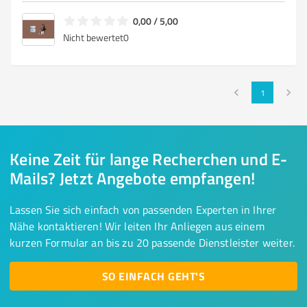
0,00 / 5,00
Nicht bewertet
0
1
Keine Zeit für lange Recherchen und E-
Mails? Jetzt Angebote empfangen!
Lassen Sie sich einfach von passenden Experten in Ihrer
Nähe kontaktieren! Wir leiten Ihr Anliegen aus einem
kurzen Formular an bis zu 20 passende Dienstleister weiter.
SO EINFACH GEHT'S