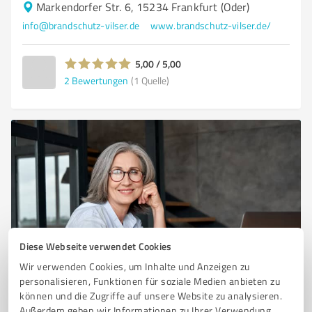
Markendorfer Str. 6, 15234 Frankfurt (Oder)
info@brandschutz-vilser.de
www.brandschutz-vilser.de/
5,00 / 5,00
2
Bewertungen
(1 Quelle)
Diese Webseite verwendet Cookies
Sie möchten auch hier gelistet werden?
Wir verwenden Cookies, um Inhalte und Anzeigen zu
Registrieren Sie sich jetzt und werden Sie ein von
personalisieren, Funktionen für soziale Medien anbieten zu
Kunden empfohlener ProvenExpert!
können und die Zugriffe auf unsere Website zu analysieren.
Außerdem geben wir Informationen zu Ihrer Verwendung