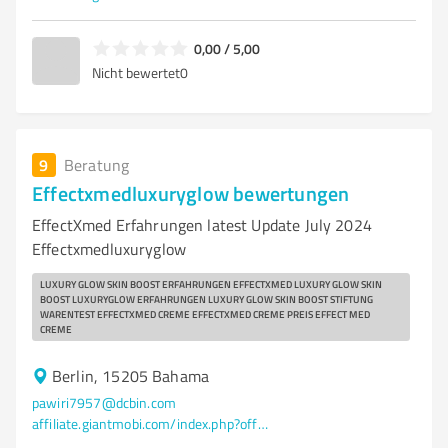
0,00 / 5,00
Nicht bewertet
0
9
Beratung
Effectxmedluxuryglow bewertungen
EffectXmed Erfahrungen latest Update July 2024
Effectxmedluxuryglow
LUXURY GLOW SKIN BOOST ERFAHRUNGEN EFFECTXMED LUXURY GLOW SKIN
BOOST LUXURYGLOW ERFAHRUNGEN LUXURY GLOW SKIN BOOST STIFTUNG
WARENTEST EFFECTXMED CREME EFFECTXMED CREME PREIS EFFECT MED
CREME
Berlin, 15205 Bahama
pawiri7957@dcbin.com
affiliate.giantmobi.com/index.php?offer_id=27195&aff_id=446&url_id=830&aff_sub2=Paraash