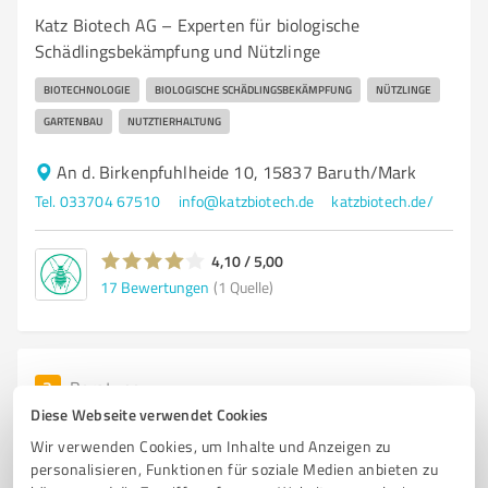
Katz Biotech AG – Experten für biologische
Schädlingsbekämpfung und Nützlinge
BIOTECHNOLOGIE
BIOLOGISCHE SCHÄDLINGSBEKÄMPFUNG
NÜTZLINGE
GARTENBAU
NUTZTIERHALTUNG
An d. Birkenpfuhlheide 10, 15837 Baruth/Mark
Tel. 033704 67510
info@katzbiotech.de
katzbiotech.de/
4,10 / 5,00
17
Bewertungen
(1 Quelle)
3
Beratung
Maurice
Diese Webseite verwendet Cookies
Wir verwenden Cookies, um Inhalte und Anzeigen zu
Individuelle Planung und Dimensionierung von
personalisieren, Funktionen für soziale Medien anbieten zu
Solaranlagen für nachhaltigeEnergie