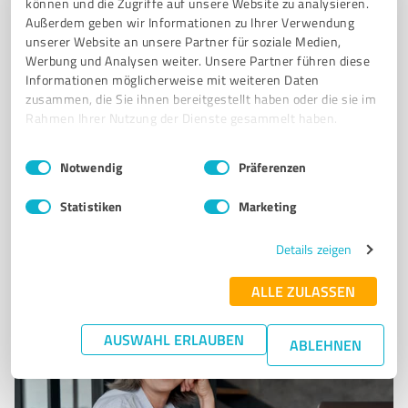
können und die Zugriffe auf unsere Website zu analysieren.
Außerdem geben wir Informationen zu Ihrer Verwendung
UNSERE ANGEBOTE ZEICHNEN SICH DURCH INDIVIDUELLE BERATUNG
unserer Website an unsere Partner für soziale Medien,
MASSGESCHNEIDERTE SOLARLÖSUNGEN UND EINE EINZIGARTIGE 20-JÄHRIGE G
Werbung und Analysen weiter. Unsere Partner führen diese
ARANTIE AUS – EIN SERVICE
Informationen möglicherweise mit weiteren Daten
DEN KEIN ANDERES UNTERNEHMEN IN DER BRANCHEBIETET
zusammen, die Sie ihnen bereitgestellt haben oder die sie im
Rahmen Ihrer Nutzung der Dienste gesammelt haben.
Mahlsdorf, 12623 Berlin
Einwilligungsauswahl
Impressum
|
Datenschutzbestimmungen
Tel. +49 1578 5560413
Eastsolutionsnetwork@gmx.net
Notwendig
Präferenzen
Statistiken
Marketing
0,00 / 5,00
Nicht bewertet
0
Details zeigen
ALLE ZULASSEN
AUSWAHL ERLAUBEN
ABLEHNEN