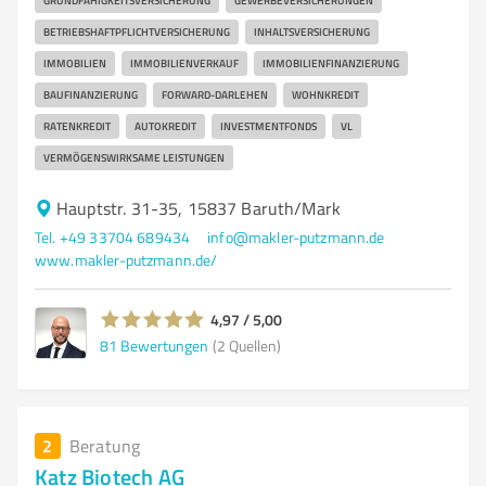
GRUNDFÄHIGKEITSVERSICHERUNG
GEWERBEVERSICHERUNGEN
BETRIEBSHAFTPFLICHTVERSICHERUNG
INHALTSVERSICHERUNG
IMMOBILIEN
IMMOBILIENVERKAUF
IMMOBILIENFINANZIERUNG
BAUFINANZIERUNG
FORWARD-DARLEHEN
WOHNKREDIT
RATENKREDIT
AUTOKREDIT
INVESTMENTFONDS
VL
VERMÖGENSWIRKSAME LEISTUNGEN
Hauptstr. 31-35, 15837 Baruth/Mark
Tel. +49 33704 689434
info@makler-putzmann.de
www.makler-putzmann.de/
4,97 / 5,00
81
Bewertungen
(2 Quellen)
2
Beratung
Katz Biotech AG