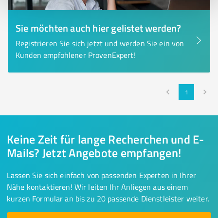
Sie möchten auch hier gelistet werden?
Registrieren Sie sich jetzt und werden Sie ein von
Kunden empfohlener ProvenExpert!
1
Keine Zeit für lange Recherchen und E-
Mails? Jetzt Angebote empfangen!
Lassen Sie sich einfach von passenden Experten in Ihrer
Nähe kontaktieren! Wir leiten Ihr Anliegen aus einem
kurzen Formular an bis zu 20 passende Dienstleister weiter.