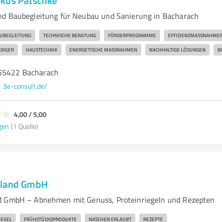
rkus Patschke
nd Baubegleitung für Neubau und Sanierung in Bacharach
UBEGLEITUNG
TECHNISCHE BERATUNG
FÖRDERPROGRAMME
EFFIZIENZMASSNAHMEN
DIGER
HAUSTECHNIK
ENERGETISCHE MASSNAHMEN
NACHHALTIGE LÖSUNGEN
B
 55422 Bacharach
3e-consult.de/
4,00 / 5,00
gen
(1 Quelle)
hland GmbH
d GmbH – Abnehmen mit Genuss, Proteinriegeln und Rezepten
IEGEL
FRÜHSTÜCKSPRODUKTE
NASCHEN ERLAUBT
REZEPTE