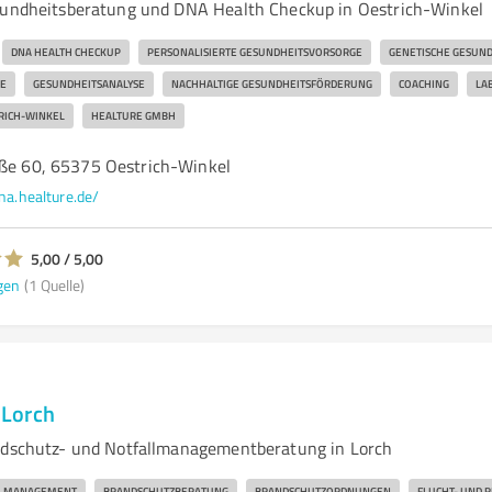
sundheitsberatung und DNA Health Checkup in Oestrich-Winkel
DNA HEALTH CHECKUP
PERSONALISIERTE GESUNDHEITSVORSORGE
GENETISCHE GESUND
E
GESUNDHEITSANALYSE
NACHHALTIGE GESUNDHEITSFÖRDERUNG
COACHING
LA
RICH-WINKEL
HEALTURE GMBH
aße 60, 65375 Oestrich-Winkel
na.healture.de/
5,00 / 5,00
gen
(1 Quelle)
Lorch
ndschutz- und Notfallmanagementberatung in Lorch
LLMANAGEMENT
BRANDSCHUTZBERATUNG
BRANDSCHUTZORDNUNGEN
FLUCHT- UND 