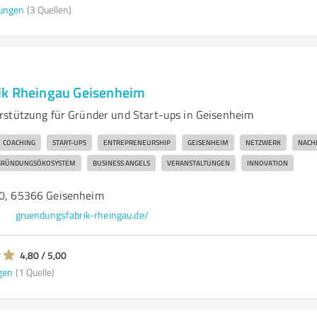
ungen
(3 Quellen)
ik Rheingau Geisenheim
stützung für Gründer und Start-ups in Geisenheim
COACHING
START-UPS
ENTREPRENEURSHIP
GEISENHEIM
NETZWERK
NACHH
GRÜNDUNGSÖKOSYSTEM
BUSINESS ANGELS
VERANSTALTUNGEN
INNOVATION
00, 65366 Geisenheim
m
gruendungsfabrik-rheingau.de/
4,80 / 5,00
gen
(1 Quelle)