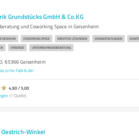
rik Grundstücks GmbH & Co.KG
gberatung und Coworking Space in Geisenheim
EISENHEIM
COWORKING SPACE
KREATIVE LÖSUNGEN
VERANSTALTUNGEN
KUNST
EN
SYNERGIE
UNTERNEHMENSBERATUNG
00, 65366 Geisenheim
as.sche-fabrik.de/
4,90 / 5,00
ngen
(1 Quelle)
 Oestrich-Winkel