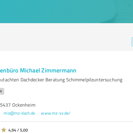
genbüro Michael Zimmermann
Gutachten Dachdecker Beratung Schimmelpilzuntersuchung
R
55437 Ockenheim
miz@mz-dach.de
www.mz-sv.de/
4,94 / 5,00