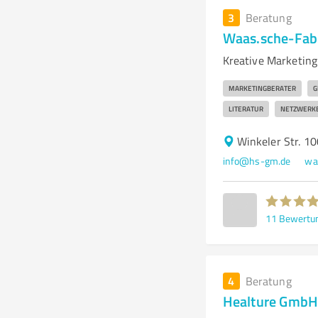
3
Beratung
Waas.sche-Fab
Kreative Marketin
MARKETINGBERATER
G
LITERATUR
NETZWERK
Winkeler Str. 1
info@hs-gm.de
wa
11
Bewertu
4
Beratung
Healture GmbH