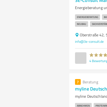
3E-Consult Ma
Energieberatung u
ENERGIEBERATUNG
BA
NEUBAU
SACHVERSTÄN
Oberstraße 42,
info@3e-consult.de
4
Bewertun
7
Beratung
myline Deutsc
myline Deutschlan
ABNEHMEN
PROTEINR