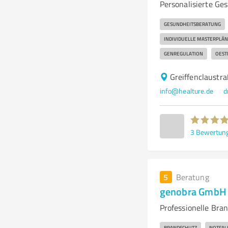
Personalisierte Ge
GESUNDHEITSBERATUNG
INDIVIDUELLE MASTERPLÄN
GENREGULATION
OEST
Greiffenclaustr
info@healture.de
d
3
Bewertun
5
Beratung
genobra GmbH 
Professionelle Bra
BRANDSCHUTZ
NOTFA