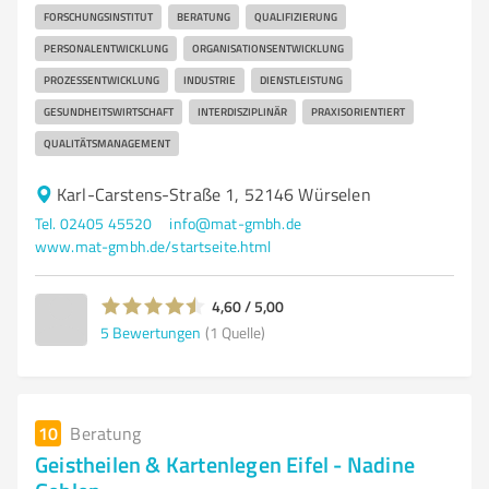
FORSCHUNGSINSTITUT
BERATUNG
QUALIFIZIERUNG
PERSONALENTWICKLUNG
ORGANISATIONSENTWICKLUNG
PROZESSENTWICKLUNG
INDUSTRIE
DIENSTLEISTUNG
GESUNDHEITSWIRTSCHAFT
INTERDISZIPLINÄR
PRAXISORIENTIERT
QUALITÄTSMANAGEMENT
Karl-Carstens-Straße 1, 52146 Würselen
Tel. 02405 45520
info@mat-gmbh.de
www.mat-gmbh.de/startseite.html
4,60 / 5,00
5
Bewertungen
(1 Quelle)
10
Beratung
Geistheilen & Kartenlegen Eifel - Nadine