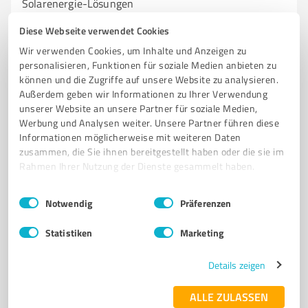
Solarenergie-Lösungen
ENERGIEAUSRÜSTUNG
SOLARENERGIE
PHOTOVOLTAIK
Diese Webseite verwendet Cookies
GEWERBEKUNDEN
EPC-LÖSUNGEN
SOLARMODULE
Wir verwenden Cookies, um Inhalte und Anzeigen zu
personalisieren, Funktionen für soziale Medien anbieten zu
WECHSELRICHTER
NACHHALTIGKEIT
ERNEUERBARE ENERGIEN
können und die Zugriffe auf unsere Website zu analysieren.
DISTRIBUTION
KUNDENSERVICE
PLANUNG
Außerdem geben wir Informationen zu Ihrer Verwendung
unserer Website an unsere Partner für soziale Medien,
Jülicher Str. 72A, 52146 Würselen
Werbung und Analysen weiter. Unsere Partner führen diese
Informationen möglicherweise mit weiteren Daten
info@nu-power.de
www.nu-power.de/
zusammen, die Sie ihnen bereitgestellt haben oder die sie im
Rahmen Ihrer Nutzung der Dienste gesammelt haben.
5,00 / 5,00
18
Bewertungen
(1 Quelle)
Einwilligungsauswahl
Impressum
|
Datenschutzbestimmungen
Notwendig
Präferenzen
Statistiken
Marketing
7
Beratung
Details zeigen
VDB Group GmbH
ALLE ZULASSEN
VDB Group GmbH – Ihr Partner für