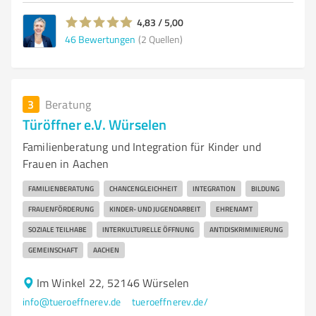
4,83 / 5,00
46
Bewertungen
(2 Quellen)
3
Beratung
Türöffner e.V. Würselen
Familienberatung und Integration für Kinder und
Frauen in Aachen
FAMILIENBERATUNG
CHANCENGLEICHHEIT
INTEGRATION
BILDUNG
FRAUENFÖRDERUNG
KINDER- UND JUGENDARBEIT
EHRENAMT
SOZIALE TEILHABE
INTERKULTURELLE ÖFFNUNG
ANTIDISKRIMINIERUNG
GEMEINSCHAFT
AACHEN
Im Winkel 22, 52146 Würselen
info@tueroeffnerev.de
tueroeffnerev.de/