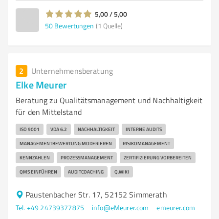
5,00 / 5,00
50
Bewertungen
(1 Quelle)
2
Unternehmensberatung
Elke Meurer
Beratung zu Qualitätsmanagement und Nachhaltigkeit
für den Mittelstand
ISO 9001
VDA 6.2
NACHHALTIGKEIT
INTERNE AUDITS
MANAGEMENTBEWERTUNG MODERIEREN
RISIKOMANAGEMENT
KENNZAHLEN
PROZESSMANAGEMENT
ZERTIFIZIERUNG VORBEREITEN
QMS EINFÜHREN
AUDITCOACHING
Q.WIKI
Paustenbacher Str. 17, 52152 Simmerath
Tel. +49 24739377875
info@eMeurer.com
emeurer.com