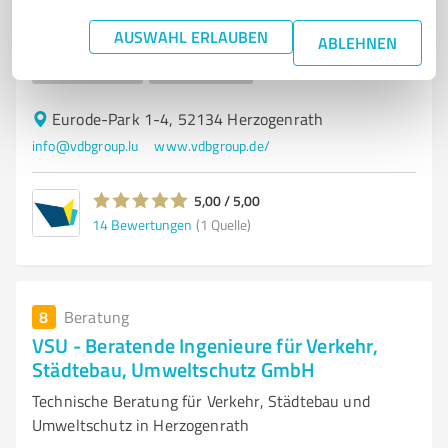
Personalvermittlung in der Binnenschifffahrt
AUSWAHL ERLAUBEN
ABLEHNEN
PERSONALVERMITTLER
PAYROLL-DIENSTLEISTUNGEN
RECRUITMENT
BINNENSCHIFFFAHRT
SCHIFFSBESATZUNG
Eurode-Park 1-4, 52134 Herzogenrath
info@vdbgroup.lu
www.vdbgroup.de/
5,00 / 5,00
14
Bewertungen
(1 Quelle)
8
Beratung
VSU - Beratende Ingenieure für Verkehr,
Städtebau, Umweltschutz GmbH
Technische Beratung für Verkehr, Städtebau und
Umweltschutz in Herzogenrath