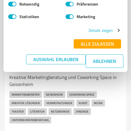
Einwilligungsauswahl
Impressum
|
Datenschutzbestimmungen
www.spielplatzmobil.de/
Notwendig
Präferenzen
Statistiken
Marketing
5,00 / 5,00
3
Bewertungen
(1 Quelle)
Details zeigen
ALLE ZULASSEN
7
Beratung
AUSWAHL ERLAUBEN
Waas.sche-Fabrik Grundstücks GmbH &
ABLEHNEN
Co.KG
Kreative Marketingberatung und Coworking Space in
Geisenheim
MARKETINGBERATER
GEISENHEIM
COWORKING SPACE
KREATIVE LÖSUNGEN
VERANSTALTUNGEN
KUNST
MUSIK
THEATER
LITERATUR
NETZWERKEN
SYNERGIE
UNTERNEHMENSBERATUNG