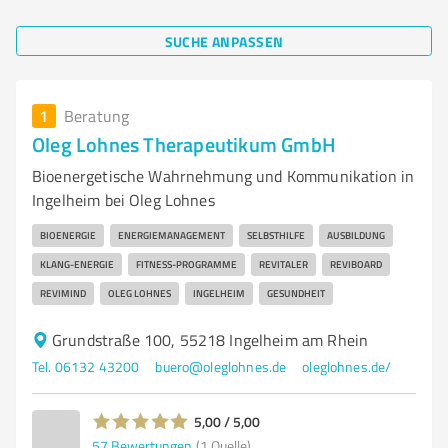
SUCHE ANPASSEN
1
Beratung
Oleg Lohnes Therapeutikum GmbH
Bioenergetische Wahrnehmung und Kommunikation in
Ingelheim bei Oleg Lohnes
BIOENERGIE
ENERGIEMANAGEMENT
SELBSTHILFE
AUSBILDUNG
KLANG-ENERGIE
FITNESS-PROGRAMME
REVITALER
REVIBOARD
REVIMIND
OLEG LOHNES
INGELHEIM
GESUNDHEIT
Grundstraße 100, 55218 Ingelheim am Rhein
Tel. 06132 43200
buero@oleglohnes.de
oleglohnes.de/
5,00 / 5,00
57
Bewertungen
(1 Quelle)