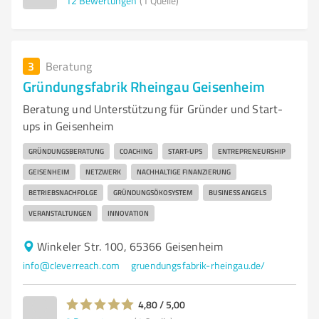
12
Bewertungen
(1 Quelle)
3
Beratung
Gründungsfabrik Rheingau Geisenheim
Beratung und Unterstützung für Gründer und Start-
ups in Geisenheim
GRÜNDUNGSBERATUNG
COACHING
START-UPS
ENTREPRENEURSHIP
GEISENHEIM
NETZWERK
NACHHALTIGE FINANZIERUNG
BETRIEBSNACHFOLGE
GRÜNDUNGSÖKOSYSTEM
BUSINESS ANGELS
VERANSTALTUNGEN
INNOVATION
Winkeler Str. 100, 65366 Geisenheim
info@cleverreach.com
gruendungsfabrik-rheingau.de/
4,80 / 5,00