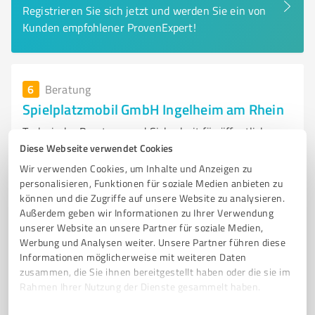
Registrieren Sie sich jetzt und werden Sie ein von
Kunden empfohlener ProvenExpert!
6
Beratung
Spielplatzmobil GmbH Ingelheim am Rhein
Technische Beratung und Sicherheit für öffentliche
Spielplätze in Deutschland
Diese Webseite verwendet Cookies
Wir verwenden Cookies, um Inhalte und Anzeigen zu
SPIELPLATZKONTROLLE
TECHNISCHE SICHERHEIT
SPIELPLATZSEMINARE
personalisieren, Funktionen für soziale Medien anbieten zu
TÜV-ZERTIFIZIERT
FLL-ZERTIFIZIERT
SPIELPLATZGUTACHTEN
können und die Zugriffe auf unsere Website zu analysieren.
Außerdem geben wir Informationen zu Ihrer Verwendung
BAUABNAHMEN
ÖFFENTLICHE SPIELPLÄTZE
unserer Website an unsere Partner für soziale Medien,
SICHERHEIT VON SPIELPLATZGERÄTEN
SCHULUNGEN
Werbung und Analysen weiter. Unsere Partner führen diese
PRAXISORIENTIERTE WEITERBILDUNG
DIN EN 1176
Informationen möglicherweise mit weiteren Daten
zusammen, die Sie ihnen bereitgestellt haben oder die sie im
Badweg 2, 55218 Ingelheim am Rhein
Rahmen Ihrer Nutzung der Dienste gesammelt haben.
Tel. 06132 432050
info@spielplatzmobil.de