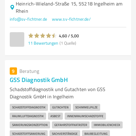
Heinrich-Wieland-Straße 15, 55218 Ingelheim am
Rhein
info@sv-fichtner.de
www.sv-fichtner.de/
4,60 / 5,00
11
Bewertungen
(1 Quelle)
9
Beratung
GSS Diagnostik GmbH
Schadstoffdiagnostik und Gutachten von GSS
Diagnostik GmbH in Ingelheim
SCHADSTOFFDIAGNOSTIK
GUTACHTEN
SCHIMMELPILZE
RAUMLUFTDIAGNOSTIK
ASBEST
INNENRAUMSCHADSTOFFE
SANIERUNGSKONZEPTION
GEFAHRSTOFFKATASTER
IMMOBILIENCHECK
SCHADSTOFFSANIERUNG
SACHVERSTÄNDIGE
BAUBEGLEITUNG