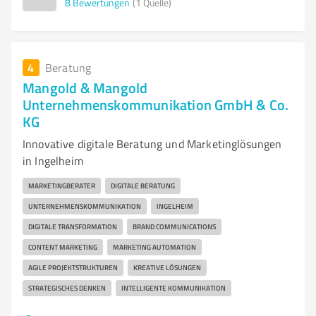
8
Bewertungen
(1 Quelle)
4
Beratung
Mangold & Mangold
Unternehmenskommunikation GmbH & Co.
KG
Innovative digitale Beratung und Marketinglösungen
in Ingelheim
MARKETINGBERATER
DIGITALE BERATUNG
UNTERNEHMENSKOMMUNIKATION
INGELHEIM
DIGITALE TRANSFORMATION
BRAND COMMUNICATIONS
CONTENT MARKETING
MARKETING AUTOMATION
AGILE PROJEKTSTRUKTUREN
KREATIVE LÖSUNGEN
STRATEGISCHES DENKEN
INTELLIGENTE KOMMUNIKATION