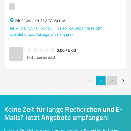
.
Moscow, 78212 Moscow
Tel. +49 845646456456
yelepin803@arinuse.com
wpsolutions.ru/category/partnyerskie-programmy
0,00 / 5,00
Nicht bewertet
0
1
2
Keine Zeit für lange Recherchen und E-
Mails? Jetzt Angebote empfangen!
Lassen Sie sich einfach von passenden Experten in Ihrer