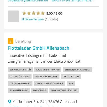
info@tal-systemtechnik.de
www.tal-systemtechnik.de/
5,00 / 5,00
8
Bewertungen
(1 Quelle)
3
Beratung
Flotteladen GmbH Allensbach
Innovative Lösungen für Lade- und
Energiemanagement in der Elektromobilität
ELEKTROMOBILITÄT
LADEINFRASTRUKTUR
ENERGIEMANAGEMENT
CLOUD-LÖSUNGEN
MODULARE SYSTEME
PHOTOVOLTAIK
LASTMANAGEMENT
INDIVIDUELLE LÖSUNGEN
APP
KUNDENSERVICE
FORSCHUNG
PRODUKTENTWICKLUNG
Kaltbrunner Str. 24b, 78476 Allensbach