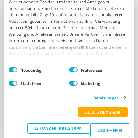
Wir verwenden Cookies, um Inhalte und Anzeigen zu
personalisieren, Funktionen für soziale Medien anbieten zu
können und die Zugriffe auf unsere Website zu analysieren.
Außerdem geben wir Informationen zu Ihrer Verwendung
Sie möchten auch hier gelistet werden?
unserer Website an unsere Partner für soziale Medien,
Registrieren Sie sich jetzt und werden Sie ein von
Werbung und Analysen weiter. Unsere Partner führen diese
Kunden empfohlener ProvenExpert!
Informationen möglicherweise mit weiteren Daten
zusammen, die Sie ihnen bereitgestellt haben oder die sie im
Rahmen Ihrer Nutzung der Dienste gesammelt haben.
Einwilligungsauswahl
Impressum
|
Datenschutzbestimmungen
6
Beratung
Notwendig
Präferenzen
microconnect Herbert Schiffner
Statistiken
Marketing
Entwicklung und Fertigung elektronischer Baugruppen
im Bereich Chip on Board
Details zeigen
ELEKTRONIKINGENIEUR
CHIP ON BOARD
COB
LED-CHIPS
ALLE ZULASSEN
DRAHTBONDEN
ELEKTRONISCHE BAUGRUPPEN
INNOVATIVE PRODUKTION
TECHNISCHE STANDARDS
AUSWAHL ERLAUBEN
ABLEHNEN
TRANSPARENTE PREISGESTALTUNG
KUNDENBERATUNG
ALLENSBACH