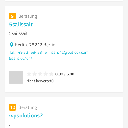
9
Beratung
5sailssait
5sailssait
Berlin, 78212 Berlin
Tel. +49 5345345345
sails1a@outlook.com
5sails.ee/en/
0,00 / 5,00
Nicht bewertet
0
10
Beratung
wpsolutions2
.