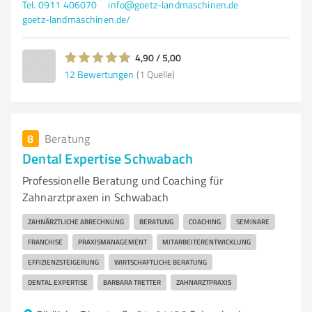
Tel. 0911 406070
info@goetz-landmaschinen.de
goetz-landmaschinen.de/
4,90 / 5,00
12
Bewertungen
(1 Quelle)
8
Beratung
Dental Expertise Schwabach
Professionelle Beratung und Coaching für
Zahnarztpraxen in Schwabach
ZAHNÄRZTLICHE ABRECHNUNG
BERATUNG
COACHING
SEMINARE
FRANCHISE
PRAXISMANAGEMENT
MITARBEITERENTWICKLUNG
EFFIZIENZSTEIGERUNG
WIRTSCHAFTLICHE BERATUNG
DENTAL EXPERTISE
BARBARA TRETTER
ZAHNARZTPRAXIS