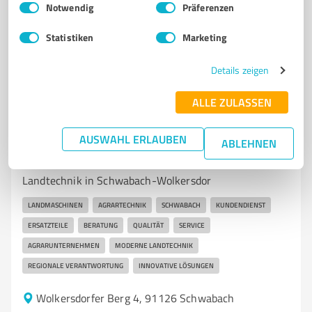
faseroptik-henning.de/
Notwendig
Präferenzen
Statistiken
Marketing
4,00 / 5,00
26
Bewertungen
(1 Quelle)
Details zeigen
ALLE ZULASSEN
7
Beratung
AUSWAHL ERLAUBEN
GÖTZ Landmaschinen
ABLEHNEN
GÖTZ Landmaschinen – Ihr Partner für moderne
Landtechnik in Schwabach-Wolkersdor
LANDMASCHINEN
AGRARTECHNIK
SCHWABACH
KUNDENDIENST
ERSATZTEILE
BERATUNG
QUALITÄT
SERVICE
AGRARUNTERNEHMEN
MODERNE LANDTECHNIK
REGIONALE VERANTWORTUNG
INNOVATIVE LÖSUNGEN
Wolkersdorfer Berg 4, 91126 Schwabach