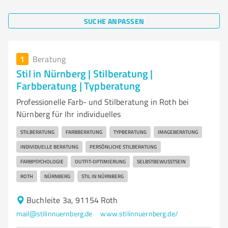
SUCHE ANPASSEN
1
Beratung
Stil in Nürnberg | Stilberatung |
Farbberatung | Typberatung
Professionelle Farb- und Stilberatung in Roth bei
Nürnberg für Ihr individuelles
STILBERATUNG
FARBBERATUNG
TYPBERATUNG
IMAGEBERATUNG
INDIVIDUELLE BERATUNG
PERSÖNLICHE STILBERATUNG
FARBPSYCHOLOGIE
OUTFIT-OPTIMIERUNG
SELBSTBEWUSSTSEIN
ROTH
NÜRNBERG
STIL IN NÜRNBERG
Buchleite 3a, 91154 Roth
mail@stilinnuernberg.de
www.stilinnuernberg.de/