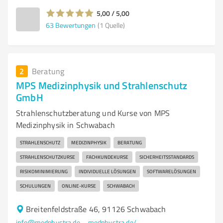
5,00 / 5,00
63
Bewertungen
(1 Quelle)
2
Beratung
MPS Medizinphysik und Strahlenschutz
GmbH
Strahlenschutzberatung und Kurse von MPS
Medizinphysik in Schwabach
STRAHLENSCHUTZ
MEDIZINPHYSIK
BERATUNG
STRAHLENSCHUTZKURSE
FACHKUNDEKURSE
SICHERHEITSSTANDARDS
RISIKOMINIMIERUNG
INDIVIDUELLE LÖSUNGEN
SOFTWARELÖSUNGEN
SCHULUNGEN
ONLINE-KURSE
SCHWABACH
Breitenfeldstraße 46, 91126 Schwabach
info@medphystra.de
medphystra.de/