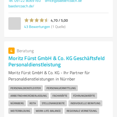
Tel. 09122 8069160
office@baedercoach.de
baedercoach.de/
4,70 / 5,00
43
Bewertungen
(1 Quelle)
4
Beratung
Moritz Fürst GmbH & Co. KG Geschäftsfeld
Personaldienstleistung
Moritz Fürst GmbH & Co. KG - Ihr Partner für
Personaldienstleistungen in Nürnber
PERSONALDIENSTLEISTER
PERSONALVERMITTLUNG
ARBEITNEHMERÜBERLASSUNG
FACHKRÄFTE
FÜHRUNGSKRÄFTE
NÜRNBERG
ROTH
STELLENANGEBOTE
INDIVIDUELLE BERATUNG
WEITERBILDUNG
WORK-LIFE-BALANCE
REGIONALE VERNETZUNG.