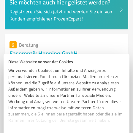
Sie möchten auch hier gelistet werden?
Registrieren Sie sich jetzt und werden Sie ein von
Kunden empfohlener ProvenExpert!
6
Beratung
Faseroptik Henning GmbH
Diese Webseite verwendet Cookies
Faseroptik Henning GmbH - Experten für Lichtquellen
und Messtechniklösungen
Wir verwenden Cookies, um Inhalte und Anzeigen zu
personalisieren, Funktionen für soziale Medien anbieten zu
FASEROPTIK
MESSTECHNIK
LICHTQUELLEN
SENSOREN
können und die Zugriffe auf unsere Website zu analysieren.
Außerdem geben wir Informationen zu Ihrer Verwendung
INDUSTRIELLE BILDVERARBEITUNG
BERATUNG
PROTOTYPENBAU
unserer Website an unsere Partner für soziale Medien,
QUALITÄT
MASSGESCHNEIDERTE LÖSUNGEN
TELEKOMMUNIKATION
Werbung und Analysen weiter. Unsere Partner führen diese
MEDIZINTECHNIK
INNOVATIVE KONZEPTE
Informationen möglicherweise mit weiteren Daten
zusammen, die Sie ihnen bereitgestellt haben oder die sie im
Neumarkter Str. 29, 90584 Allersberg
Rahmen Ihrer Nutzung der Dienste gesammelt haben.
Tel. 09176 580
info@faseroptik-henning.de
Einwilligungsauswahl
Impressum
|
Datenschutzbestimmungen