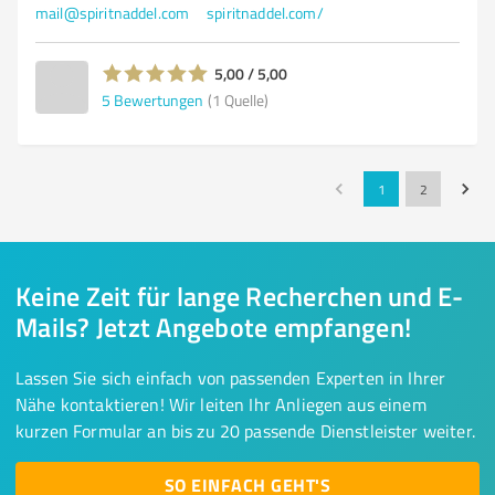
mail@spiritnaddel.com
spiritnaddel.com/
5,00 / 5,00
5
Bewertungen
(1 Quelle)
1
2
Keine Zeit für lange Recherchen und E-
Mails? Jetzt Angebote empfangen!
Lassen Sie sich einfach von passenden Experten in Ihrer
Nähe kontaktieren! Wir leiten Ihr Anliegen aus einem
kurzen Formular an bis zu 20 passende Dienstleister weiter.
SO EINFACH GEHT'S