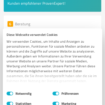
Kunden empfohlener ProvenExpert!
6
Beratung
e-regio GmbH & Co. KG - Standort Kall
Diese Webseite verwendet Cookies
e-regio GmbH & Co. KG - Ihr Ökoenergieanbieter in
Wir verwenden Cookies, um Inhalte und Anzeigen zu
Kall für eine nachhaltige Zuku
personalisieren, Funktionen für soziale Medien anbieten zu
können und die Zugriffe auf unsere Website zu analysieren.
ÖKOENERGIEANBIETER
ERNEUERBARE ENERGIEN
ELEKTROMOBILITÄT
Außerdem geben wir Informationen zu Ihrer Verwendung
SOLARSTROM
BIOGAS
HEIZSTROM
unserer Website an unsere Partner für soziale Medien,
REGIONALE ENERGIEVERSORGUNG
ENERGIEWENDE
Werbung und Analysen weiter. Unsere Partner führen diese
Informationen möglicherweise mit weiteren Daten
NACHHALTIGE LÖSUNGEN
INTELLIGENTE NETZE
KLIMANEUTRALITÄT
zusammen, die Sie ihnen bereitgestellt haben oder die sie im
ENERGIEZUKUNFT
Rahmen Ihrer Nutzung der Dienste gesammelt haben.
Hindenburgstraße 13, 53925 Kall
Einwilligungsauswahl
Impressum
|
Datenschutzbestimmungen
Notwendig
Präferenzen
info@e-regio.de
www.e-regio.de/
Statistiken
Marketing