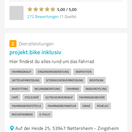
5,00 / 5,00
272
Bewertungen
(1 Quelle)
2
Dienstleistungen
projekt.bike inklusiv
Hier findest du alles rund um das Fahrrad
FAHRRADKAUF
ERGONOMIEBERATUNG
INSPEKTION
SATTELVERMESSUNG
SITZKNOCHENVERMESSUNG
BODYSCAN
BIKEFITTING
NEURADBERATUNG
FAHRRAD
INDOORCYCLING
CAFÉ
CYCLECAFÉ
GUTSCHEINVERKAUF
FAHRRADZUBEHÖR
FAHRRADERSATZTEILE
FAHRRADREPARATUR
EBIKE
PEDELEC
MOUNTAINBIKE
E-FULLY
Auf der Heide 25, 53947 Nettersheim - Zingsheim