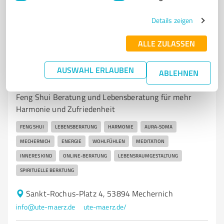
3,70 / 5,00
Details zeigen
50
Bewertungen
(1 Quelle)
ALLE ZULASSEN
7
Beratung
AUSWAHL ERLAUBEN
ABLEHNEN
Ute März Mechernich
Feng Shui Beratung und Lebensberatung für mehr
Harmonie und Zufriedenheit
FENG SHUI
LEBENSBERATUNG
HARMONIE
AURA-SOMA
MECHERNICH
ENERGIE
WOHLFÜHLEN
MEDITATION
INNERES KIND
ONLINE-BERATUNG
LEBENSRAUMGESTALTUNG
SPIRITUELLE BERATUNG
Sankt-Rochus-Platz 4, 53894 Mechernich
info@ute-maerz.de
ute-maerz.de/