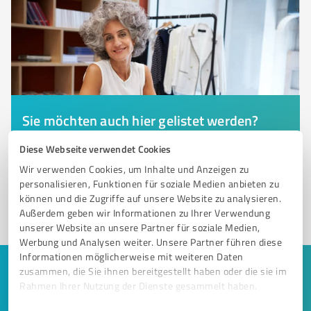
Sie möchten auch hier gelistet werden?
Registrieren Sie sich jetzt und werden Sie ein von
Diese Webseite verwendet Cookies
Kunden empfohlener ProvenExpert!
Wir verwenden Cookies, um Inhalte und Anzeigen zu
personalisieren, Funktionen für soziale Medien anbieten zu
können und die Zugriffe auf unsere Website zu analysieren.
1
Außerdem geben wir Informationen zu Ihrer Verwendung
unserer Website an unsere Partner für soziale Medien,
Werbung und Analysen weiter. Unsere Partner führen diese
Informationen möglicherweise mit weiteren Daten
zusammen, die Sie ihnen bereitgestellt haben oder die sie im
Keine Zeit für lange Recherchen und E-
Rahmen Ihrer Nutzung der Dienste gesammelt haben.
Mails? Jetzt Angebote empfangen!