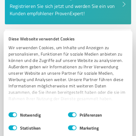
Registrieren Sie sich jetzt und werden Sie ein von
Kunden empfohlener ProvenExpert!
Diese Webseite verwendet Cookies
6
Beratung
eiKo-Kramer GmbH - Ingenieurbüro für
Wir verwenden Cookies, um Inhalte und Anzeigen zu
personalisieren, Funktionen für soziale Medien anbieten zu
Elektrofachplanungen
können und die Zugriffe auf unsere Website zu analysieren.
eiKo-Kramer GmbH – Ingenieurbüro für moderne
Außerdem geben wir Informationen zu Ihrer Verwendung
elektrotechnische Fachplanungen
unserer Website an unsere Partner für soziale Medien,
Werbung und Analysen weiter. Unsere Partner führen diese
ELEKTROTECHNISCHE GEBÄUDESYSTEME
FACHPLANUNG
BERATUNG
Informationen möglicherweise mit weiteren Daten
zusammen, die Sie ihnen bereitgestellt haben oder die sie im
KONZEPTENTWICKLUNG
ELEKTROTECHNIK
Rahmen Ihrer Nutzung der Dienste gesammelt haben.
Am Kreishaus 10, 59872 Meschede
Einwilligungsauswahl
Impressum
|
Datenschutzbestimmungen
Notwendig
Präferenzen
Tel. 0291 95285330
mail@eiko-kramer.de
www.eiko-kramer.de/
Statistiken
Marketing