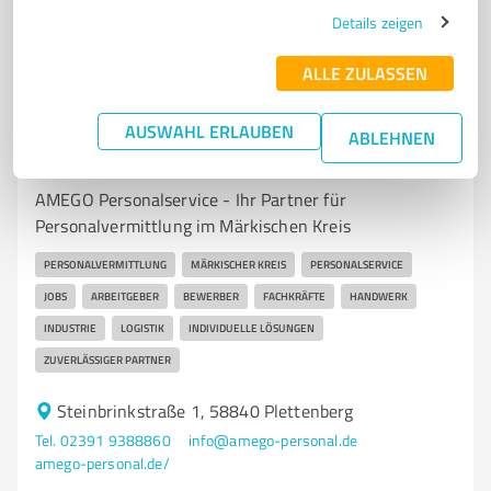
5,00 / 5,00
Details zeigen
4
Bewertungen
(1 Quelle)
ALLE ZULASSEN
AUSWAHL ERLAUBEN
7
Beratung
ABLEHNEN
AMEGO Personalservice GmbH
AMEGO Personalservice - Ihr Partner für
Personalvermittlung im Märkischen Kreis
PERSONALVERMITTLUNG
MÄRKISCHER KREIS
PERSONALSERVICE
JOBS
ARBEITGEBER
BEWERBER
FACHKRÄFTE
HANDWERK
INDUSTRIE
LOGISTIK
INDIVIDUELLE LÖSUNGEN
ZUVERLÄSSIGER PARTNER
Steinbrinkstraße 1, 58840 Plettenberg
Tel. 02391 9388860
info@amego-personal.de
amego-personal.de/