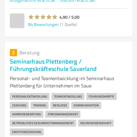
info@martins-kracht.de
martins-kracht.de/
4,90 / 5,00
84
Bewertungen
(1 Quelle)
3
Beratung
Seminarhaus Plettenberg /
Führungskräfteschule Sauerland
Personal- und Teamentwicklung im Seminarhaus
Plettenberg für Unternehmen im Saue
PERSONALENTWICKLUNG
TEAMENTWICKLUNG
FÜHRUNGSKRÄFTE
COACHING
TRAINING
RESILIENZ
KOMMUNIKATION
KARRIEREBERATUNG
STRESSMANAGEMENT
BETRIEBLICHES GESUNDHEITSMANAGEMENT
NEUROWISSENSCHAFT
EMOTIONSCOACHING