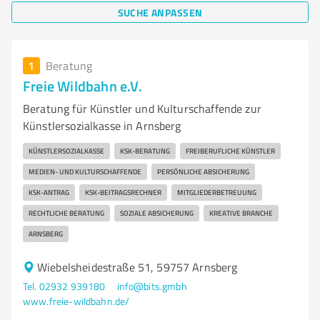
SUCHE ANPASSEN
1
Beratung
Freie Wildbahn e.V.
Beratung für Künstler und Kulturschaffende zur
Künstlersozialkasse in Arnsberg
KÜNSTLERSOZIALKASSE
KSK-BERATUNG
FREIBERUFLICHE KÜNSTLER
MEDIEN- UND KULTURSCHAFFENDE
PERSÖNLICHE ABSICHERUNG
KSK-ANTRAG
KSK-BEITRAGSRECHNER
MITGLIEDERBETREUUNG
RECHTLICHE BERATUNG
SOZIALE ABSICHERUNG
KREATIVE BRANCHE
ARNSBERG
Wiebelsheidestraße 51, 59757 Arnsberg
Tel. 02932 939180
info@bits.gmbh
www.freie-wildbahn.de/