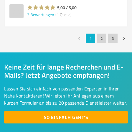
5,00 / 5,00
3
Bewertungen
(1 Quelle)
1
2
3
Keine Zeit für lange Recherchen und E-
Mails? Jetzt Angebote empfangen!
Lassen Sie sich einfach von passenden Experten in Ihrer
Nähe kontaktieren! Wir leiten Ihr Anliegen aus einem
kurzen Formular an bis zu 20 passende Dienstleister weiter.
SO EINFACH GEHT'S