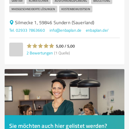
SANITÄR
KLIMATECHNIK
AUSFÜHRUNGSPLANUNG
BAULEITUNG
MASSGESCHNEIDERTE LÖSUNGEN
KOSTENBEWUSSTSEIN
Silmecke 1, 59846 Sundern (Sauerland)
Tel. 02933 7863660
info@enbaplan.de
enbaplan.de/
5,00 / 5,00
2
Bewertungen
(1 Quelle)
Sie möchten auch hier gelistet werden?