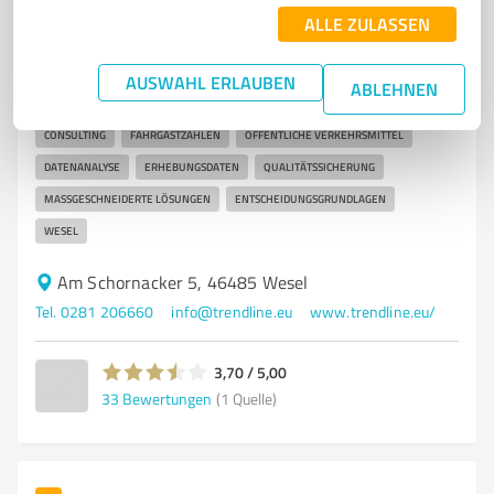
TRENDline GmbH & Co. KG
ALLE ZULASSEN
TRENDline GmbH & Co. KG - Experten für
Verkehrsanalysen und Consulting
AUSWAHL ERLAUBEN
ABLEHNEN
MARKTFORSCHUNG
VERKEHRSANALYSEN
PROJEKTMANAGEMENT
CONSULTING
FAHRGASTZAHLEN
ÖFFENTLICHE VERKEHRSMITTEL
DATENANALYSE
ERHEBUNGSDATEN
QUALITÄTSSICHERUNG
MASSGESCHNEIDERTE LÖSUNGEN
ENTSCHEIDUNGSGRUNDLAGEN
WESEL
Am Schornacker 5, 46485 Wesel
Tel. 0281 206660
info@trendline.eu
www.trendline.eu/
3,70 / 5,00
33
Bewertungen
(1 Quelle)