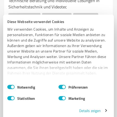
Technische Beratung und individuelle Lösungen in
Sicherheitstechnik und Videotec
TECHNISCHE BERATUNG
SICHERHEITSTECHNIK
ELEKTROTECHNIK
Diese Webseite verwendet Cookies
KOMMUNIKATIONSTECHNIK
VIDEOTECHNIK
BRANDMELDETECHNIK
Wir verwenden Cookies, um Inhalte und Anzeigen zu
INDIVIDUELLE LÖSUNGEN
TECHNISCHE INFRASTRUKTUREN
personalisieren, Funktionen für soziale Medien anbieten zu
ZERTIFIZIERUNG
KUNDENORIENTIERUNG
HÜNXE
können und die Zugriffe auf unsere Website zu analysieren.
Außerdem geben wir Informationen zu Ihrer Verwendung
GESAMTLÖSUNGEN
unserer Website an unsere Partner für soziale Medien,
Werbung und Analysen weiter. Unsere Partner führen diese
Bannemer Feld 15, 46569 Hünxe
Informationen möglicherweise mit weiteren Daten
office@datel-solutions.de
www.datel-solutions.de/
zusammen, die Sie ihnen bereitgestellt haben oder die sie im
Rahmen Ihrer Nutzung der Dienste gesammelt haben.
5,00 / 5,00
Einwilligungsauswahl
Impressum
|
Datenschutzbestimmungen
4
Bewertungen
(1 Quelle)
Notwendig
Präferenzen
Statistiken
Marketing
7
Beratung
Details zeigen