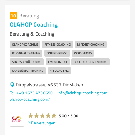
10
Beratung
OLAHOP Coaching
Beratung & Coaching
OLAHOP COACHING
FITNESS-COACHING
MINDSET-COACHING
PERSONAL TRAINING
ONLINE-KURSE
WORKSHOPS
STRESSBEWÄLTIGUNG
EMBODIMENT
BECKENBODENTRAINING
GANZKÖRPERTRAINING
1:1 COACHING
Düppelstrasse, 46537 Dinslaken
Tel. +49 1573 4730550
info@olahop-coaching.com
olahop-coaching.com/
5,00 / 5,00
2
Bewertungen