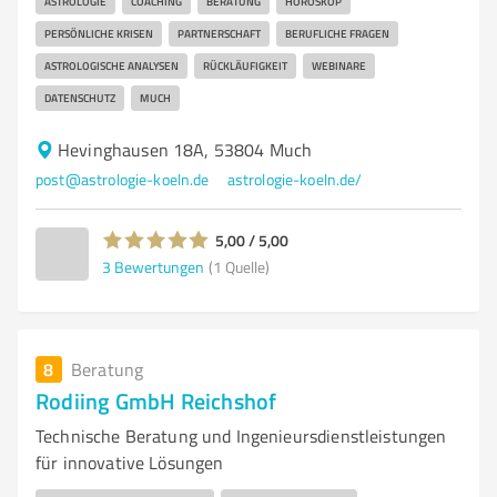
ASTROLOGIE
COACHING
BERATUNG
HOROSKOP
PERSÖNLICHE KRISEN
PARTNERSCHAFT
BERUFLICHE FRAGEN
ASTROLOGISCHE ANALYSEN
RÜCKLÄUFIGKEIT
WEBINARE
DATENSCHUTZ
MUCH
Hevinghausen 18A, 53804 Much
post@astrologie-koeln.de
astrologie-koeln.de/
5,00 / 5,00
3
Bewertungen
(1 Quelle)
8
Beratung
Rodiing GmbH Reichshof
Technische Beratung und Ingenieursdienstleistungen
für innovative Lösungen