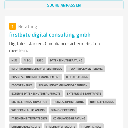
SUCHE ANPASSEN
1
Beratung
firstbyte digital consulting gmbh
Digitales stärken. Compliance sichern. Risiken
meistern.
NIS2
NIS-2
NIS 2
DATENSCHUTZBERATUNG
INFORMATIONSSICHERHEITSBERATUNG
TISAX-IMPLEMENTIERUNG
BUSINESS CONTINUITY MANAGEMENT
DIGITALISIERUNG
IT-GOVERNANCE
RISIKO- UND COMPLIANCE-LÖSUNGEN
EXTERNE DATENSCHUTZBEAUFTRAGTE
EXTERNE IS-BEAUFTRAGTE
DIGITALE TRANSFORMATION
PROZESSOPTIMIERUNG
NOTFALLPLANUNG
WIEDERANLAUFPLANUNG
DSGVO-BERATUNG
IT-SICHERHEITSSTRATEGIEN
COMPLIANCE-BERATUNG
DATENSCHUTZ-AUDITS
IT-SICHERHEITSAUDITS
IT-COMPLIANCE