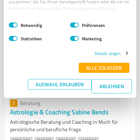
zusammen, die Sie ihnen bereitgestellt haben oder die sie im
KUNDENBINDUNG
VERKAUFSSTRATEGIEN
VORTRÄGE
TRAININGS
Rahmen Ihrer Nutzung der Dienste gesammelt haben.
HAPTIK
UMSATZSTEIGERUNG
MEDIENPRODUKTE
INDIVIDUELLE LÖSUNGEN
KÖLN
Einwilligungsauswahl
Impressum
|
Datenschutzbestimmungen
Notwendig
Präferenzen
Wellerscheid 49, 53804 Much
Statistiken
Marketing
info@haptische-verkaufshilfen.de
haptische-verkaufshilfen.de/
Details zeigen
5,00 / 5,00
ALLE ZULASSEN
21
Bewertungen
(1 Quelle)
AUSWAHL ERLAUBEN
ABLEHNEN
7
Beratung
Astrologie & Coaching Sabine Bends
Astrologische Beratung und Coaching in Much für
persönliche und berufliche Frage