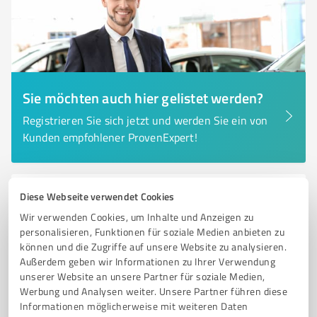
Sie möchten auch hier gelistet werden?
Registrieren Sie sich jetzt und werden Sie ein von
Kunden empfohlener ProvenExpert!
Diese Webseite verwendet Cookies
6
Beratung
Karl Werner Schmitz | Haptische
Wir verwenden Cookies, um Inhalte und Anzeigen zu
personalisieren, Funktionen für soziale Medien anbieten zu
Verkaufshilfen e.K.
können und die Zugriffe auf unsere Website zu analysieren.
Haptische Verkaufshilfen für erfolgreiche
Außerdem geben wir Informationen zu Ihrer Verwendung
Vertriebsstrategien in Köln
unserer Website an unsere Partner für soziale Medien,
Werbung und Analysen weiter. Unsere Partner führen diese
HAPTISCHE VERKAUFSHILFEN
MARKETINGBERATER
VERTRIEB
Informationen möglicherweise mit weiteren Daten