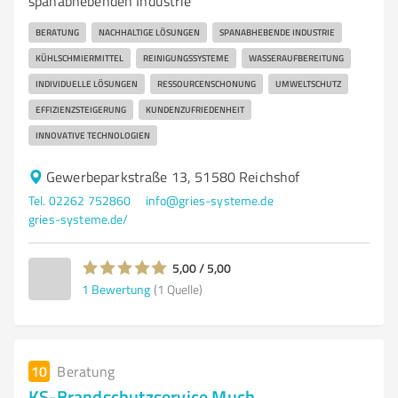
spanabhebenden Industrie
BERATUNG
NACHHALTIGE LÖSUNGEN
SPANABHEBENDE INDUSTRIE
KÜHLSCHMIERMITTEL
REINIGUNGSSYSTEME
WASSERAUFBEREITUNG
INDIVIDUELLE LÖSUNGEN
RESSOURCENSCHONUNG
UMWELTSCHUTZ
EFFIZIENZSTEIGERUNG
KUNDENZUFRIEDENHEIT
INNOVATIVE TECHNOLOGIEN
Gewerbeparkstraße 13, 51580 Reichshof
Tel. 02262 752860
info@gries-systeme.de
gries-systeme.de/
5,00 / 5,00
1
Bewertung
(1 Quelle)
10
Beratung
KS-Brandschutzservice Much