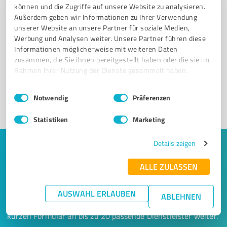
können und die Zugriffe auf unsere Website zu analysieren.
Außerdem geben wir Informationen zu Ihrer Verwendung
unserer Website an unsere Partner für soziale Medien,
Sie möchten auch hier gelistet werden?
Werbung und Analysen weiter. Unsere Partner führen diese
Informationen möglicherweise mit weiteren Daten
Registrieren Sie sich jetzt und werden Sie ein von
zusammen, die Sie ihnen bereitgestellt haben oder die sie im
Kunden empfohlener ProvenExpert!
Rahmen Ihrer Nutzung der Dienste gesammelt haben.
Einwilligungsauswahl
Impressum
|
Datenschutzbestimmungen
Notwendig
Präferenzen
1
Statistiken
Marketing
Details zeigen
Keine Zeit für lange Recherchen und E-
Mails? Jetzt Angebote empfangen!
ALLE ZULASSEN
Lassen Sie sich einfach von passenden Experten in Ihrer
AUSWAHL ERLAUBEN
ABLEHNEN
Nähe kontaktieren! Wir leiten Ihr Anliegen aus einem
kurzen Formular an bis zu 20 passende Dienstleister weiter.