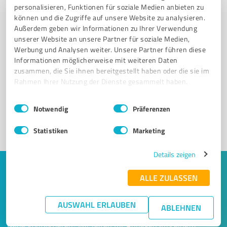
personalisieren, Funktionen für soziale Medien anbieten zu
können und die Zugriffe auf unsere Website zu analysieren.
Außerdem geben wir Informationen zu Ihrer Verwendung
unserer Website an unsere Partner für soziale Medien,
Werbung und Analysen weiter. Unsere Partner führen diese
Sie möchten auch hier gelistet werden?
Informationen möglicherweise mit weiteren Daten
zusammen, die Sie ihnen bereitgestellt haben oder die sie im
Registrieren Sie sich jetzt und werden Sie ein von
Rahmen Ihrer Nutzung der Dienste gesammelt haben.
Kunden empfohlener ProvenExpert!
Einwilligungsauswahl
Impressum
|
Datenschutzbestimmungen
Notwendig
Präferenzen
1
Statistiken
Marketing
Details zeigen
Keine Zeit für lange Recherchen und E-
ALLE ZULASSEN
Mails? Jetzt Angebote empfangen!
AUSWAHL ERLAUBEN
ABLEHNEN
Lassen Sie sich einfach von passenden Experten in Ihrer
Nähe kontaktieren! Wir leiten Ihr Anliegen aus einem