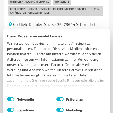
WIR BIETEN PROGRAMMIERKURSE
WORKSHOPS
FERIENCAMPS UND GEBURTSTAGSFEIERN FÜR KINDER UND JUGENDLICHE - VON
ANFÄNGER BIS FORTGESCHRITTENE.
Gottlieb-Daimler-Straße 36, 73614 Schorndorf
Tel. +49 17620969541
alexandru.vasilie@logiscool.com
Diese Webseite verwendet Cookies
www.logiscool.com/schorndorf
Wir verwenden Cookies, um Inhalte und Anzeigen zu
personalisieren, Funktionen für soziale Medien anbieten zu
0,00 / 5,00
können und die Zugriffe auf unsere Website zu analysieren.
Nicht bewertet
0
Außerdem geben wir Informationen zu Ihrer Verwendung
unserer Website an unsere Partner für soziale Medien,
Werbung und Analysen weiter. Unsere Partner führen diese
Informationen möglicherweise mit weiteren Daten
zusammen, die Sie ihnen bereitgestellt haben oder die sie im
Rahmen Ihrer Nutzung der Dienste gesammelt haben.
Einwilligungsauswahl
Impressum
|
Datenschutzbestimmungen
Notwendig
Präferenzen
Statistiken
Marketing