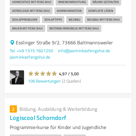
HOMEOFFICE MIT FENG SHUI
INNENEINRICHTUNG
RÄUME GESTALTEN
ASTROLOGIE MIT FENG SHUI
KOMMUNIKATION
KONFLIKTE LÖSEN
SCHLAFPROBLEME
SCHLAFTIPPS
NEUBAU
NEUBAU MIT FENG SHUI
BAUEN MIT FENG SHUI
BESTAND IMMOBILIE MIT FENG SHUI
Esslinger Straße 9/2, 73666 Baltmannsweiler
Tel. +49 1515 1601250
info@jasminkasfengshui.de
jasminkasfengshui.de
4,97 / 5,00
106
Bewertungen
(2 Quellen)
2
Bildung, Ausbildung & Weiterbildung
Logiscool Schorndorf
Programmierkurse für Kinder und Jugendliche