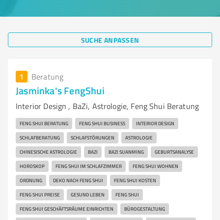
SUCHE ANPASSEN
1
Beratung
Jasminka's FengShui
Interior Design , BaZi, Astrologie, Feng Shui Beratung
FENG SHUI BERATUNG
FENG SHUI BUSINESS
INTERIOR DESIGN
SCHLAFBERATUNG
SCHLAFSTÖRUNGEN
ASTROLOGIE
CHINESISCHE ASTROLOGIE
BAZI
BAZI SUANMING
GEBURTSANALYSE
HOROSKOP
FENG SHUI IM SCHLAFZIMMER
FENG SHUI WOHNEN
ORDNUNG
DEKO NACH FENG SHUI
FENG SHUI KOSTEN
FENG SHUI PREISE
GESUND LEBEN
FENG SHUI
FENG SHUI GESCHÄFTSRÄUME EINRICHTEN
BÜROGESTALTUNG