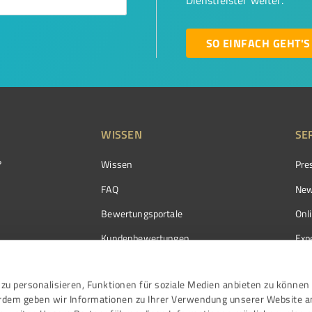
Dienstleister weiter.
SO EINFACH GEHT'S
WISSEN
SE
?
Wissen
Pre
FAQ
New
Bewertungsportale
Onl
Kundenbewertungen
Exp
Kundenzufriedenheit
Exp
zu personalisieren, Funktionen für soziale Medien anbieten zu können 
Bewertungs­richtlinien
erdem geben wir Informationen zu Ihrer Verwendung unserer Website a