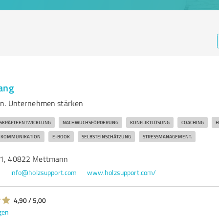
tang
n. Unternehmen stärken
SKRÄFTEENTWICKLUNG
NACHWUCHSFÖRDERUNG
KONFLIKTLÖSUNG
COACHING
H
KOMMUNIKATION
E-BOOK
SELBSTEINSCHÄTZUNG
STRESSMANAGEMENT.
 51, 40822 Mettmann
3
info@holzsupport.com
www.holzsupport.com/
4,90 / 5,00
gen