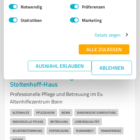
Einwilligungsauswahl
Impressum
|
Datenschutzbestimmungen
Notwendig
Präferenzen
Tel. 02244 9035810
info@save-pflegedienst.de
save-pflegedienst.de/
Statistiken
Marketing
5,00 / 5,00
Details zeigen
4
Bewertungen
(1 Quelle)
ALLE ZULASSEN
AUSWAHL ERLAUBEN
ABLEHNEN
7
Betreuungs- & Pflegeeinrichtungen
Ev. Altenhilfezentrum gGmbH, Ernst-
Stoltenhoff-Haus
Professionelle Pflege und Betreuung im Ev.
Altenhilfezentrum Bonn
ALTENHILFE
PFLEGEHEIM
BONN
DIAKONISCHE EINRICHTUNG
INDIVIDUELLE PFLEGE
BETREUUNG
LEBENSQUALITÄT
SELBSTBESTIMMUNG
FORTBILDUNG
TEAMARBEIT
TRANSPARENZ
WÜRDE