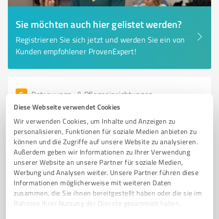
Sie möchten auch hier gelistet werden?
Registrieren Sie sich jetzt und werden Sie ein von
Kunden empfohlener ProvenExpert!
6
Betreuungs- & Pflegeeinrichtungen
Save Ambulant- und Intensivpflege GmbH
Diese Webseite verwendet Cookies
Wir verwenden Cookies, um Inhalte und Anzeigen zu
Professionelle ambulante Intensivpflege in Bad Honnef
personalisieren, Funktionen für soziale Medien anbieten zu
für besondere Bedürfnisse
können und die Zugriffe auf unsere Website zu analysieren.
Außerdem geben wir Informationen zu Ihrer Verwendung
AMBULANTE PFLEGE
INTENSIVPFLEGE
PFLEGEBEDÜRFTIGE
unserer Website an unsere Partner für soziale Medien,
BAD HONNEF
PFLEGEEINRICHTUNGEN
INDIVIDUELLE BETREUUNG
Werbung und Analysen weiter. Unsere Partner führen diese
FACHKRÄFTE
PALLIATIVVERSORGUNG
INTENSIVAPARTMENTS
Informationen möglicherweise mit weiteren Daten
zusammen, die Sie ihnen bereitgestellt haben oder die sie im
GESUNDHEITSEXPERTEN
SICHERHEIT
WOHLBEFINDEN
Rahmen Ihrer Nutzung der Dienste gesammelt haben.
Eduard-Rhein-Straße 6B, 53639 Königswinter