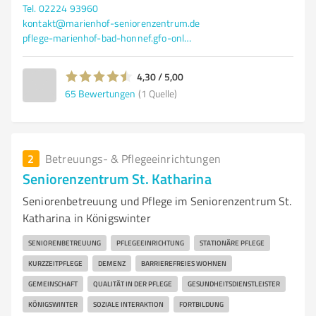
Tel. 02224 93960
kontakt@marienhof-seniorenzentrum.de
pflege-marienhof-bad-honnef.gfo-online.de/
4,30 / 5,00
65
Bewertungen
(1 Quelle)
2
Betreuungs- & Pflegeeinrichtungen
Seniorenzentrum St. Katharina
Seniorenbetreuung und Pflege im Seniorenzentrum St.
Katharina in Königswinter
SENIORENBETREUUNG
PFLEGEEINRICHTUNG
STATIONÄRE PFLEGE
KURZZEITPFLEGE
DEMENZ
BARRIEREFREIES WOHNEN
GEMEINSCHAFT
QUALITÄT IN DER PFLEGE
GESUNDHEITSDIENSTLEISTER
KÖNIGSWINTER
SOZIALE INTERAKTION
FORTBILDUNG