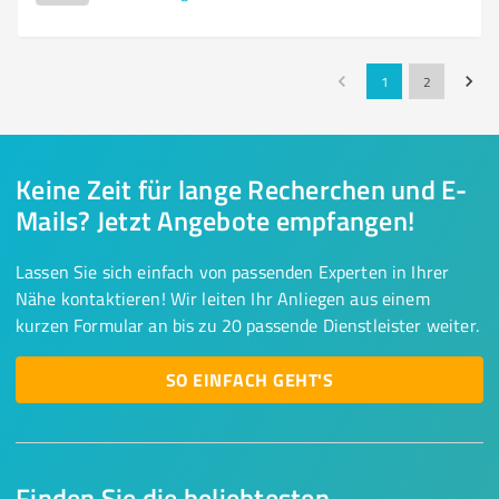
1
2
Keine Zeit für lange Recherchen und E-
Mails? Jetzt Angebote empfangen!
Lassen Sie sich einfach von passenden Experten in Ihrer
Nähe kontaktieren! Wir leiten Ihr Anliegen aus einem
kurzen Formular an bis zu 20 passende Dienstleister weiter.
SO EINFACH GEHT'S
Finden Sie die beliebtesten