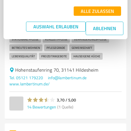
Lambertinum Seniorenwohnanlage gGmbH
ALLE ZULASSEN
Pflege und Betreuung in der Lambertinum
Seniorenwohnanlage in Hildesheim
AUSWAHL ERLAUBEN
ABLEHNEN
SENIORENHEIM
PFLEGEEINRICHTUNG
HILDESHEIM
STATIONÄRE PFLEGE
KURZZEITPFLEGE
VERHINDERUNGSPFLEGE
BETREUTES WOHNEN
PFLEGEGRADE
GEMEINSCHAFT
LEBENSQUALITÄT
FREIZEITANGEBOTE
HAUSEIGENE KÜCHE
Hohenstaufenring 70, 31141 Hildesheim
Tel. 05121 179220
info@lambertinum.de
www.lambertinum.de/
3,70 / 5,00
14
Bewertungen
(1 Quelle)