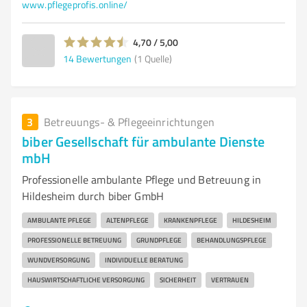
www.pflegeprofis.online/
4,70 / 5,00
14
Bewertungen
(1 Quelle)
3
Betreuungs- & Pflegeeinrichtungen
biber Gesellschaft für ambulante Dienste
mbH
Professionelle ambulante Pflege und Betreuung in
Hildesheim durch biber GmbH
AMBULANTE PFLEGE
ALTENPFLEGE
KRANKENPFLEGE
HILDESHEIM
PROFESSIONELLE BETREUUNG
GRUNDPFLEGE
BEHANDLUNGSPFLEGE
WUNDVERSORGUNG
INDIVIDUELLE BERATUNG
HAUSWIRTSCHAFTLICHE VERSORGUNG
SICHERHEIT
VERTRAUEN