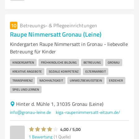
10
Betreuungs- & Pflegeeinrichtungen
Raupe Nimmersatt Gronau (Leine)
Kindergarten Raupe Nimmersatt in Gronau - liebevolle
Betreuung für Kinder
KINDERGARTEN
FRÜHKINDLICHE BILDUNG
BETREUUNG
GRONAU
KREATIVE ANGEBOTE
SOZIALE KOMPETENZ
ELTERNARBEIT
TRANSPARENZ
NACHHALTIGKEIT
UMWELTBEWUSSTSEIN
ERZIEHER
SPIEL UND LERNEN
Hinter d. Mühle 1, 31035 Gronau (Leine)
info@gronau-leine.de
kiga-raupenimmersatt-eitzum.de/
4,00 / 5,00
1
Bewertung
(1 Quelle)