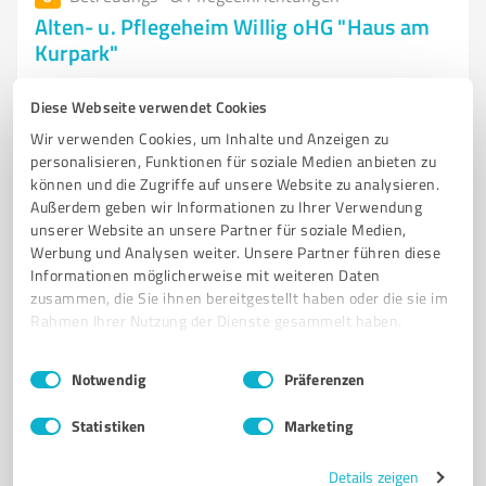
Alten- u. Pflegeheim Willig oHG "Haus am
Kurpark"
Alten- und Pflegeheim Willig oHG „Haus am Kurpark“
Diese Webseite verwendet Cookies
– Pflege mit hoher Qualität
Wir verwenden Cookies, um Inhalte und Anzeigen zu
ALTENHEIM
PFLEGEHEIM
AMBULANTE PFLEGE
PFLEGELEISTUNGEN
personalisieren, Funktionen für soziale Medien anbieten zu
können und die Zugriffe auf unsere Website zu analysieren.
BAD SALZDETFURTH
Außerdem geben wir Informationen zu Ihrer Verwendung
unserer Website an unsere Partner für soziale Medien,
Salinenstraße 31, 31162 Bad Salzdetfurth
Werbung und Analysen weiter. Unsere Partner führen diese
Tel. 05063 90860
info@pflegeteam-willig.de
Informationen möglicherweise mit weiteren Daten
www.altenpflegeheim-willig.de/
zusammen, die Sie ihnen bereitgestellt haben oder die sie im
Rahmen Ihrer Nutzung der Dienste gesammelt haben.
5,00 / 5,00
Einwilligungsauswahl
Impressum
|
Datenschutzbestimmungen
7
Bewertungen
(1 Quelle)
Notwendig
Präferenzen
Statistiken
Marketing
7
Betreuungs- & Pflegeeinrichtungen
Details zeigen