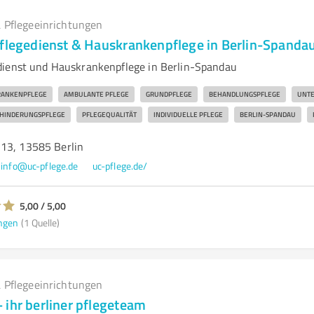
 Pflegeeinrichtungen
Pflegedienst & Hauskrankenpflege in Berlin-Spanda
dienst und Hauskrankenpflege in Berlin-Spandau
ANKENPFLEGE
AMBULANTE PFLEGE
GRUNDPFLEGE
BEHANDLUNGS­PFLEGE
UNTE
HINDERUNGSPFLEGE
PFLEGEQUALITÄT
INDIVIDUELLE PFLEGE
BERLIN-SPANDAU
13, 13585 Berlin
info@uc-pflege.de
uc-pflege.de/
5,00 / 5,00
ngen
(1 Quelle)
 Pflegeeinrichtungen
 ihr berliner pflegeteam