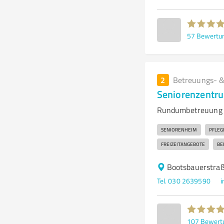
57
Bewertu
2
Betreuungs- &
Seniorenzentr
Rundumbetreuung u
SENIORENHEIM
PFLEG
FREIZEITANGEBOTE
BE
Bootsbauerstraß
Tel. 030 2639590
i
107
Bewert