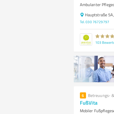
Ambulanter Pfleged
Hauptstraße 5A,
Tel. 030 76729797
103
Bewert
6
Betreuungs- &
FußVita
Mobiler Fußpfleges