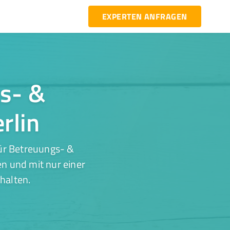
EXPERTEN ANFRAGEN
gs- &
rlin
ür Betreuungs- &
en und mit nur einer
halten.