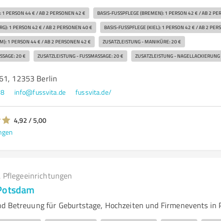
 1 PERSON 44 € / AB 2 PERSONEN 42 €
BASIS-FUSSPFLEGE (BREMEN): 1 PERSON 42 € / AB 2 PER
): 1 PERSON 42 € / AB 2 PERSONEN 40 €
BASIS-FUSSPFLEGE (KIEL): 1 PERSON 42 € / AB 2 PERS
): 1 PERSON 44 € / AB 2 PERSONEN 42 €
ZUSATZLEISTUNG - MANIKÜRE: 20 €
SAGE: 20 €
ZUSATZLEISTUNG - FUSSMASSAGE: 20 €
ZUSATZLEISTUNG - NAGELLACKIERUNG (
61, 12353 Berlin
08
info@fussvita.de
fussvita.de/
4,92 / 5,00
ngen
 Pflegeeinrichtungen
 Potsdam
d Betreuung für Geburtstage, Hochzeiten und Firmenevents in 