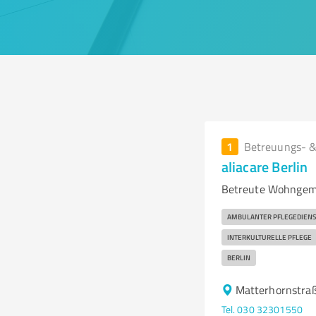
1
Betreuungs- &
aliacare Berlin
Betreute Wohngemei
AMBULANTER PFLEGEDIENS
INTERKULTURELLE PFLEGE
BERLIN
Matterhornstraß
Tel. 030 32301550