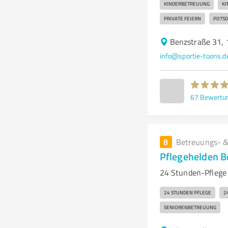
KINDERBETREUUNG
KI
PRIVATE FEIERN
POTS
Benzstraße 31,
info@sportie-toons.d
67
Bewertu
8
Betreuungs- &
Pflegehelden B
24 Stunden-Pflege
24 STUNDEN PFLEGE
2
SENIORENBETREUUNG