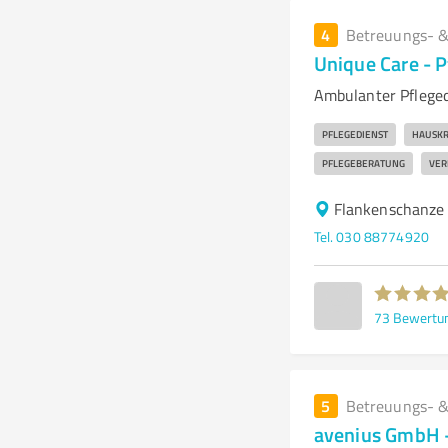
4
Betreuungs- &
Unique Care - 
Ambulanter Pflege
PFLEGEDIENST
HAUSKR
PFLEGEBERATUNG
VER
Flankenschanze 
Tel. 030 88774920
73
Bewertu
5
Betreuungs- &
avenius GmbH -