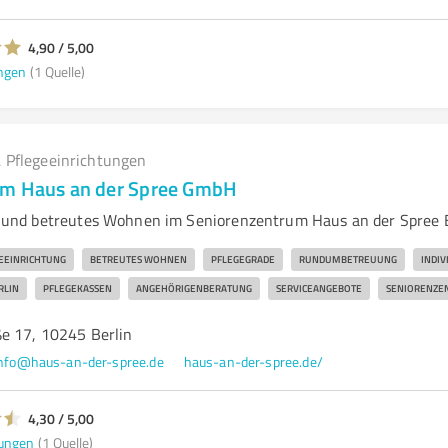
4,90 / 5,00
ngen
(1 Quelle)
 Pflegeeinrichtungen
um Haus an der Spree GmbH
nd betreutes Wohnen im Seniorenzentrum Haus an der Spree B
EEINRICHTUNG
BETREUTES WOHNEN
PFLEGEGRADE
RUNDUMBETREUUNG
INDIV
RLIN
PFLEGEKASSEN
ANGEHÖRIGENBERATUNG
SERVICEANGEBOTE
SENIORENZE
e 17, 10245 Berlin
nfo@haus-an-der-spree.de
haus-an-der-spree.de/
4,30 / 5,00
ungen
(1 Quelle)