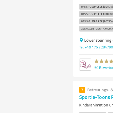
BASIS-FUSSPFLEGE (BERLIN):
BASIS-FUSSPFLEGE (HAMBURG
BASIS-FUSSPFLEGE (POTSDAM
ZUSATZLEISTUNG - HANDMAS
Löwensteinring 
Tel. +49 176 228479
50
Bewertu
7
Betreuungs- &
Sportie-Toons
Kinderanimation un