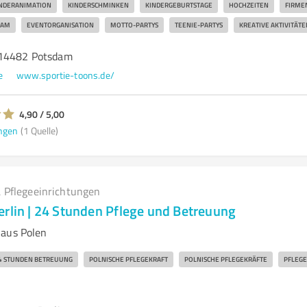
NDERANIMATION
KINDERSCHMINKEN
KINDERGEBURTSTAGE
HOCHZEITEN
FIRME
DAM
EVENTORGANISATION
MOTTO-PARTYS
TEENIE-PARTYS
KREATIVE AKTIVITÄTE
 14482 Potsdam
e
www.sportie-toons.de/
4,90 / 5,00
ngen
(1 Quelle)
 Pflegeeinrichtungen
erlin | 24 Stunden Pflege und Betreuung
 aus Polen
4 STUNDEN BETREUUNG
POLNISCHE PFLEGEKRAFT
POLNISCHE PFLEGEKRÄFTE
PFLEGE