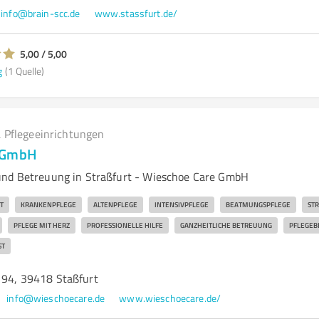
info@brain-scc.de
www.stassfurt.de/
5,00 / 5,00
g
(1 Quelle)
 Pflegeeinrichtungen
e GmbH
und Betreuung in Straßfurt - Wieschoe Care GmbH
T
KRANKENPFLEGE
ALTENPFLEGE
INTENSIVPFLEGE
BEATMUNGSPFLEGE
STR
PFLEGE MIT HERZ
PROFESSIONELLE HILFE
GANZHEITLICHE BETREUUNG
PFLEGEB
ST
. 94, 39418 Staßfurt
info@wieschoecare.de
www.wieschoecare.de/