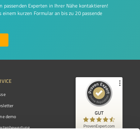
on passenden Experten in Ihrer Nähe kontaktieren!
us einem kurzen Formular an bis zu 20 passende
RVICE
sse
Kundenbewertungen und Erfahrungen zu
ProvenExpert.com
sletter
GUT
%
97
GUT
ine demo
Empfehlungen auf
ProvenExpert.com
ProvenExpert.com
5,00
/
4,42
ertenbewertung
7.103
ertenverzeichnis
Kundenbewertungen