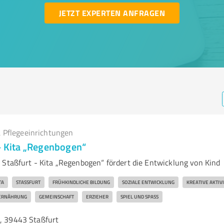
JETZT EXPERTEN ANFRAGEN
 Pflegeeinrichtungen
 - Kita „Regenbogen“
 Staßfurt - Kita „Regenbogen“ fördert die Entwicklung von Kind
TA
STASSFURT
FRÜHKINDLICHE BILDUNG
SOZIALE ENTWICKLUNG
KREATIVE AKTIV
ERNÄHRUNG
GEMEINSCHAFT
ERZIEHER
SPIEL UND SPASS
3, 39443 Staßfurt