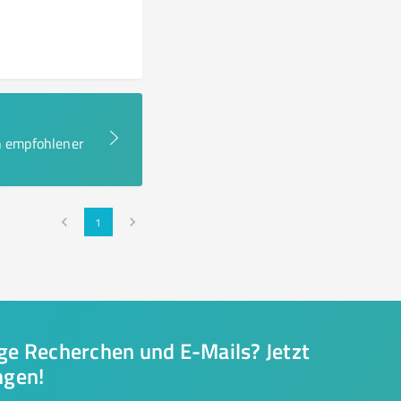
en empfohlener
1
nge Recherchen und E-Mails? Jetzt
ngen!