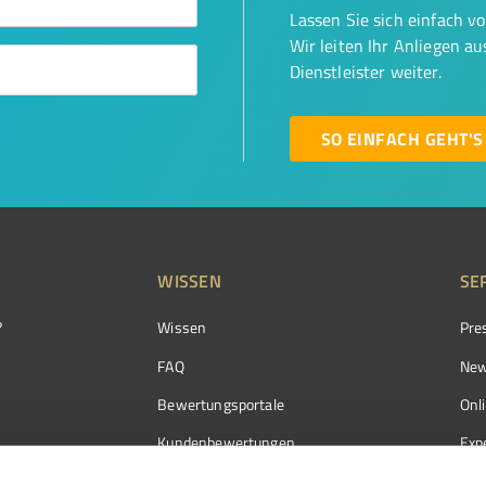
Lassen Sie sich einfach v
Wir leiten Ihr Anliegen a
Dienstleister weiter.
SO EINFACH GEHT'S
WISSEN
SE
?
Wissen
Pre
FAQ
New
Bewertungsportale
Onl
Kundenbewertungen
Exp
Kundenzufriedenheit
Exp