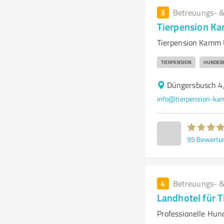
3
Betreuungs- &
Tierpension K
Tierpension Kamm 
TIERPENSION
HUNDEB
Düngersbusch 4
info@tierpension-ka
95
Bewertu
4
Betreuungs- &
Landhotel für T
Professionelle Hun