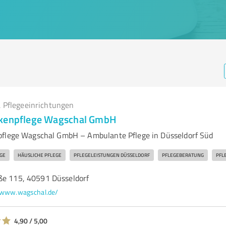
 Pflegeeinrichtungen
nkenpflege Wagschal GmbH
pflege Wagschal GmbH – Ambulante Pflege in Düsseldorf Süd
GE
HÄUSLICHE PFLEGE
PFLEGELEISTUNGEN DÜSSELDORF
PFLEGEBERATUNG
PFL
ße 115, 40591 Düsseldorf
www.wagschal.de/
4,90 / 5,00