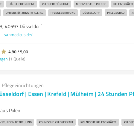
T
HÄUSLICHE PFLEGE
PFLEGEBEDÜRFTIGE
MEDIZINISCHE PFLEGE
PFLEGEKRÄFTE
UNTERSTÜTZUNG IM ALLTAG
PFLEGEBERATUNG
DÜSSELDORF
PFLEGEGRAD
A
 3, 40597 Düsseldorf
sanmedicus.de/
4,80 / 5,00
ngen
(1 Quelle)
 Pflegeeinrichtungen
sseldorf | Essen | Krefeld | Mülheim | 24 Stunden P
 aus Polen
4 STUNDEN BETREUUNG
POLNISCHE PFLEGEKRAFT
POLNISCHE PFLEGEKRÄFTE
PFLEGE