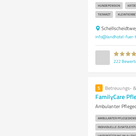
HUNDEPENSION
KATZ
TIERARZT
KLEINTIERB
Schellscheidtwe
info@landhotel-fuer-t
222
Bewert
5
Betreuungs- &
FamilyCare Pfl
Ambulanter Pfleged
AMBULANTER PFLEGEDIENS
INDIVIDUELLE ZUSATZLEIS
UNTERSTÜTZUNG IM ALLTAG