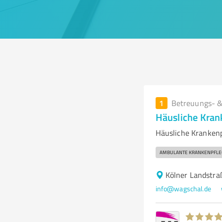
1
Betreuungs- &
Häusliche Kra
Häusliche Kranken
AMBULANTE KRANKENPFLE
Kölner Landstra
info@wagschal.de