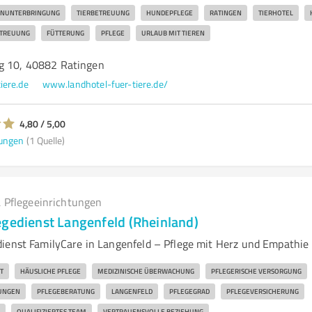
ENUNTERBRINGUNG
TIERBETREUUNG
HUNDEPFLEGE
RATINGEN
TIERHOTEL
ETREUUNG
FÜTTERUNG
PFLEGE
URLAUB MIT TIEREN
g 10, 40882 Ratingen
iere.de
www.landhotel-fuer-tiere.de/
4,80 / 5,00
ungen
(1 Quelle)
 Pflegeeinrichtungen
egedienst Langenfeld (Rheinland)
ienst FamilyCare in Langenfeld – Pflege mit Herz und Empathie
T
HÄUSLICHE PFLEGE
MEDIZINISCHE ÜBERWACHUNG
PFLEGERISCHE VERSORGUNG
TUNGEN
PFLEGEBERATUNG
LANGENFELD
PFLEGEGRAD
PFLEGEVERSICHERUNG
QUALIFIZIERTES TEAM
VERTRAUENSVOLLE BEZIEHUNG