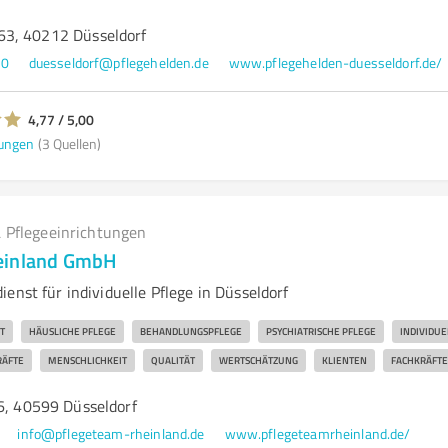
63, 40212 Düsseldorf
50
duesseldorf@pflegehelden.de
www.pflegehelden-duesseldorf.de/
4,77 / 5,00
ungen
(3 Quellen)
 Pflegeeinrichtungen
einland GmbH
enst für individuelle Pflege in Düsseldorf
T
HÄUSLICHE PFLEGE
BEHANDLUNGSPFLEGE
PSYCHIATRISCHE PFLEGE
INDIVIDU
RÄFTE
MENSCHLICHKEIT
QUALITÄT
WERTSCHÄTZUNG
KLIENTEN
FACHKRÄFTE
26, 40599 Düsseldorf
info@pflegeteam-rheinland.de
www.pflegeteamrheinland.de/