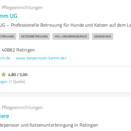
 Pflegeeinrichtungen
amm UG
UG – Professionelle Betreuung für Hunde und Katzen auf dem L
ETREUUNG
KATZENBETREUUNG
HOL- UND BRINGSERVICE
GASSIGEHEN
, 40882 Ratingen
mm.de
www.tierpension-kamm.de/
4,80 / 5,00
ngen
(1 Quelle)
 Pflegeeinrichtungen
iere
depension und Katzenunterbringung in Ratingen