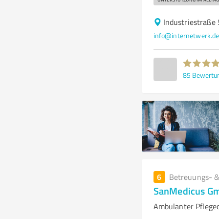
Industriestraße
info@internetwerk.d
85
Bewertu
6
Betreuungs- &
SanMedicus Gm
Ambulanter Pfleged