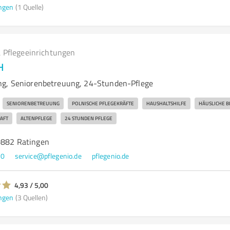
ngen
(1 Quelle)
 Pflegeeinrichtungen
H
ng, Seniorenbetreuung, 24-Stunden-Pflege
SENIORENBETREUUNG
POLNISCHE PFLEGEKRÄFTE
HAUSHALTSHILFE
HÄUSLICHE 
AFT
ALTENPFLEGE
24 STUNDEN PFLEGE
40882 Ratingen
90
service@pflegenio.de
pflegenio.de
4,93 / 5,00
ngen
(3 Quellen)