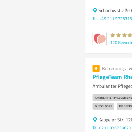
Schadowstraße 
Tel. +49 211 972631
120
Bewert
8
Betreuungs- &
PflegeTeam Rh
Ambulanter Pflegedi
AMBULANTER PFLEGEDIENS
DÜSSELDORF
PFLEGEK
Kappeler Str. 1
Tel. 0211 936739670