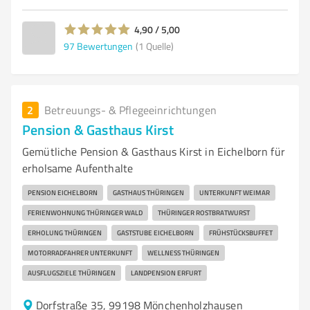
4,90 / 5,00
97
Bewertungen
(1 Quelle)
2
Betreuungs- & Pflegeeinrichtungen
Pension & Gasthaus Kirst
Gemütliche Pension & Gasthaus Kirst in Eichelborn für
erholsame Aufenthalte
PENSION EICHELBORN
GASTHAUS THÜRINGEN
UNTERKUNFT WEIMAR
FERIENWOHNUNG THÜRINGER WALD
THÜRINGER ROSTBRATWURST
ERHOLUNG THÜRINGEN
GASTSTUBE EICHELBORN
FRÜHSTÜCKSBUFFET
MOTORRADFAHRER UNTERKUNFT
WELLNESS THÜRINGEN
AUSFLUGSZIELE THÜRINGEN
LANDPENSION ERFURT
Dorfstraße 35, 99198 Mönchenholzhausen