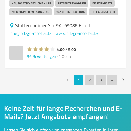
HAUSWIRTSCHAFTLICHE HILFE
BETREUTES WOHNEN
PFLEGEKRÄFTE
MEDIZINISCHE VERSORGUNG
SOZIALE INTERAKTION
PFLEGEANGEBOTE
Stotternheimer Str. 9A, 99086 Erfurt
info@pflege-moeller.de
www.pflege-moeller.de/
4,00 / 5,00
36
Bewertungen
(1 Quelle)
1
2
3
4
Keine Zeit für lange Recherchen und E-
Mails? Jetzt Angebote empfangen!
Lassen Sie sich einfach von passenden Experten in Ihrer