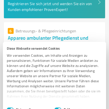
Registrieren Sie sich jetzt und werden Sie ein von
Kunden empfohlener ProvenExpert!
6
Betreuungs- & Pflegeeinrichtungen
Appareo ambulanter Pflegedienst und
Tagespflege „Zum Marmorsaal“& Appareo
Tagespflege Sömmerda
Diese Webseite verwendet Cookies
Wir verwenden Cookies, um Inhalte und Anzeigen zu
Ambulanter Pflegedienst und Tagespflege in
personalisieren, Funktionen für soziale Medien anbieten zu
Großrudestedt für individuelle Betreu
können und die Zugriffe auf unsere Website zu analysieren.
Außerdem geben wir Informationen zu Ihrer Verwendung
AMBULANTER PFLEGEDIENST
TAGESPFLEGE
PFLEGEVERSICHERUNG
unserer Website an unsere Partner für soziale Medien,
ALTENPFLEGE
KRANKENPFLEGE
GROSSRUDESTEDT
Werbung und Analysen weiter. Unsere Partner führen diese
Informationen möglicherweise mit weiteren Daten
GANZHEITLICHE BETREUUNG
EINFÜHLSAME PFLEGE
UNTERSTÜTZUNG
zusammen, die Sie ihnen bereitgestellt haben oder die sie im
LEBENSQUALITÄT
PFLEGEBEDÜRFTIGKEIT
ANGEHÖRIGE
Rahmen Ihrer Nutzung der Dienste gesammelt haben.
Kleinrudestedter Str. 13, 99195 Großrudestedt
Einwilligungsauswahl
Impressum
|
Datenschutzbestimmungen