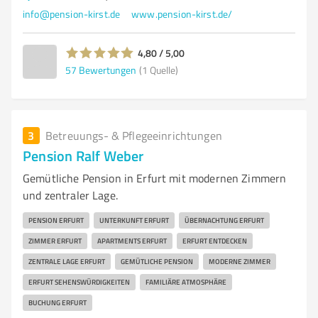
info@pension-kirst.de
www.pension-kirst.de/
4,80 / 5,00
57
Bewertungen
(1 Quelle)
3
Betreuungs- & Pflegeeinrichtungen
Pension Ralf Weber
Gemütliche Pension in Erfurt mit modernen Zimmern
und zentraler Lage.
PENSION ERFURT
UNTERKUNFT ERFURT
ÜBERNACHTUNG ERFURT
ZIMMER ERFURT
APARTMENTS ERFURT
ERFURT ENTDECKEN
ZENTRALE LAGE ERFURT
GEMÜTLICHE PENSION
MODERNE ZIMMER
ERFURT SEHENSWÜRDIGKEITEN
FAMILIÄRE ATMOSPHÄRE
BUCHUNG ERFURT