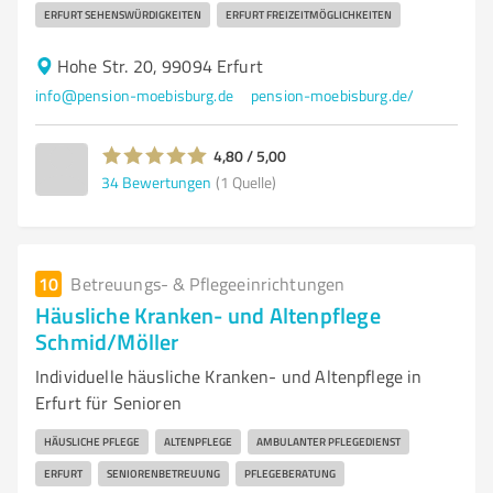
ERFURT SEHENSWÜRDIGKEITEN
ERFURT FREIZEITMÖGLICHKEITEN
Hohe Str. 20, 99094 Erfurt
info@pension-moebisburg.de
pension-moebisburg.de/
4,80 / 5,00
34
Bewertungen
(1 Quelle)
10
Betreuungs- & Pflegeeinrichtungen
Häusliche Kranken- und Altenpflege
Schmid/Möller
Individuelle häusliche Kranken- und Altenpflege in
Erfurt für Senioren
HÄUSLICHE PFLEGE
ALTENPFLEGE
AMBULANTER PFLEGEDIENST
ERFURT
SENIORENBETREUUNG
PFLEGEBERATUNG