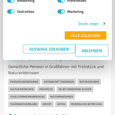
Notwendig
Präferenzen
Tel. 03634 6925620
info@appareo-pflegedienst.de
www.appareo-pflegedienst.de/
Statistiken
Marketing
4,70 / 5,00
Details zeigen
47
Bewertungen
(1 Quelle)
ALLE ZULASSEN
AUSWAHL ERLAUBEN
ABLEHNEN
7
Betreuungs- & Pflegeeinrichtungen
Pension Zum alten Hauptmann
Gemütliche Pension in Großfahner mit Frühstück und
Naturerlebnissen
PENSION GROSSFAHNER
UNTERKUNFT THÜRINGEN
NATUR ERLEBEN
KULTUR ENTDECKEN
FRÜHSTÜCK
SELBST GEBACKENE KUCHEN
VOGELSTIMMENWANDERUNG
MOTORRADFAHRER
THÜRINGER KERNLAND
ERFURT
GOTHA
PERSÖNLICHE BETREUUNG