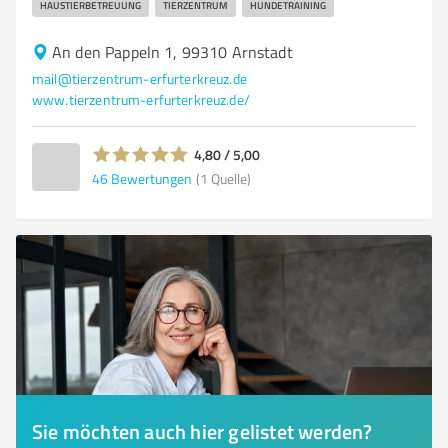
HAUSTIERBETREUUNG
TIERZENTRUM
HUNDETRAINING
An den Pappeln 1, 99310 Arnstadt
mail@tierzentrum-erfurterkreuz.de
www.tierzentrum-erfurterkreuz.de/
4,80 / 5,00
46
Bewertungen
(1 Quelle)
Sie möchten auch hier gelistet werden?