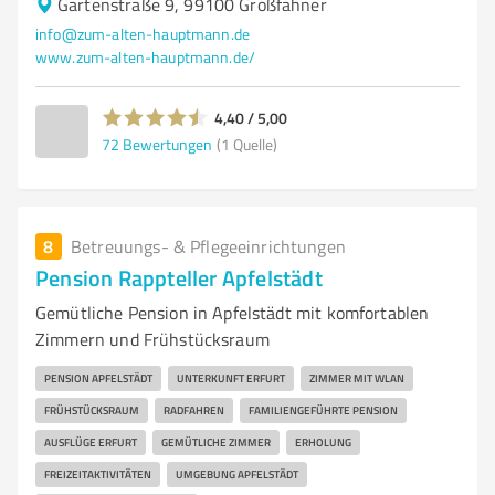
Gartenstraße 9, 99100 Großfahner
info@zum-alten-hauptmann.de
www.zum-alten-hauptmann.de/
4,40 / 5,00
72
Bewertungen
(1 Quelle)
8
Betreuungs- & Pflegeeinrichtungen
Pension Rappteller Apfelstädt
Gemütliche Pension in Apfelstädt mit komfortablen
Zimmern und Frühstücksraum
PENSION APFELSTÄDT
UNTERKUNFT ERFURT
ZIMMER MIT WLAN
FRÜHSTÜCKSRAUM
RADFAHREN
FAMILIENGEFÜHRTE PENSION
AUSFLÜGE ERFURT
GEMÜTLICHE ZIMMER
ERHOLUNG
FREIZEITAKTIVITÄTEN
UMGEBUNG APFELSTÄDT