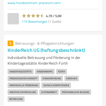
www.hundezentrum-procanem.com/
4,70 / 5,00
175
Bewertungen
(1 Quelle)
3
Betreuungs- & Pflegeeinrichtungen
KinderReich UG (haftungsbeschränkt)
Individuelle Betreuung und Förderung in der
Kindertagesstätte KinderReich Fürth
KINDERTAGESSTÄTTE
KINDERKRIPPE
FÜRTH
PÄDAGOGISCHES KONZEPT
EINGEWÖHNUNG
ERZIEHER
INDIVIDUELLE FÖRDERUNG
SOZIALE KOMPETENZEN
KREATIVE ENTWICKLUNG
ELTERNARBEIT
FRÜHKINDLICHE BILDUNG
BETREUUNG