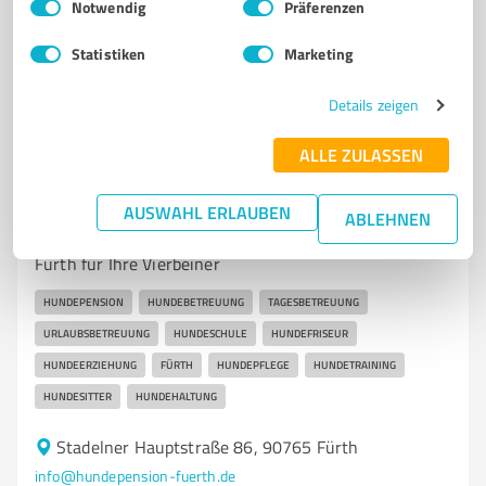
Notwendig
Präferenzen
5,00 / 5,00
Statistiken
Marketing
16
Bewertungen
(1 Quelle)
Details zeigen
ALLE ZULASSEN
7
Betreuungs- & Pflegeeinrichtungen
Hundepension Fürth Sabine Süß
AUSWAHL ERLAUBEN
ABLEHNEN
Professionelle Hundepension und Hundeschule in
Fürth für Ihre Vierbeiner
HUNDEPENSION
HUNDEBETREUUNG
TAGESBETREUUNG
URLAUBSBETREUUNG
HUNDESCHULE
HUNDEFRISEUR
HUNDEERZIEHUNG
FÜRTH
HUNDEPFLEGE
HUNDETRAINING
HUNDESITTER
HUNDEHALTUNG
Stadelner Hauptstraße 86, 90765 Fürth
info@hundepension-fuerth.de