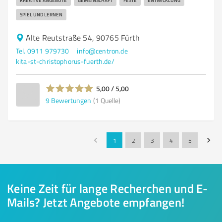
KREATIVE ANGEBOTE
GEMEINSCHAFT
FESTE
ENTWICKLUNG
SPIEL UND LERNEN
Alte Reutstraße 54, 90765 Fürth
Tel. 0911 979730
info@centron.de
kita-st-christophorus-fuerth.de/
5,00 / 5,00
9
Bewertungen
(1 Quelle)
1
2
3
4
5
Keine Zeit für lange Recherchen und E-
Mails? Jetzt Angebote empfangen!