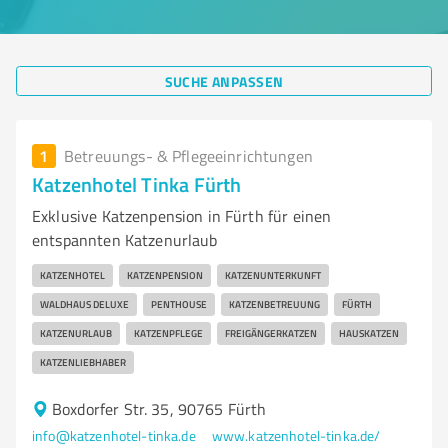
SUCHE ANPASSEN
1
Betreuungs- & Pflegeeinrichtungen
Katzenhotel Tinka Fürth
Exklusive Katzenpension in Fürth für einen
entspannten Katzenurlaub
KATZENHOTEL
KATZENPENSION
KATZENUNTERKUNFT
WALDHAUS DELUXE
PENTHOUSE
KATZENBETREUUNG
FÜRTH
KATZENURLAUB
KATZENPFLEGE
FREIGÄNGERKATZEN
HAUSKATZEN
KATZENLIEBHABER
Boxdorfer Str. 35, 90765 Fürth
info@katzenhotel-tinka.de
www.katzenhotel-tinka.de/