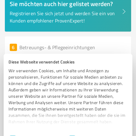
Sie möchten auch hier gelistet werden?
Registrieren Sie sich jetzt und werden Sie ein von
Kunden empfohlener ProvenExpert!
6
Betreuungs- & Pflegeeinrichtungen
Die Katzenscheune - Katzenpension
Diese Webseite verwendet Cookies
Professionelle Katzenpension in Baiersdorf für
Wir verwenden Cookies, um Inhalte und Anzeigen zu
liebevolle Betreuung Ihrer Katze
personalisieren, Funktionen für soziale Medien anbieten zu
können und die Zugriffe auf unsere Website zu analysieren.
KATZENPENSION
KATZENHOTEL
TIERPENSION
BAIERSDORF
Außerdem geben wir Informationen zu Ihrer Verwendung
KATZENBETREUUNG
PROFESSIONELLE PFLEGE
unserer Website an unsere Partner für soziale Medien,
LIEBEVOLLE BETREUUNG
RENOVIERTE RÄUME
VETERINÄRAMT
Werbung und Analysen weiter. Unsere Partner führen diese
Informationen möglicherweise mit weiteren Daten
TIERSCHUTZGESETZ
FLEXIBLE ABHOLZEITEN
KATZENLIEBHABER
zusammen, die Sie ihnen bereitgestellt haben oder die sie im
Rahmen Ihrer Nutzung der Dienste gesammelt haben.
Sendelbacher Str. 3, 91083 Baiersdorf
mail@die-katzenscheune.de
www.die-katzenscheune.de/
Einwilligungsauswahl
Impressum
|
Datenschutzbestimmungen