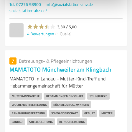
Tel. 07276 98900
info@sozialstation-ahz.de
sozialstation-ahz.de/
3,30 / 5,00
4
Bewertungen
(1 Quelle)
7
Betreuungs- & Pflegeeinrichtungen
MAMATOTO Münchweiler am Klingbach
MAMATOTO in Landau - Mutter-Kind-Treff und
Hebammengemeinschaft für Mütter
MUTTER-KIND-TREFF
HEBAMMENGEMEINSCHAFT
STILLGRUPPE
WOCHENBETTBETREUUNG
RÜCKBILDUNGSGYMNASTIK
ERNÄHRUNGSBERATUNG
SCHWANGERSCHAFT
GEBURT
MÜTTER
LANDAU
STILLBEGLEITUNG
BEIKOSTBERATUNG