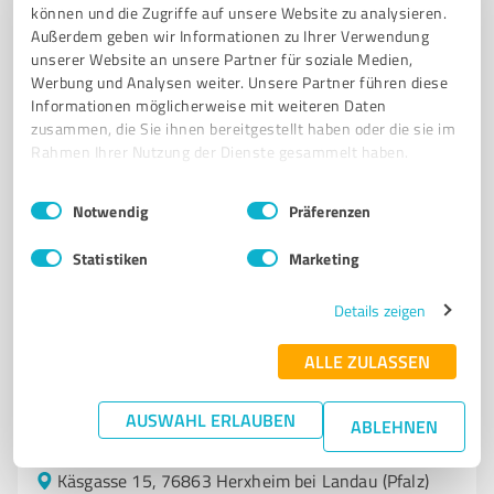
Sie möchten auch hier gelistet werden?
können und die Zugriffe auf unsere Website zu analysieren.
Außerdem geben wir Informationen zu Ihrer Verwendung
Registrieren Sie sich jetzt und werden Sie ein von
unserer Website an unsere Partner für soziale Medien,
Kunden empfohlener ProvenExpert!
Werbung und Analysen weiter. Unsere Partner führen diese
Informationen möglicherweise mit weiteren Daten
zusammen, die Sie ihnen bereitgestellt haben oder die sie im
Rahmen Ihrer Nutzung der Dienste gesammelt haben.
6
Betreuungs- & Pflegeeinrichtungen
Einwilligungsauswahl
Impressum
|
Datenschutzbestimmungen
Ökumenische Sozialstation Edenkoben-
Notwendig
Präferenzen
Herxheim-Offenbach e.V.
Statistiken
Marketing
Ambulanter Pflegedienst in Herxheim für Alten- und
Krankenpflegeleistungen
Details zeigen
PFLEGEDIENST
ALTENPFLEGE
KRANKENPFLEGE
ALLE ZULASSEN
AMBULANTE PFLEGE
HAUSWIRTSCHAFT
BETREUUNG
PFLEGEBERATUNG
PFLEGEBEDÜRFTIGKEIT
HERXHEIM
AUSWAHL ERLAUBEN
ABLEHNEN
SOZIALSTATION
PFLEGELEISTUNGEN
UNTERSTÜTZUNG
Käsgasse 15, 76863 Herxheim bei Landau (Pfalz)