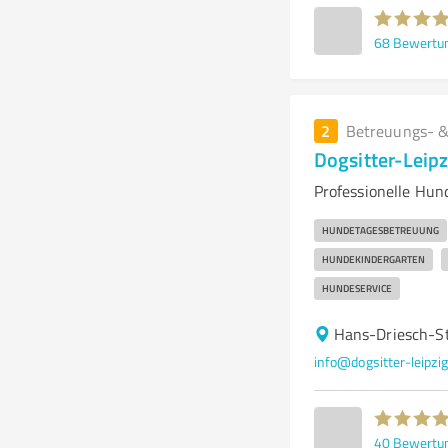
68
Bewertu
2
Betreuungs- &
Dogsitter-Leipz
Professionelle Hund
HUNDETAGESBETREUUNG
HUNDEKINDERGARTEN
HUNDESERVICE
Hans-Driesch-St
info@dogsitter-leipzig
40
Bewertu