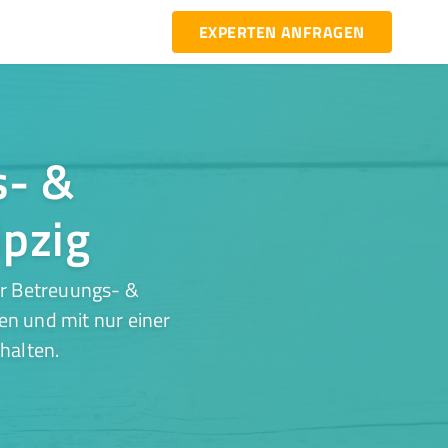
EXPERTEN ANFRAGEN
s- &
ipzig
ür Betreuungs- &
en und mit nur einer
halten.