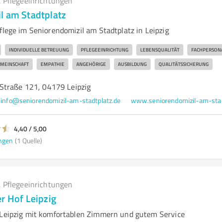
 Pflegeeinrichtungen
l am Stadtplatz
flege im Seniorendomizil am Stadtplatz in Leipzig
INDIVIDUELLE BETREUUNG
PFLEGEEINRICHTUNG
LEBENSQUALITÄT
FACHPERSON
MEINSCHAFT
EMPATHIE
ANGEHÖRIGE
AUSBILDUNG
QUALITÄTSSICHERUNG
Straße 121, 04179 Leipzig
info@seniorendomizil-am-stadtplatz.de
4,40 / 5,00
ngen
(1 Quelle)
 Pflegeeinrichtungen
r Hof Leipzig
 Leipzig mit komfortablen Zimmern und gutem Service