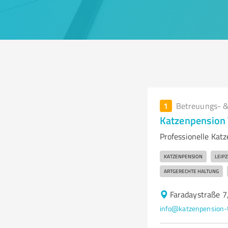
1
Betreuungs- &
Katzenpension 
Professionelle Katz
KATZENPENSION
LEIPZ
ARTGERECHTE HALTUNG
Faradaystraße 7
info@katzenpension-t