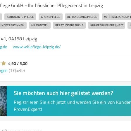
lege GmbH - Ihr häuslicher Pflegedienst in Leipzig
AMBULANTE PFLEGE
GRUNDPFLEGE
BEHANDLUNGSPFLEGE
VERHINDERUNGSPF
UNDEXPERTINNEN
HILFSMITTEL
BERATUNGSBESUCHE
KUNDENZUFRIEDENHEIT
41, 04158 Leipzig
g.de
www.wk-pflege-leipzig.de/
4,90 / 5,00
ngen
(1 Quelle)
Sie möchten auch hier gelistet werden?
Registrieren Sie sich jetzt und werden Sie ein von Kund
ProvenExpert!