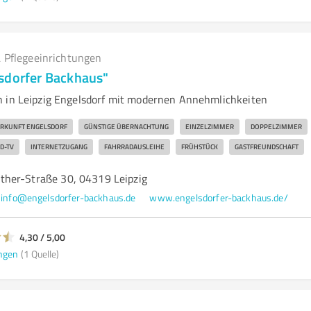
 Pflegeeinrichtungen
sdorfer Backhaus"
 in Leipzig Engelsdorf mit modernen Annehmlichkeiten
RKUNFT ENGELSDORF
GÜNSTIGE ÜBERNACHTUNG
EINZELZIMMER
DOPPELZIMMER
D-TV
INTERNETZUGANG
FAHRRADAUSLEIHE
FRÜHSTÜCK
GASTFREUNDSCHAFT
her-Straße 30, 04319 Leipzig
info@engelsdorfer-backhaus.de
www.engelsdorfer-backhaus.de/
4,30 / 5,00
ngen
(1 Quelle)