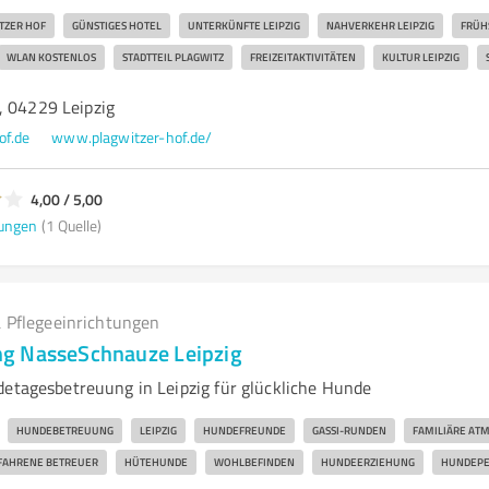
TZER HOF
GÜNSTIGES HOTEL
UNTERKÜNFTE LEIPZIG
NAHVERKEHR LEIPZIG
FRÜH
WLAN KOSTENLOS
STADTTEIL PLAGWITZ
FREIZEITAKTIVITÄTEN
KULTUR LEIPZIG
, 04229 Leipzig
of.de
www.plagwitzer-hof.de/
4,00 / 5,00
ungen
(1 Quelle)
 Pflegeeinrichtungen
g NasseSchnauze Leipzig
detagesbetreuung in Leipzig für glückliche Hunde
HUNDEBETREUUNG
LEIPZIG
HUNDEFREUNDE
GASSI-RUNDEN
FAMILIÄRE AT
FAHRENE BETREUER
HÜTEHUNDE
WOHLBEFINDEN
HUNDEERZIEHUNG
HUNDEPE