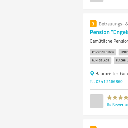
3
Betreuungs- &
Pension "Engel
Gemütliche Pension
PENSION LEIPZIG
UNTE
RUHIGE LAGE
FLACHBIL
Baumeister-Günt
Tel. 0341 2466860
64
Bewertu