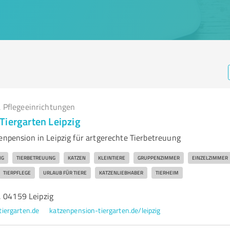
 Pflegeeinrichtungen
Tiergarten Leipzig
enpension in Leipzig für artgerechte Tierbetreuung
IG
TIERBETREUUNG
KATZEN
KLEINTIERE
GRUPPENZIMMER
EINZELZIMMER
TIERPFLEGE
URLAUB FÜR TIERE
KATZENLIEBHABER
TIERHEIM
, 04159 Leipzig
iergarten.de
katzenpension-tiergarten.de/leipzig