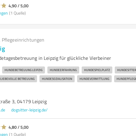
4,90 / 5,00
ngen
(1 Quelle)
 Pflegeeinrichtungen
ig
etagesbetreuung in Leipzig für glückliche Vierbeiner
HUNDEBETREUUNG LEIPZIG
HUNDEERFAHRUNG
HUNDESPIELPLATZ
HUNDESITTE
LIEBEVOLLE BETREUUNG
HUNDESOZIALISATION
HUNDEVERMITTLUNG
HUNDEPFLEG
raße 3, 04179 Leipzig
.de
dogsitter-leipzig.de/
4,80 / 5,00
ngen
(1 Quelle)