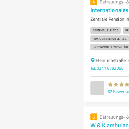
4
Betreuungs- &
Internationales
Zentrale Pension i
GÄSTEHAUS LEIPZIG
PE
FAMILIENURLAUB LEIPZIG
ENTSPANNTE ATMOSPHÄRE
Heinrichstraße 
Tel. 0341 6792050
62
Bewertu
5
Betreuungs- &
W & K ambulan