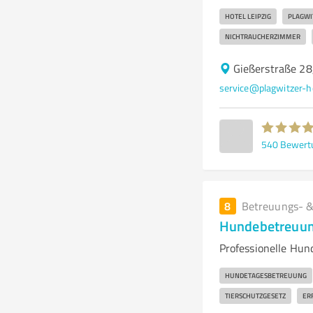
HOTEL LEIPZIG
PLAGWI
NICHTRAUCHERZIMMER
Gießerstraße 28
service@plagwitzer-h
540
Bewert
8
Betreuungs- &
Hundebetreuun
Professionelle Hun
HUNDETAGESBETREUUNG
TIERSCHUTZGESETZ
ER