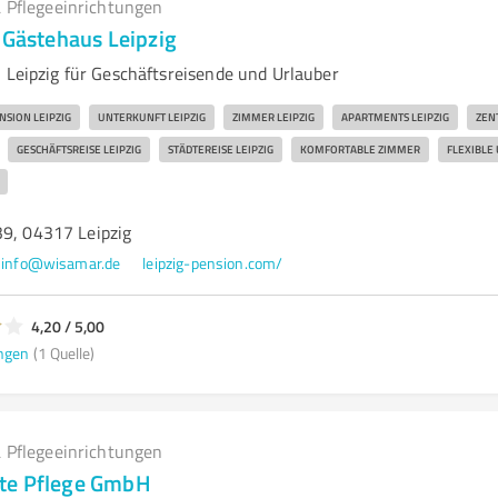
 Pflegeeinrichtungen
 Gästehaus Leipzig
n Leipzig für Geschäftsreisende und Urlauber
NSION LEIPZIG
UNTERKUNFT LEIPZIG
ZIMMER LEIPZIG
APARTMENTS LEIPZIG
ZENT
GESCHÄFTSREISE LEIPZIG
STÄDTEREISE LEIPZIG
KOMFORTABLE ZIMMER
FLEXIBLE
39, 04317 Leipzig
info@wisamar.de
leipzig-pension.com/
4,20 / 5,00
ngen
(1 Quelle)
 Pflegeeinrichtungen
te Pflege GmbH