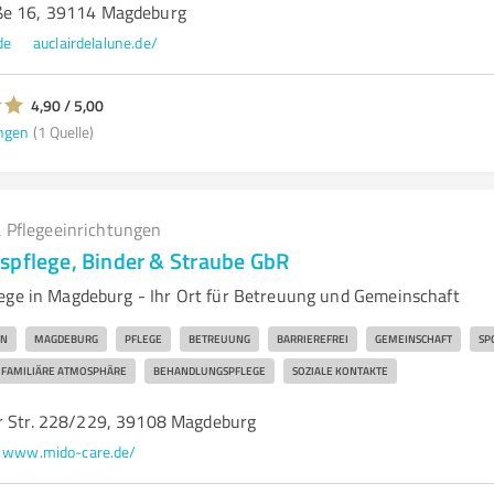
ße 16, 39114 Magdeburg
de
auclairdelalune.de/
4,90 / 5,00
ngen
(1 Quelle)
 Pflegeeinrichtungen
spflege, Binder & Straube GbR
ege in Magdeburg - Ihr Ort für Betreuung und Gemeinschaft
EN
MAGDEBURG
PFLEGE
BETREUUNG
BARRIEREFREI
GEMEINSCHAFT
SP
FAMILIÄRE ATMOSPHÄRE
BEHANDLUNGSPFLEGE
SOZIALE KONTAKTE
r Str. 228/229, 39108 Magdeburg
www.mido-care.de/