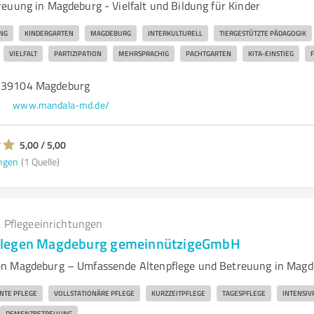
euung in Magdeburg - Vielfalt und Bildung für Kinder
NG
KINDERGARTEN
MAGDEBURG
INTERKULTURELL
TIERGESTÜTZTE PÄDAGOGIK
VIELFALT
PARTIZIPATION
MEHRSPRACHIG
PACHTGARTEN
KITA-EINSTIEG
, 39104 Magdeburg
www.mandala-md.de/
5,00 / 5,00
ngen
(1 Quelle)
 Pflegeeinrichtungen
flegen Magdeburg gemeinnützigeGmbH
n Magdeburg – Umfassende Altenpflege und Betreuung in Magd
NTE PFLEGE
VOLLSTATIONÄRE PFLEGE
KURZZEITPFLEGE
TAGESPFLEGE
INTENSIV
DEMENZBETREUUNG