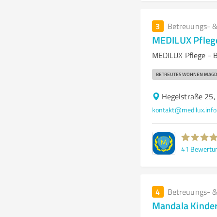
3
Betreuungs- &
MEDILUX Pfleg
MEDILUX Pflege - 
BETREUTES WOHNEN MAG
Hegelstraße 25
kontakt@medilux.info
41
Bewertu
4
Betreuungs- &
Mandala Kinde