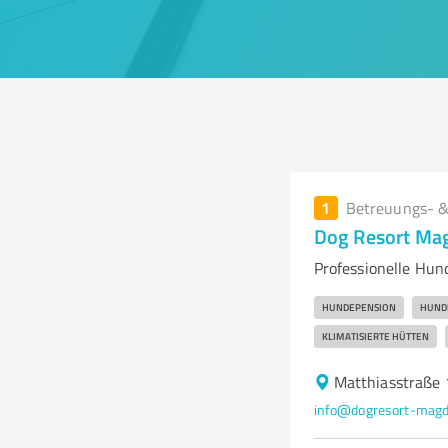
1
Betreuungs- &
Dog Resort Ma
Professionelle Hu
HUNDEPENSION
HUND
KLIMATISIERTE HÜTTEN
Matthiasstraße
info@dogresort-magd