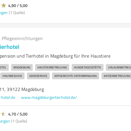
4,90 / 5,00
ngen
(1 Quelle)
 Pflegeeinrichtungen
erhotel
ension und Tierhotel in Magdeburg für Ihre Haustiere
OTEL
MAGDEBURG
HAUSTIERBETREUUNG
HUNDETAGESSTÄTTE
URLAUBSBETRE
HAUSBESUCHE
GASSISERVICE
ARTGERECHTE UNTERBRINGUNG
KATZENBETREUUNG
 11, 39122 Magdeburg
hotel.de
www.magdeburgertierhotel.de/
4,70 / 5,00
ungen
(1 Quelle)