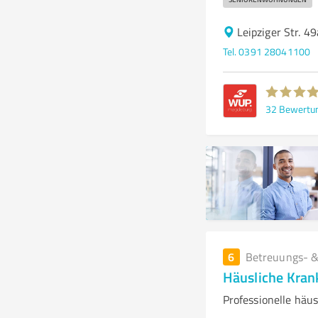
Leipziger Str. 
Tel. 0391 28041100
32
Bewertu
6
Betreuungs- &
Häusliche Kran
Professionelle häu