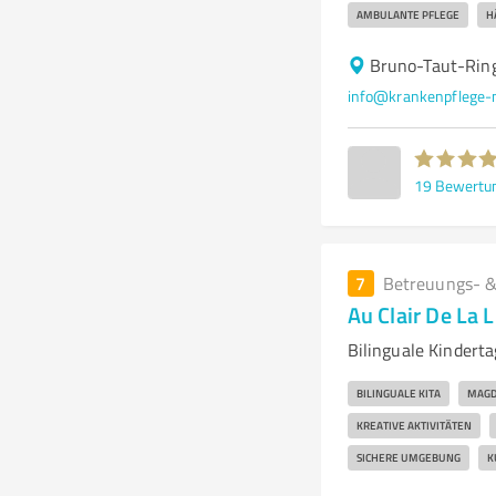
AMBULANTE PFLEGE
H
Bruno-Taut-Rin
info@krankenpflege-
19
Bewertu
7
Betreuungs- &
Au Clair De La L
Bilinguale Kindert
BILINGUALE KITA
MAGD
KREATIVE AKTIVITÄTEN
SICHERE UMGEBUNG
K