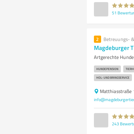
51
Bewertu
2
Betreuungs- &
Magdeburger Ti
Artgerechte Hundep
HUNDEPENSION
TIERH
HOL- UND BRINGSERVICE
Matthiasstraße
info@magdeburgertier
243
Bewert