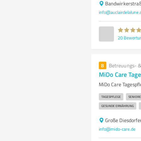
Bandwirkerstra
info@auclairdelalune.
20
Bewertu
8
Betreuungs- &
MiDo Care Tage
MiDo Care Tagespfl
TAGESPFLEGE
SENIOR
GESUNDE ERNÄHRUNG
Große Diesdorfe
info@mido-care.de