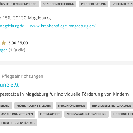
ÄUSLICHE KRANKENPFLEGE
SENIORENBETREUUNG
PFLEGEBERATUNG
VERHINDERUN
g 156, 39130 Magdeburg
magdeburg.de
www.krankenpflege-magdeburg.de/
5,00 / 5,00
ngen
(1 Quelle)
 Pflegeeinrichtungen
une e.V.
agesstätte in Magdeburg für individuelle Förderung von Kindern
EBURG
FRÜHKINDLICHE BILDUNG
SPRACHFÖRDERUNG
INDIVIDUELLE ENTWICKLUNG
SOZIALE KOMPETENZEN
ELTERNARBEIT
MEHRSPRACHIGE ERZIEHUNG
LIEBEVOLLE 
ULTURELLES VERSTÄNDNIS