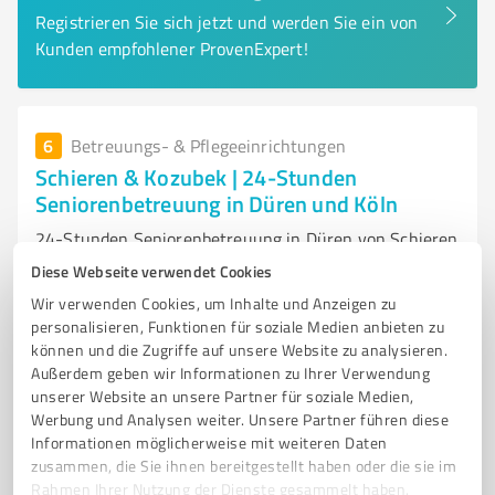
Registrieren Sie sich jetzt und werden Sie ein von
Kunden empfohlener ProvenExpert!
6
Betreuungs- & Pflegeeinrichtungen
Schieren & Kozubek | 24-Stunden
Seniorenbetreuung in Düren und Köln
24-Stunden Seniorenbetreuung in Düren von Schieren
& Kozubek
Diese Webseite verwendet Cookies
Wir verwenden Cookies, um Inhalte und Anzeigen zu
SENIORENBETREUUNG
24-STUNDEN BETREUUNG
DÜREN
personalisieren, Funktionen für soziale Medien anbieten zu
HILFE IM HAUSHALT
SOZIALE UNTERSTÜTZUNG
können und die Zugriffe auf unsere Website zu analysieren.
PFLEGEBEDÜRFTIGE MENSCHEN
INDIVIDUELLE BETREUUNG
Außerdem geben wir Informationen zu Ihrer Verwendung
unserer Website an unsere Partner für soziale Medien,
LEBENSQUALITÄT
ERFAHRENE BETREUER
ZUVERLÄSSIGE PFLEGE
Werbung und Analysen weiter. Unsere Partner führen diese
SELBSTBESTIMMTES LEBEN
HÄUSLICHE PFLEGE
Informationen möglicherweise mit weiteren Daten
zusammen, die Sie ihnen bereitgestellt haben oder die sie im
An d. Kuhbrücke 9, 52355 Düren
Rahmen Ihrer Nutzung der Dienste gesammelt haben.