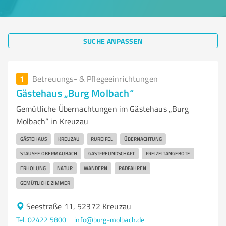
SUCHE ANPASSEN
1
Betreuungs- & Pflegeeinrichtungen
Gästehaus „Burg Molbach“
Gemütliche Übernachtungen im Gästehaus „Burg
Molbach“ in Kreuzau
GÄSTEHAUS
KREUZAU
RUREIFEL
ÜBERNACHTUNG
STAUSEE OBERMAUBACH
GASTFREUNDSCHAFT
FREIZEITANGEBOTE
ERHOLUNG
NATUR
WANDERN
RADFAHREN
GEMÜTLICHE ZIMMER
Seestraße 11, 52372 Kreuzau
Tel. 02422 5800
info@burg-molbach.de