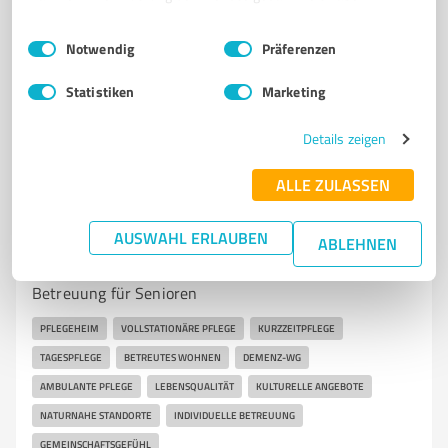
info@seniorenbetreuung-schieren.de
Einwilligungsauswahl
Impressum
|
Datenschutzbestimmungen
seniorenbetreuung-schieren.de/
Notwendig
Präferenzen
Statistiken
Marketing
5,00 / 5,00
5
Bewertungen
(1 Quelle)
Details zeigen
ALLE ZULASSEN
7
Betreuungs- & Pflegeeinrichtungen
Pflegewohnhaus Vettweiß
AUSWAHL ERLAUBEN
ABLEHNEN
Pflegewohnhaus Vettweiß - Umfassende Pflege und
Betreuung für Senioren
PFLEGEHEIM
VOLLSTATIONÄRE PFLEGE
KURZZEITPFLEGE
TAGESPFLEGE
BETREUTES WOHNEN
DEMENZ-WG
AMBULANTE PFLEGE
LEBENSQUALITÄT
KULTURELLE ANGEBOTE
NATURNAHE STANDORTE
INDIVIDUELLE BETREUUNG
GEMEINSCHAFTSGEFÜHL