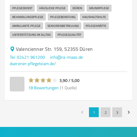
PFLEGEDIENST
HÄUSLICHE PFLEGE
DÜREN
GRUNDPFLEGE
BEHANDLUNGSPFLEGE
PFLEGEBERATUNG
HAUSHALTSHILFE
AMBULANTE PFLEGE
SENIORENBETREUUNG
PFLEGEKRÄFTE
UNTERSTÜTZUNG IM ALLTAG
PFLEGEQUALITÄT
Valencienner Str. 159, 52355 Düren
Tel. 02421 961200
info@ra-maas.de
duerener-pflegeteam.de/
3,90 / 5,00
18
Bewertungen
(1 Quelle)
1
2
3